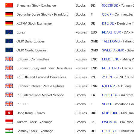
Shenzhen Stock Exchange
Stocks
SZ
000538.SZ
- Yunnan 
Deutsche Borse Stocks - Frankfurt
Stocks
F
CBK.F
- Commerzban
XETRA Stock Exchange
Stocks
DE
DTE.DE
- Deutsche T
Eurex
Futures
EUX
FDAX1!.EUX
- DAX F
OMX Baltic Equities
Stocks
OMB
TAL1T.OMB
- Tallink
OMX Nordic Equities
Stocks
OMX
SWED_A.OMX
- Swe
Euronext Commodities
Futures
ENC
EBM1!.ENC
- Milling 
Euronext Equity and Index Derivatives
Futures
END
FCE1!.END
- Cac 40 
ICE Liffe and Euronext Derivatives
Futures
ICL
Z1!.ICL
- FTSE 100 F
Euronext Interest Rate & Futures
Futures
ENR
R1!.ENR
- Gilt Long
LSE International Market Service
Stocks
LA
OGZD.LA
- Gazprom
LSE UK
Stocks
L
VOD.L
- Vodafone Gr
Hong Kong Futures
Futures
HKF
MHI1!.HKF
- Mini Ha
Jakarta Stock Exchange
Stocks
JK
PWON.JK
- Pakuwon 
Bombay Stock Exchange
Stocks
BO
HPCL.BO
- Hindustan