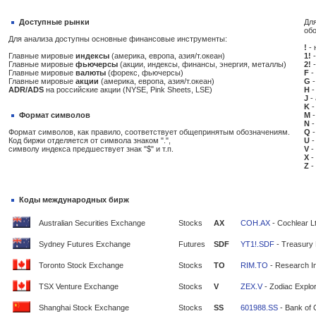
Доступные рынки
Для
об
Для анализа доступны основные финансовые инструменты:
!
- 
Главные мировые
индексы
(америка, европа, азия/т.океан)
1!
-
Главные мировые
фьючерсы
(акции, индексы, финансы, энергия, металлы)
2!
-
Главные мировые
валюты
(форекс, фьючерсы)
F
-
Главные мировые
акции
(америка, европа, азия/т.океан)
G
-
ADR/ADS
на российские акции (NYSE, Pink Sheets, LSE)
H
-
J
-
K
-
Формат символов
M
-
N
-
Формат символов, как правило, соответствует общепринятым обозначениям.
Q
-
Код биржи отделяется от символа знаком ".",
U
-
символу индекса предшествует знак "$" и т.п.
V
-
X
-
Z
-
Коды международных бирж
Australian Securities Exchange
Stocks
AX
COH.AX
- Cochlear L
Sydney Futures Exchange
Futures
SDF
YT1!.SDF
- Treasury 
Toronto Stock Exchange
Stocks
TO
RIM.TO
- Research In
TSX Venture Exchange
Stocks
V
ZEX.V
- Zodiac Explor
Shanghai Stock Exchange
Stocks
SS
601988.SS
- Bank of 