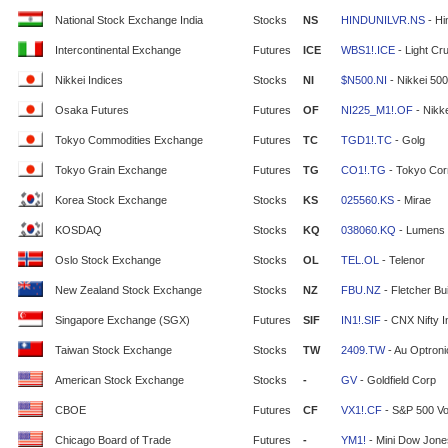
National Stock Exchange India
Stocks
NS
HINDUNILVR.NS
- Hi
Intercontinental Exchange
Futures
ICE
WBS1!.ICE
- Light Cr
Nikkei Indices
Stocks
NI
$N500.NI
- Nikkei 500
Osaka Futures
Futures
OF
NI225_M1!.OF
- Nikke
Tokyo Commodities Exchange
Futures
TC
TGD1!.TC
- Golg
Tokyo Grain Exchange
Futures
TG
CO1!.TG
- Tokyo Cor
Korea Stock Exchange
Stocks
KS
025560.KS
- Mirae
KOSDAQ
Stocks
KQ
038060.KQ
- Lumens
Oslo Stock Exchange
Stocks
OL
TEL.OL
- Telenor
New Zealand Stock Exchange
Stocks
NZ
FBU.NZ
- Fletcher Bui
Singapore Exchange (SGX)
Futures
SIF
IN1!.SIF
- CNX Nifty 
Taiwan Stock Exchange
Stocks
TW
2409.TW
- Au Optron
American Stock Exchange
Stocks
-
GV
- Goldfield Corp
CBOE
Futures
CF
VX1!.CF
- S&P 500 Vola
Chicago Board of Trade
Futures
-
YM1!
- Mini Dow Jone