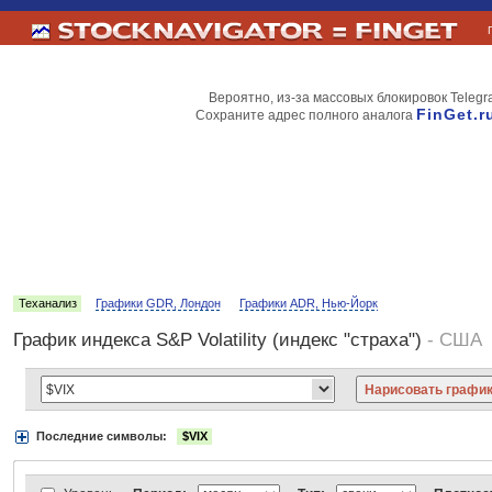
Вероятно, из-за массовых блокировок Telegr
FinGet.r
Сохраните адрес полного аналога
Теханализ
Графики GDR, Лондон
Графики ADR, Нью-Йорк
График индекса S&P Volatility (индекс "страха")
- США
Последние символы:
$VIX
Акции:
Аэрофлот
ВТБ
Газпром
Лукойл
МТС
НорНикель
Роснефт
АДР Нью-Йорк:
Вымпелком
Газпром
Газпромнефть
Киви
ЛУКойл
М