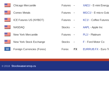
Chicago Mercantile
Futures
-
XAE1!
- E-mini Energ
Comex Metals
Futures
-
MGC1!
- E-micro Gol
ICE Futures US (NYBOT)
Futures
-
KC1!
- Coffee Futures
NASDAQ
Stocks
-
AAPL
- Apple Inc
New York Mercantile
Futures
-
PL1!
- Platinum
New York Stock Exchange
Stocks
-
F
- Ford Motor Co
Foreign Currencies (Forex)
Forex
FX
EURRUB.FX
- Euro T
Stockнавигатор.ru
© 2018