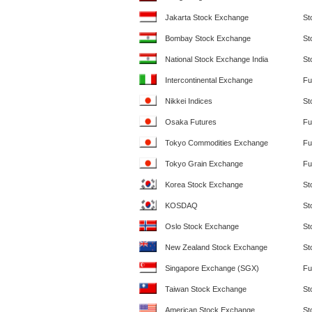
Jakarta Stock Exchange
St
Bombay Stock Exchange
St
National Stock Exchange India
St
Intercontinental Exchange
Fu
Nikkei Indices
St
Osaka Futures
Fu
Tokyo Commodities Exchange
Fu
Tokyo Grain Exchange
Fu
Korea Stock Exchange
St
KOSDAQ
St
Oslo Stock Exchange
St
New Zealand Stock Exchange
St
Singapore Exchange (SGX)
Fu
Taiwan Stock Exchange
St
American Stock Exchange
St