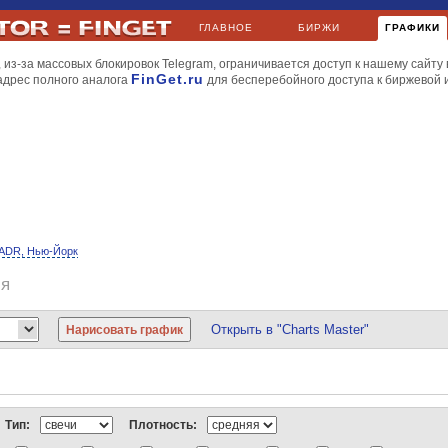
ГЛАВНОЕ
БИРЖИ
ГРАФИКИ
 из-за массовых блокировок Telegram, ограничивается доступ к нашему сайту 
FinGet.ru
адрес полного аналога
для бесперебойного доступа к биржевой
ADR, Нью-Йорк
ия
Открыть в "Charts Master"
йл
МТС
НорНикель
Роснефть
РусГидро
Сбербанк
Уралкалий
Apple
BP
Газпромнефть
Киви
ЛУКойл
Мечел
МТС
НорНикель
РусГидро
Сбербанк
Новатэк
МегаФон
НорНикель
Роснефть
Ростелеком
РусГидро
Северсталь
Тип:
Плотность:
и газ
Dow Jones
Nasdaq
S&P 500
S&P Volatility
AMEX
FTSE 100
DAX
CA