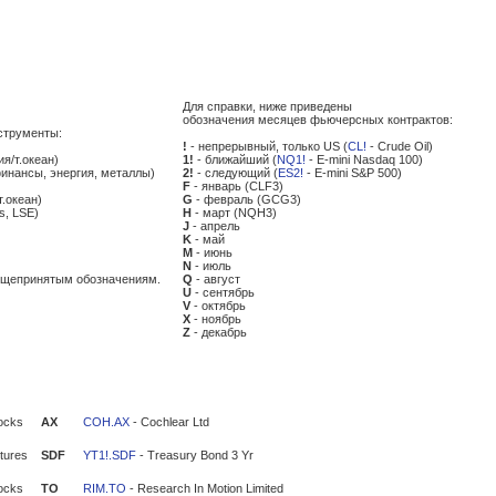
Для справки, ниже приведены
обозначения месяцев фьючерсных контрактов:
струменты:
!
- непрерывный, только US (
CL!
- Crude Oil)
ия/т.океан)
1!
- ближайший (
NQ1!
- E-mini Nasdaq 100)
финансы, энергия, металлы)
2!
- следующий (
ES2!
- E-mini S&P 500)
F
- январь (CLF3)
т.океан)
G
- февраль (GCG3)
s, LSE)
H
- март (NQH3)
J
- апрель
K
- май
M
- июнь
N
- июль
общепринятым обозначениям.
Q
- август
U
- сентябрь
V
- октябрь
X
- ноябрь
Z
- декабрь
ocks
AX
COH.AX
- Cochlear Ltd
tures
SDF
YT1!.SDF
- Treasury Bond 3 Yr
ocks
TO
RIM.TO
- Research In Motion Limited