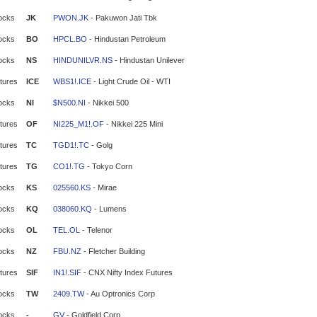
ocks
JK
PWON.JK
- Pakuwon Jati Tbk
ocks
BO
HPCL.BO
- Hindustan Petroleum
ocks
NS
HINDUNILVR.NS
- Hindustan Unilever
tures
ICE
WBS1!.ICE
- Light Crude Oil - WTI
ocks
NI
$N500.NI
- Nikkei 500
tures
OF
NI225_M1!.OF
- Nikkei 225 Mini
tures
TC
TGD1!.TC
- Golg
tures
TG
CO1!.TG
- Tokyo Corn
ocks
KS
025560.KS
- Mirae
ocks
KQ
038060.KQ
- Lumens
ocks
OL
TEL.OL
- Telenor
ocks
NZ
FBU.NZ
- Fletcher Building
tures
SIF
IN1!.SIF
- CNX Nifty Index Futures
ocks
TW
2409.TW
- Au Optronics Corp
ocks
-
GV
- Goldfield Corp