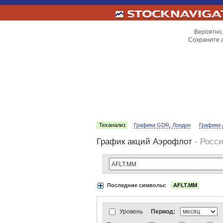
Вероятно,
Сохраните 
Теханализ
Графики GDR, Лондон
Графики 
График акций Аэрофлот
- Росс
Последние символы:
AFLT.MM
Акции:
Аэрофлот
ВТБ
Газпром
Луко
АДР Нью-Йорк:
Вымпелком
Газпром
АДР Лондон:
ВТБ
Газпром
ЛУКойл
Уровень
Период:
Индексы:
MOEX
РТС
РТС-2
Нефть 