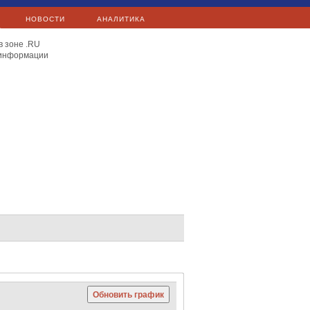
НОВОСТИ
АНАЛИТИКА
в зоне .RU
 информации
E.ON
Exxon Mobil
Total
Сургутнефтегаз
Яндекс
Сургутнефтегаз
Mail.Ru
C 40
Hang Seng
Nikkei 225