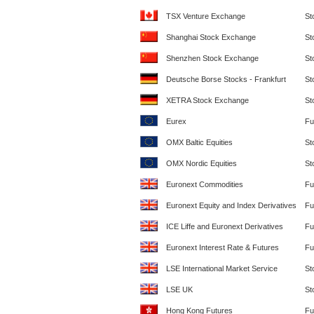
TSX Venture Exchange
St
Shanghai Stock Exchange
St
Shenzhen Stock Exchange
St
Deutsche Borse Stocks - Frankfurt
St
XETRA Stock Exchange
St
Eurex
Fu
OMX Baltic Equities
St
OMX Nordic Equities
St
Euronext Commodities
Fu
Euronext Equity and Index Derivatives
Fu
ICE Liffe and Euronext Derivatives
Fu
Euronext Interest Rate & Futures
Fu
LSE International Market Service
St
LSE UK
St
Hong Kong Futures
Fu