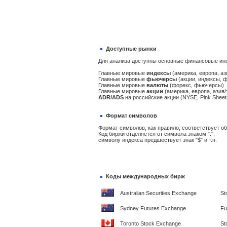
Доступные рынки
Для анализа доступны основные финансовые ин
Главные мировые
индексы
(америка, европа, аз
Главные мировые
фьючерсы
(акции, индексы, 
Главные мировые
валюты
(форекс, фьючерсы)
Главные мировые
акции
(америка, европа, азия/
ADR/ADS
на российские акции (NYSE, Pink Sheet
Формат символов
Формат символов, как правило, соответствует 
Код биржи отделяется от символа знаком ".",
символу индекса предшествует знак "$" и т.п.
Коды международных бирж
Australian Securities Exchange
St
Sydney Futures Exchange
Fu
Toronto Stock Exchange
St