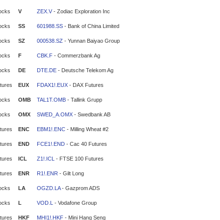
ocks
V
ZEX.V
- Zodiac Exploration Inc
ocks
SS
601988.SS
- Bank of China Limited
ocks
SZ
000538.SZ
- Yunnan Baiyao Group
ocks
F
CBK.F
- Commerzbank Ag
ocks
DE
DTE.DE
- Deutsche Telekom Ag
tures
EUX
FDAX1!.EUX
- DAX Futures
ocks
OMB
TAL1T.OMB
- Tallink Grupp
ocks
OMX
SWED_A.OMX
- Swedbank AB
tures
ENC
EBM1!.ENC
- Milling Wheat #2
tures
END
FCE1!.END
- Cac 40 Futures
tures
ICL
Z1!.ICL
- FTSE 100 Futures
tures
ENR
R1!.ENR
- Gilt Long
ocks
LA
OGZD.LA
- Gazprom ADS
ocks
L
VOD.L
- Vodafone Group
tures
HKF
MHI1!.HKF
- Mini Hang Seng