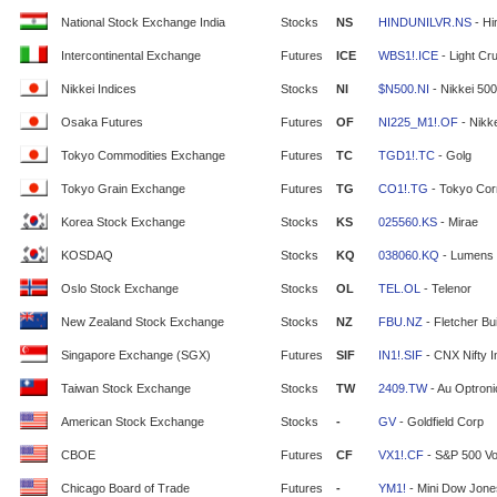
National Stock Exchange India
Stocks
NS
HINDUNILVR.NS
- Hi
Intercontinental Exchange
Futures
ICE
WBS1!.ICE
- Light Cr
Nikkei Indices
Stocks
NI
$N500.NI
- Nikkei 500
Osaka Futures
Futures
OF
NI225_M1!.OF
- Nikke
Tokyo Commodities Exchange
Futures
TC
TGD1!.TC
- Golg
Tokyo Grain Exchange
Futures
TG
CO1!.TG
- Tokyo Cor
Korea Stock Exchange
Stocks
KS
025560.KS
- Mirae
KOSDAQ
Stocks
KQ
038060.KQ
- Lumens
Oslo Stock Exchange
Stocks
OL
TEL.OL
- Telenor
New Zealand Stock Exchange
Stocks
NZ
FBU.NZ
- Fletcher Bui
Singapore Exchange (SGX)
Futures
SIF
IN1!.SIF
- CNX Nifty 
Taiwan Stock Exchange
Stocks
TW
2409.TW
- Au Optron
American Stock Exchange
Stocks
-
GV
- Goldfield Corp
CBOE
Futures
CF
VX1!.CF
- S&P 500 Vola
Chicago Board of Trade
Futures
-
YM1!
- Mini Dow Jone