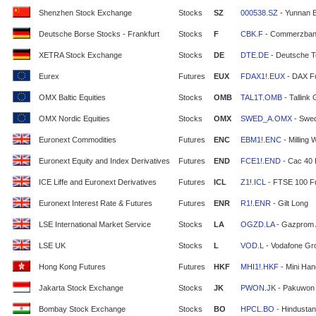
Shenzhen Stock Exchange
Stocks
SZ
000538.SZ
- Yunnan 
Deutsche Borse Stocks - Frankfurt
Stocks
F
CBK.F
- Commerzban
XETRA Stock Exchange
Stocks
DE
DTE.DE
- Deutsche T
Eurex
Futures
EUX
FDAX1!.EUX
- DAX F
OMX Baltic Equities
Stocks
OMB
TAL1T.OMB
- Tallink
OMX Nordic Equities
Stocks
OMX
SWED_A.OMX
- Swe
Euronext Commodities
Futures
ENC
EBM1!.ENC
- Milling 
Euronext Equity and Index Derivatives
Futures
END
FCE1!.END
- Cac 40 
ICE Liffe and Euronext Derivatives
Futures
ICL
Z1!.ICL
- FTSE 100 F
Euronext Interest Rate & Futures
Futures
ENR
R1!.ENR
- Gilt Long
LSE International Market Service
Stocks
LA
OGZD.LA
- Gazprom
LSE UK
Stocks
L
VOD.L
- Vodafone Gr
Hong Kong Futures
Futures
HKF
MHI1!.HKF
- Mini Ha
Jakarta Stock Exchange
Stocks
JK
PWON.JK
- Pakuwon 
Bombay Stock Exchange
Stocks
BO
HPCL.BO
- Hindustan