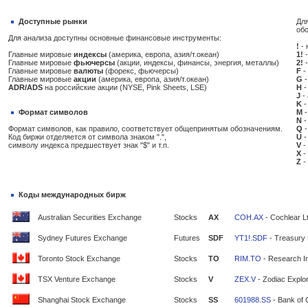
Доступные рынки
Для
об
Для анализа доступны основные финансовые инструменты:
!
- 
Главные мировые
индексы
(америка, европа, азия/т.океан)
1!
-
Главные мировые
фьючерсы
(акции, индексы, финансы, энергия, металлы)
2!
-
Главные мировые
валюты
(форекс, фьючерсы)
F
-
Главные мировые
акции
(америка, европа, азия/т.океан)
G
-
ADR/ADS
на российские акции (NYSE, Pink Sheets, LSE)
H
-
J
-
K
-
Формат символов
M
-
N
-
Формат символов, как правило, соответствует общепринятым обозначениям.
Q
-
Код биржи отделяется от символа знаком ".",
U
-
символу индекса предшествует знак "$" и т.п.
V
-
X
-
Z
-
Коды международных бирж
Australian Securities Exchange
Stocks
AX
COH.AX
- Cochlear L
Sydney Futures Exchange
Futures
SDF
YT1!.SDF
- Treasury 
Toronto Stock Exchange
Stocks
TO
RIM.TO
- Research In
TSX Venture Exchange
Stocks
V
ZEX.V
- Zodiac Explor
Shanghai Stock Exchange
Stocks
SS
601988.SS
- Bank of 