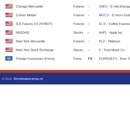
Chicago Mercantile
Futures
-
XAE1!
- E-mini Energ
Comex Metals
Futures
-
MGC1!
- E-micro Gol
ICE Futures US (NYBOT)
Futures
-
KC1!
- Coffee Futures
NASDAQ
Stocks
-
AAPL
- Apple Inc
New York Mercantile
Futures
-
PL1!
- Platinum
New York Stock Exchange
Stocks
-
F
- Ford Motor Co
Foreign Currencies (Forex)
Forex
FX
EURRUB.FX
- Euro T
Stockнавигатор.ru
© 2018