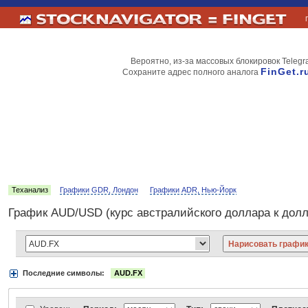
Вероятно, из-за массовых блокировок Telegr
FinGet.r
Сохраните адрес полного аналога
Теханализ
Графики GDR, Лондон
Графики ADR, Нью-Йорк
График AUD/USD (курс австралийского доллара к дол
Последние символы:
AUD.FX
Акции:
Аэрофлот
ВТБ
Газпром
Лукойл
МТС
НорНикель
Роснефт
АДР Нью-Йорк:
Вымпелком
Газпром
Газпромнефть
Киви
ЛУКойл
М