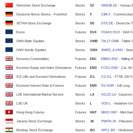
Shenzhen Stock Exchange
Stocks
SZ
000538.SZ
- Yunnan 
Deutsche Borse Stocks - Frankfurt
Stocks
F
CBK.F
- Commerzban
XETRA Stock Exchange
Stocks
DE
DTE.DE
- Deutsche T
Eurex
Futures
EUX
FDAX1!.EUX
- DAX F
OMX Baltic Equities
Stocks
OMB
TAL1T.OMB
- Tallink
OMX Nordic Equities
Stocks
OMX
SWED_A.OMX
- Swe
Euronext Commodities
Futures
ENC
EBM1!.ENC
- Milling 
Euronext Equity and Index Derivatives
Futures
END
FCE1!.END
- Cac 40 
ICE Liffe and Euronext Derivatives
Futures
ICL
Z1!.ICL
- FTSE 100 F
Euronext Interest Rate & Futures
Futures
ENR
R1!.ENR
- Gilt Long
LSE International Market Service
Stocks
LA
OGZD.LA
- Gazprom
LSE UK
Stocks
L
VOD.L
- Vodafone Gr
Hong Kong Futures
Futures
HKF
MHI1!.HKF
- Mini Ha
Jakarta Stock Exchange
Stocks
JK
PWON.JK
- Pakuwon 
Bombay Stock Exchange
Stocks
BO
HPCL.BO
- Hindustan