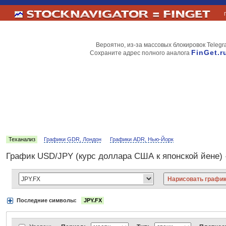
Вероятно, из-за массовых блокировок Telegr
FinGet.r
Сохраните адрес полного аналога
Теханализ
Графики GDR, Лондон
Графики ADR, Нью-Йорк
График USD/JPY (курс доллара США к японской йене)
Последние символы:
JPY.FX
Акции:
Аэрофлот
ВТБ
Газпром
Лукойл
МТС
НорНикель
Роснефт
АДР Нью-Йорк:
Вымпелком
Газпром
Газпромнефть
Киви
ЛУКойл
М