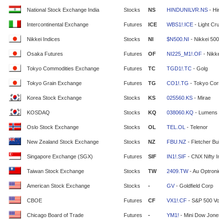
National Stock Exchange India
Stocks
NS
HINDUNILVR.NS
- Hi
Intercontinental Exchange
Futures
ICE
WBS1!.ICE
- Light Cr
Nikkei Indices
Stocks
NI
$N500.NI
- Nikkei 500
Osaka Futures
Futures
OF
NI225_M1!.OF
- Nikke
Tokyo Commodities Exchange
Futures
TC
TGD1!.TC
- Golg
Tokyo Grain Exchange
Futures
TG
CO1!.TG
- Tokyo Cor
Korea Stock Exchange
Stocks
KS
025560.KS
- Mirae
KOSDAQ
Stocks
KQ
038060.KQ
- Lumens
Oslo Stock Exchange
Stocks
OL
TEL.OL
- Telenor
New Zealand Stock Exchange
Stocks
NZ
FBU.NZ
- Fletcher Bui
Singapore Exchange (SGX)
Futures
SIF
IN1!.SIF
- CNX Nifty 
Taiwan Stock Exchange
Stocks
TW
2409.TW
- Au Optron
American Stock Exchange
Stocks
-
GV
- Goldfield Corp
CBOE
Futures
CF
VX1!.CF
- S&P 500 Vola
Chicago Board of Trade
Futures
-
YM1!
- Mini Dow Jone