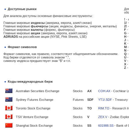
Доступные рынки
Для
об
Для анализа доступны основные финансовые инструменты:
!
- 
Главные мировые
индексы
(америка, европа, азия/т.океан)
1!
-
Главные мировые
фьючерсы
(акции, индексы, финансы, энергия, металлы)
2!
-
Главные мировые
валюты
(форекс, фьючерсы)
F
-
Главные мировые
акции
(америка, европа, азия/т.океан)
G
-
ADR/ADS
на российские акции (NYSE, Pink Sheets, LSE)
H
-
J
-
K
-
Формат символов
M
-
N
-
Формат символов, как правило, соответствует общепринятым обозначениям.
Q
-
Код биржи отделяется от символа знаком ".",
U
-
символу индекса предшествует знак "$" и т.п.
V
-
X
-
Z
-
Коды международных бирж
Australian Securities Exchange
Stocks
AX
COH.AX
- Cochlear L
Sydney Futures Exchange
Futures
SDF
YT1!.SDF
- Treasury 
Toronto Stock Exchange
Stocks
TO
RIM.TO
- Research In
TSX Venture Exchange
Stocks
V
ZEX.V
- Zodiac Explor
Shanghai Stock Exchange
Stocks
SS
601988.SS
- Bank of 