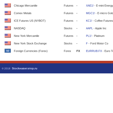
Chicago Mercantile
Futures
-
XAE1!
- E-mini Energ
Comex Metals
Futures
-
MGC1!
- E-micro Gol
ICE Futures US (NYBOT)
Futures
-
KC1!
- Coffee Futures
NASDAQ
Stocks
-
AAPL
- Apple Inc
New York Mercantile
Futures
-
PL1!
- Platinum
New York Stock Exchange
Stocks
-
F
- Ford Motor Co
Foreign Currencies (Forex)
Forex
FX
EURRUB.FX
- Euro T
Stockнавигатор.ru
© 2018