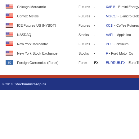
Chicago Mercantile
Futures
-
XAE1!
- E-mini Energ
Comex Metals
Futures
-
MGC1!
- E-micro Gol
ICE Futures US (NYBOT)
Futures
-
KC1!
- Coffee Futures
NASDAQ
Stocks
-
AAPL
- Apple Inc
New York Mercantile
Futures
-
PL1!
- Platinum
New York Stock Exchange
Stocks
-
F
- Ford Motor Co
Foreign Currencies (Forex)
Forex
FX
EURRUB.FX
- Euro T
Stockнавигатор.ru
© 2018