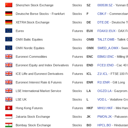
Shenzhen Stock Exchange
Stocks
SZ
000538.SZ
- Yunnan 
Deutsche Borse Stocks - Frankfurt
Stocks
F
CBK.F
- Commerzban
XETRA Stock Exchange
Stocks
DE
DTE.DE
- Deutsche T
Eurex
Futures
EUX
FDAX1!.EUX
- DAX F
OMX Baltic Equities
Stocks
OMB
TAL1T.OMB
- Tallink
OMX Nordic Equities
Stocks
OMX
SWED_A.OMX
- Swe
Euronext Commodities
Futures
ENC
EBM1!.ENC
- Milling 
Euronext Equity and Index Derivatives
Futures
END
FCE1!.END
- Cac 40 
ICE Liffe and Euronext Derivatives
Futures
ICL
Z1!.ICL
- FTSE 100 F
Euronext Interest Rate & Futures
Futures
ENR
R1!.ENR
- Gilt Long
LSE International Market Service
Stocks
LA
OGZD.LA
- Gazprom
LSE UK
Stocks
L
VOD.L
- Vodafone Gr
Hong Kong Futures
Futures
HKF
MHI1!.HKF
- Mini Ha
Jakarta Stock Exchange
Stocks
JK
PWON.JK
- Pakuwon 
Bombay Stock Exchange
Stocks
BO
HPCL.BO
- Hindustan