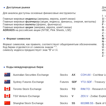
Доступные рынки
Для
об
Для анализа доступны основные финансовые инструменты:
!
- 
Главные мировые
индексы
(америка, европа, азия/т.океан)
1!
-
Главные мировые
фьючерсы
(акции, индексы, финансы, энергия, металлы)
2!
-
Главные мировые
валюты
(форекс, фьючерсы)
F
-
Главные мировые
акции
(америка, европа, азия/т.океан)
G
-
ADR/ADS
на российские акции (NYSE, Pink Sheets, LSE)
H
-
J
-
K
-
Формат символов
M
-
N
-
Формат символов, как правило, соответствует общепринятым обозначениям.
Q
-
Код биржи отделяется от символа знаком ".",
U
-
символу индекса предшествует знак "$" и т.п.
V
-
X
-
Z
-
Коды международных бирж
Australian Securities Exchange
Stocks
AX
COH.AX
- Cochlear L
Sydney Futures Exchange
Futures
SDF
YT1!.SDF
- Treasury 
Toronto Stock Exchange
Stocks
TO
RIM.TO
- Research In
TSX Venture Exchange
Stocks
V
ZEX.V
- Zodiac Explor
Shanghai Stock Exchange
Stocks
SS
601988.SS
- Bank of 