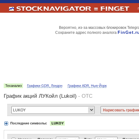
Вероятно, из-за массовых блокировок Telegr
FinGet.r
Сохраните адрес полного аналога
Теханализ
Графики GDR, Лондон
Графики ADR, Нью-Йорк
График акций ЛУКойл (Lukoil)
- OTC
Последние символы:
LUKOY
Акции:
Аэрофлот
ВТБ
Газпром
Лукойл
МТС
НорНикель
Роснефт
АДР Нью-Йорк:
Вымпелком
Газпром
Газпромнефть
Киви
ЛУКойл
М