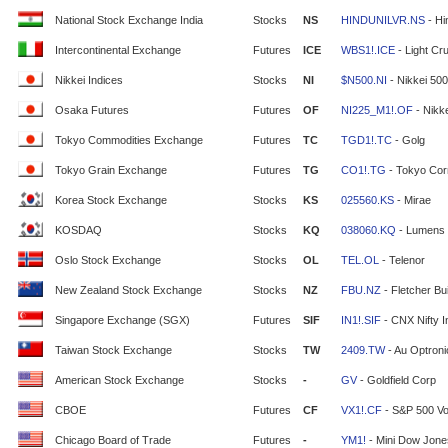
National Stock Exchange India
Stocks
NS
HINDUNILVR.NS
- Hi
Intercontinental Exchange
Futures
ICE
WBS1!.ICE
- Light Cr
Nikkei Indices
Stocks
NI
$N500.NI
- Nikkei 500
Osaka Futures
Futures
OF
NI225_M1!.OF
- Nikke
Tokyo Commodities Exchange
Futures
TC
TGD1!.TC
- Golg
Tokyo Grain Exchange
Futures
TG
CO1!.TG
- Tokyo Cor
Korea Stock Exchange
Stocks
KS
025560.KS
- Mirae
KOSDAQ
Stocks
KQ
038060.KQ
- Lumens
Oslo Stock Exchange
Stocks
OL
TEL.OL
- Telenor
New Zealand Stock Exchange
Stocks
NZ
FBU.NZ
- Fletcher Bui
Singapore Exchange (SGX)
Futures
SIF
IN1!.SIF
- CNX Nifty 
Taiwan Stock Exchange
Stocks
TW
2409.TW
- Au Optron
American Stock Exchange
Stocks
-
GV
- Goldfield Corp
CBOE
Futures
CF
VX1!.CF
- S&P 500 Vola
Chicago Board of Trade
Futures
-
YM1!
- Mini Dow Jone