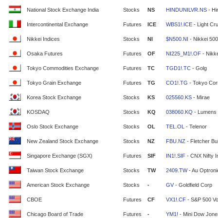
National Stock Exchange India
Stocks
NS
HINDUNILVR.NS
- Hi
Intercontinental Exchange
Futures
ICE
WBS1!.ICE
- Light Cr
Nikkei Indices
Stocks
NI
$N500.NI
- Nikkei 500
Osaka Futures
Futures
OF
NI225_M1!.OF
- Nikke
Tokyo Commodities Exchange
Futures
TC
TGD1!.TC
- Golg
Tokyo Grain Exchange
Futures
TG
CO1!.TG
- Tokyo Cor
Korea Stock Exchange
Stocks
KS
025560.KS
- Mirae
KOSDAQ
Stocks
KQ
038060.KQ
- Lumens
Oslo Stock Exchange
Stocks
OL
TEL.OL
- Telenor
New Zealand Stock Exchange
Stocks
NZ
FBU.NZ
- Fletcher Bui
Singapore Exchange (SGX)
Futures
SIF
IN1!.SIF
- CNX Nifty 
Taiwan Stock Exchange
Stocks
TW
2409.TW
- Au Optron
American Stock Exchange
Stocks
-
GV
- Goldfield Corp
CBOE
Futures
CF
VX1!.CF
- S&P 500 Vola
Chicago Board of Trade
Futures
-
YM1!
- Mini Dow Jone