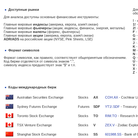
Доступные рынки
Для
об
Для анализа доступны основные финансовые инструменты:
!
- 
Главные мировые
индексы
(америка, европа, азия/т.океан)
1!
-
Главные мировые
фьючерсы
(акции, индексы, финансы, энергия, металлы)
2!
-
Главные мировые
валюты
(форекс, фьючерсы)
F
-
Главные мировые
акции
(америка, европа, азия/т.океан)
G
-
ADR/ADS
на российские акции (NYSE, Pink Sheets, LSE)
H
-
J
-
K
-
Формат символов
M
-
N
-
Формат символов, как правило, соответствует общепринятым обозначениям.
Q
-
Код биржи отделяется от символа знаком ".",
U
-
символу индекса предшествует знак "$" и т.п.
V
-
X
-
Z
-
Коды международных бирж
Australian Securities Exchange
Stocks
AX
COH.AX
- Cochlear L
Sydney Futures Exchange
Futures
SDF
YT1!.SDF
- Treasury 
Toronto Stock Exchange
Stocks
TO
RIM.TO
- Research In
TSX Venture Exchange
Stocks
V
ZEX.V
- Zodiac Explor
Shanghai Stock Exchange
Stocks
SS
601988.SS
- Bank of 