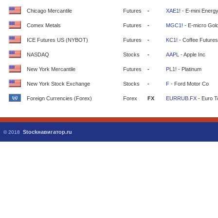
Chicago Mercantile
Futures
-
XAE1!
- E-mini Energ
Comex Metals
Futures
-
MGC1!
- E-micro Gol
ICE Futures US (NYBOT)
Futures
-
KC1!
- Coffee Futures
NASDAQ
Stocks
-
AAPL
- Apple Inc
New York Mercantile
Futures
-
PL1!
- Platinum
New York Stock Exchange
Stocks
-
F
- Ford Motor Co
Foreign Currencies (Forex)
Forex
FX
EURRUB.FX
- Euro T
Stockнавигатор.ru
© 2018