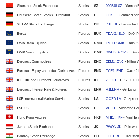
Shenzhen Stock Exchange
Stocks
SZ
000538.SZ
- Yunnan 
Deutsche Borse Stocks - Frankfurt
Stocks
F
CBK.F
- Commerzban
XETRA Stock Exchange
Stocks
DE
DTE.DE
- Deutsche T
Eurex
Futures
EUX
FDAX1!.EUX
- DAX F
OMX Baltic Equities
Stocks
OMB
TAL1T.OMB
- Tallink
OMX Nordic Equities
Stocks
OMX
SWED_A.OMX
- Swe
Euronext Commodities
Futures
ENC
EBM1!.ENC
- Milling 
Euronext Equity and Index Derivatives
Futures
END
FCE1!.END
- Cac 40 
ICE Liffe and Euronext Derivatives
Futures
ICL
Z1!.ICL
- FTSE 100 F
Euronext Interest Rate & Futures
Futures
ENR
R1!.ENR
- Gilt Long
LSE International Market Service
Stocks
LA
OGZD.LA
- Gazprom
LSE UK
Stocks
L
VOD.L
- Vodafone Gr
Hong Kong Futures
Futures
HKF
MHI1!.HKF
- Mini Ha
Jakarta Stock Exchange
Stocks
JK
PWON.JK
- Pakuwon 
Bombay Stock Exchange
Stocks
BO
HPCL.BO
- Hindustan