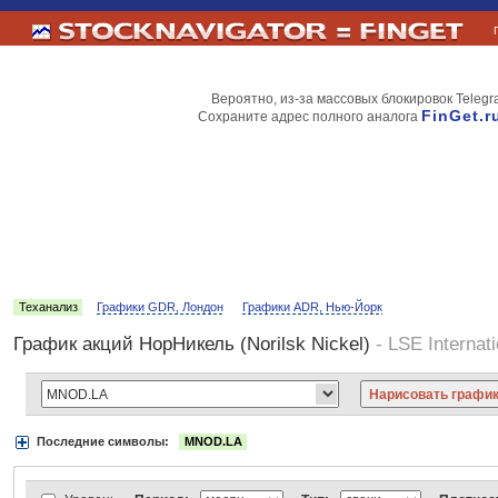
Вероятно, из-за массовых блокировок Telegr
FinGet.r
Сохраните адрес полного аналога
Теханализ
Графики GDR, Лондон
Графики ADR, Нью-Йорк
График акций НорНикель (Norilsk Nickel)
- LSE Internati
Последние символы:
MNOD.LA
Акции:
Аэрофлот
ВТБ
Газпром
Лукойл
МТС
НорНикель
Роснефт
АДР Нью-Йорк:
Вымпелком
Газпром
Газпромнефть
Киви
ЛУКойл
М