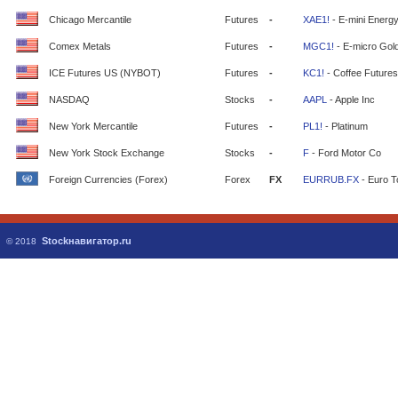
Chicago Mercantile
Futures
-
XAE1!
- E-mini Energ
Comex Metals
Futures
-
MGC1!
- E-micro Gol
ICE Futures US (NYBOT)
Futures
-
KC1!
- Coffee Futures
NASDAQ
Stocks
-
AAPL
- Apple Inc
New York Mercantile
Futures
-
PL1!
- Platinum
New York Stock Exchange
Stocks
-
F
- Ford Motor Co
Foreign Currencies (Forex)
Forex
FX
EURRUB.FX
- Euro T
Stockнавигатор.ru
© 2018