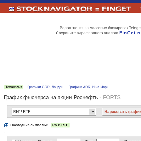
Вероятно, из-за массовых блокировок Telegr
FinGet.r
Сохраните адрес полного аналога
Теханализ
Графики GDR, Лондон
Графики ADR, Нью-Йорк
График фьючерса на акции Роснефть
- FORTS
Последние символы:
RN1!.RTF
Акции:
Аэрофлот
ВТБ
Газпром
Лукойл
МТС
НорНикель
Роснефт
АДР Нью-Йорк:
Вымпелком
Газпром
Газпромнефть
Киви
ЛУКойл
М