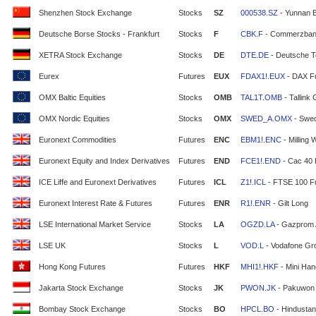
Shenzhen Stock Exchange
Stocks
SZ
000538.SZ
- Yunnan 
Deutsche Borse Stocks - Frankfurt
Stocks
F
CBK.F
- Commerzban
XETRA Stock Exchange
Stocks
DE
DTE.DE
- Deutsche T
Eurex
Futures
EUX
FDAX1!.EUX
- DAX F
OMX Baltic Equities
Stocks
OMB
TAL1T.OMB
- Tallink
OMX Nordic Equities
Stocks
OMX
SWED_A.OMX
- Swe
Euronext Commodities
Futures
ENC
EBM1!.ENC
- Milling 
Euronext Equity and Index Derivatives
Futures
END
FCE1!.END
- Cac 40 
ICE Liffe and Euronext Derivatives
Futures
ICL
Z1!.ICL
- FTSE 100 F
Euronext Interest Rate & Futures
Futures
ENR
R1!.ENR
- Gilt Long
LSE International Market Service
Stocks
LA
OGZD.LA
- Gazprom
LSE UK
Stocks
L
VOD.L
- Vodafone Gr
Hong Kong Futures
Futures
HKF
MHI1!.HKF
- Mini Ha
Jakarta Stock Exchange
Stocks
JK
PWON.JK
- Pakuwon 
Bombay Stock Exchange
Stocks
BO
HPCL.BO
- Hindustan