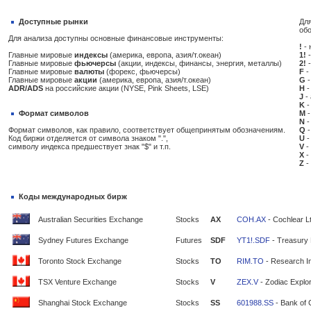
Доступные рынки
Для
об
Для анализа доступны основные финансовые инструменты:
!
- 
Главные мировые
индексы
(америка, европа, азия/т.океан)
1!
-
Главные мировые
фьючерсы
(акции, индексы, финансы, энергия, металлы)
2!
-
Главные мировые
валюты
(форекс, фьючерсы)
F
-
Главные мировые
акции
(америка, европа, азия/т.океан)
G
-
ADR/ADS
на российские акции (NYSE, Pink Sheets, LSE)
H
-
J
-
K
-
Формат символов
M
-
N
-
Формат символов, как правило, соответствует общепринятым обозначениям.
Q
-
Код биржи отделяется от символа знаком ".",
U
-
символу индекса предшествует знак "$" и т.п.
V
-
X
-
Z
-
Коды международных бирж
Australian Securities Exchange
Stocks
AX
COH.AX
- Cochlear L
Sydney Futures Exchange
Futures
SDF
YT1!.SDF
- Treasury 
Toronto Stock Exchange
Stocks
TO
RIM.TO
- Research In
TSX Venture Exchange
Stocks
V
ZEX.V
- Zodiac Explor
Shanghai Stock Exchange
Stocks
SS
601988.SS
- Bank of 