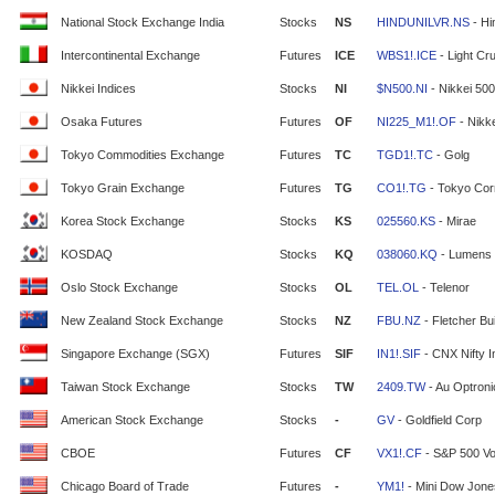
National Stock Exchange India
Stocks
NS
HINDUNILVR.NS
- Hi
Intercontinental Exchange
Futures
ICE
WBS1!.ICE
- Light Cr
Nikkei Indices
Stocks
NI
$N500.NI
- Nikkei 500
Osaka Futures
Futures
OF
NI225_M1!.OF
- Nikke
Tokyo Commodities Exchange
Futures
TC
TGD1!.TC
- Golg
Tokyo Grain Exchange
Futures
TG
CO1!.TG
- Tokyo Cor
Korea Stock Exchange
Stocks
KS
025560.KS
- Mirae
KOSDAQ
Stocks
KQ
038060.KQ
- Lumens
Oslo Stock Exchange
Stocks
OL
TEL.OL
- Telenor
New Zealand Stock Exchange
Stocks
NZ
FBU.NZ
- Fletcher Bui
Singapore Exchange (SGX)
Futures
SIF
IN1!.SIF
- CNX Nifty 
Taiwan Stock Exchange
Stocks
TW
2409.TW
- Au Optron
American Stock Exchange
Stocks
-
GV
- Goldfield Corp
CBOE
Futures
CF
VX1!.CF
- S&P 500 Vola
Chicago Board of Trade
Futures
-
YM1!
- Mini Dow Jone