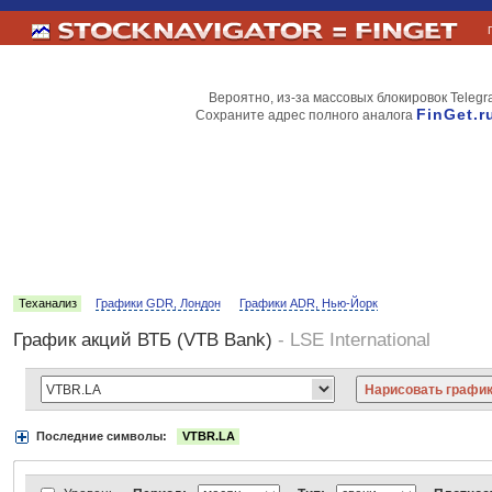
Вероятно, из-за массовых блокировок Telegr
FinGet.r
Сохраните адрес полного аналога
Теханализ
Графики GDR, Лондон
Графики ADR, Нью-Йорк
График акций ВТБ (VTB Bank)
- LSE International
Последние символы:
VTBR.LA
Акции:
Аэрофлот
ВТБ
Газпром
Лукойл
МТС
НорНикель
Роснефт
АДР Нью-Йорк:
Вымпелком
Газпром
Газпромнефть
Киви
ЛУКойл
М