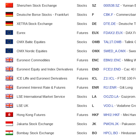
Shenzhen Stock Exchange
Stocks
SZ
000538.SZ
- Yunnan 
Deutsche Borse Stocks - Frankfurt
Stocks
F
CBK.F
- Commerzban
XETRA Stock Exchange
Stocks
DE
DTE.DE
- Deutsche T
Eurex
Futures
EUX
FDAX1!.EUX
- DAX F
OMX Baltic Equities
Stocks
OMB
TAL1T.OMB
- Tallink
OMX Nordic Equities
Stocks
OMX
SWED_A.OMX
- Swe
Euronext Commodities
Futures
ENC
EBM1!.ENC
- Milling 
Euronext Equity and Index Derivatives
Futures
END
FCE1!.END
- Cac 40 
ICE Liffe and Euronext Derivatives
Futures
ICL
Z1!.ICL
- FTSE 100 F
Euronext Interest Rate & Futures
Futures
ENR
R1!.ENR
- Gilt Long
LSE International Market Service
Stocks
LA
OGZD.LA
- Gazprom
LSE UK
Stocks
L
VOD.L
- Vodafone Gr
Hong Kong Futures
Futures
HKF
MHI1!.HKF
- Mini Ha
Jakarta Stock Exchange
Stocks
JK
PWON.JK
- Pakuwon 
Bombay Stock Exchange
Stocks
BO
HPCL.BO
- Hindustan