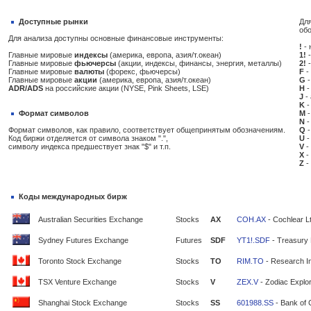
Доступные рынки
Для
об
Для анализа доступны основные финансовые инструменты:
!
- 
Главные мировые
индексы
(америка, европа, азия/т.океан)
1!
-
Главные мировые
фьючерсы
(акции, индексы, финансы, энергия, металлы)
2!
-
Главные мировые
валюты
(форекс, фьючерсы)
F
-
Главные мировые
акции
(америка, европа, азия/т.океан)
G
-
ADR/ADS
на российские акции (NYSE, Pink Sheets, LSE)
H
-
J
-
K
-
Формат символов
M
-
N
-
Формат символов, как правило, соответствует общепринятым обозначениям.
Q
-
Код биржи отделяется от символа знаком ".",
U
-
символу индекса предшествует знак "$" и т.п.
V
-
X
-
Z
-
Коды международных бирж
Australian Securities Exchange
Stocks
AX
COH.AX
- Cochlear L
Sydney Futures Exchange
Futures
SDF
YT1!.SDF
- Treasury 
Toronto Stock Exchange
Stocks
TO
RIM.TO
- Research In
TSX Venture Exchange
Stocks
V
ZEX.V
- Zodiac Explor
Shanghai Stock Exchange
Stocks
SS
601988.SS
- Bank of 