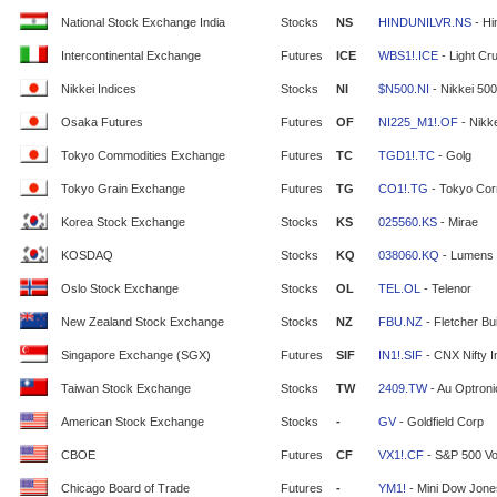
National Stock Exchange India
Stocks
NS
HINDUNILVR.NS
- Hi
Intercontinental Exchange
Futures
ICE
WBS1!.ICE
- Light Cr
Nikkei Indices
Stocks
NI
$N500.NI
- Nikkei 500
Osaka Futures
Futures
OF
NI225_M1!.OF
- Nikke
Tokyo Commodities Exchange
Futures
TC
TGD1!.TC
- Golg
Tokyo Grain Exchange
Futures
TG
CO1!.TG
- Tokyo Cor
Korea Stock Exchange
Stocks
KS
025560.KS
- Mirae
KOSDAQ
Stocks
KQ
038060.KQ
- Lumens
Oslo Stock Exchange
Stocks
OL
TEL.OL
- Telenor
New Zealand Stock Exchange
Stocks
NZ
FBU.NZ
- Fletcher Bui
Singapore Exchange (SGX)
Futures
SIF
IN1!.SIF
- CNX Nifty 
Taiwan Stock Exchange
Stocks
TW
2409.TW
- Au Optron
American Stock Exchange
Stocks
-
GV
- Goldfield Corp
CBOE
Futures
CF
VX1!.CF
- S&P 500 Vola
Chicago Board of Trade
Futures
-
YM1!
- Mini Dow Jone