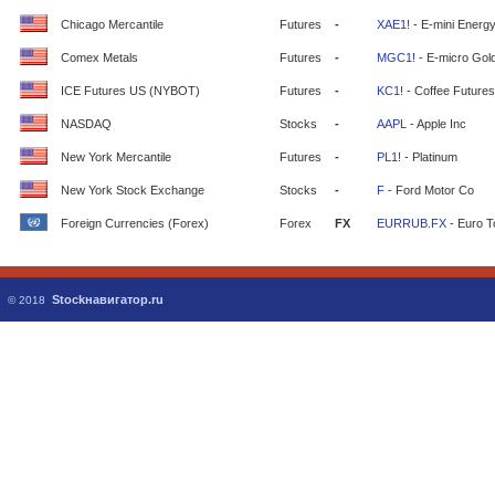
Chicago Mercantile
Futures
-
XAE1!
- E-mini Energ
Comex Metals
Futures
-
MGC1!
- E-micro Gol
ICE Futures US (NYBOT)
Futures
-
KC1!
- Coffee Futures
NASDAQ
Stocks
-
AAPL
- Apple Inc
New York Mercantile
Futures
-
PL1!
- Platinum
New York Stock Exchange
Stocks
-
F
- Ford Motor Co
Foreign Currencies (Forex)
Forex
FX
EURRUB.FX
- Euro T
Stockнавигатор.ru
© 2018