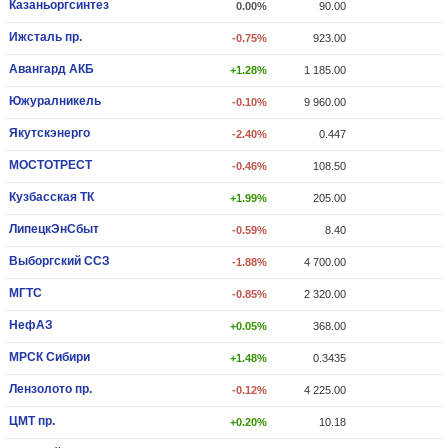
Казаньоргсинтез
0.00%
90.00
Ижсталь пр.
-0.75%
923.00
Авангард АКБ
+1.28%
1 185.00
Южуралникель
-0.10%
9 960.00
Якутскэнерго
-2.40%
0.447
МОСТОТРЕСТ
-0.46%
108.50
Кузбасская ТК
+1.99%
205.00
ЛипецкЭнСбыт
-0.59%
8.40
Выборгский ССЗ
-1.88%
4 700.00
МГТС
-0.85%
2 320.00
НефАЗ
+0.05%
368.00
МРСК Сибири
+1.48%
0.3435
Лензолото пр.
-0.12%
4 225.00
ЦМТ пр.
+0.20%
10.18