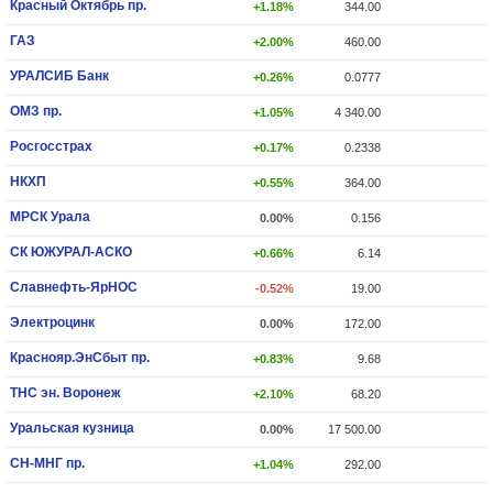
Красный Октябрь пр.
+1.18%
344.00
ГАЗ
+2.00%
460.00
УРАЛСИБ Банк
+0.26%
0.0777
ОМЗ пр.
+1.05%
4 340.00
Росгосстрах
+0.17%
0.2338
НКХП
+0.55%
364.00
МРСК Урала
0.00%
0.156
СК ЮЖУРАЛ-АСКО
+0.66%
6.14
Славнефть-ЯрНОС
-0.52%
19.00
Электроцинк
0.00%
172.00
Краснояр.ЭнСбыт пр.
+0.83%
9.68
ТНС эн. Воронеж
+2.10%
68.20
Уральская кузница
0.00%
17 500.00
СН-МНГ пр.
+1.04%
292.00