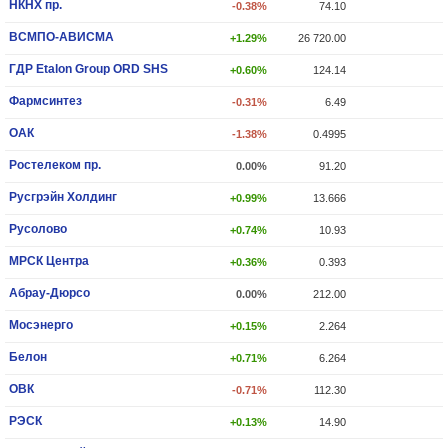
НКНХ пр.
-0.38%
74.10
ВСМПО-АВИСМА
+1.29%
26 720.00
ГДР Etalon Group ORD SHS
+0.60%
124.14
Фармсинтез
-0.31%
6.49
ОАК
-1.38%
0.4995
Ростелеком пр.
0.00%
91.20
Русгрэйн Холдинг
+0.99%
13.666
Русолово
+0.74%
10.93
МРСК Центра
+0.36%
0.393
Абрау-Дюрсо
0.00%
212.00
Мосэнерго
+0.15%
2.264
Белон
+0.71%
6.264
ОВК
-0.71%
112.30
РЭСК
+0.13%
14.90