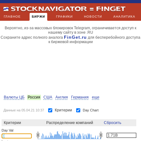
ГЛАВНОЕ
БИРЖИ
ГРАФИКИ
НОВОСТИ
АНАЛИТИКА
Вероятно, из-за массовых блокировок Telegram, ограничивается доступ к
нашему сайту в зоне .RU
FinGet.ru
Сохраните адрес полного аналога
для бесперебойного доступа
к биржевой информации
Валюты ЦБ
Россия
США
Англия
Германия
еще
Критерии
Данные на 05.04.21 10:37
Day Chart
Критерии
Распределение компаний
Сбросить
Day Val