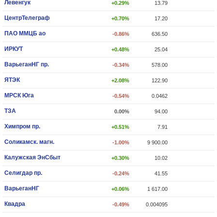
Левенгук
+0.29%
13.79
ЦентрТелеграф
+0.70%
17.20
ПАО ММЦБ ао
-0.86%
636.50
ИРКУТ
+0.48%
25.04
ВарьеганHГ пр.
-0.34%
578.00
ЯТЭК
+2.08%
122.90
МРСК Юга
-0.54%
0.0462
ТЗА
0.00%
94.00
Химпром пр.
+0.51%
7.91
Соликамск. магн.
-1.00%
9 900.00
Калужская ЭнСбыт
+0.30%
10.02
Селигдар пр.
-0.24%
41.55
ВарьеганHГ
+0.06%
1 617.00
Квадра
-0.49%
0.004095