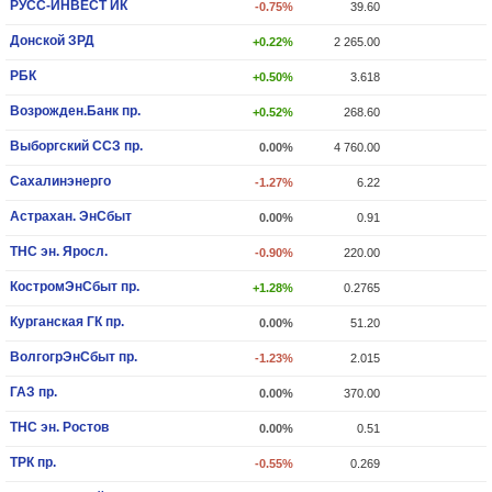
РУСС-ИНВЕСТ ИК
-0.75%
39.60
Донской ЗРД
+0.22%
2 265.00
РБК
+0.50%
3.618
Возрожден.Банк пр.
+0.52%
268.60
Выборгский ССЗ пр.
0.00%
4 760.00
Сахалинэнерго
-1.27%
6.22
Астрахан. ЭнСбыт
0.00%
0.91
ТНС эн. Яросл.
-0.90%
220.00
КостромЭнСбыт пр.
+1.28%
0.2765
Курганская ГК пр.
0.00%
51.20
ВолгогрЭнСбыт пр.
-1.23%
2.015
ГАЗ пр.
0.00%
370.00
ТНС эн. Ростов
0.00%
0.51
ТРК пр.
-0.55%
0.269