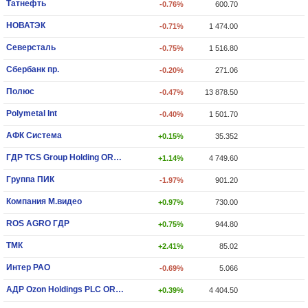
Татнефть
-0.76%
600.70
НОВАТЭК
-0.71%
1 474.00
Северсталь
-0.75%
1 516.80
Сбербанк пр.
-0.20%
271.06
Полюс
-0.47%
13 878.50
Polymetal Int
-0.40%
1 501.70
АФК Система
+0.15%
35.352
ГДР TCS Group Holding ORD SHS
+1.14%
4 749.60
Группа ПИК
-1.97%
901.20
Компания М.видео
+0.97%
730.00
ROS AGRO ГДР
+0.75%
944.80
ТМК
+2.41%
85.02
Интер РАО
-0.69%
5.066
АДР Ozon Holdings PLC ORD SHS
+0.39%
4 404.50