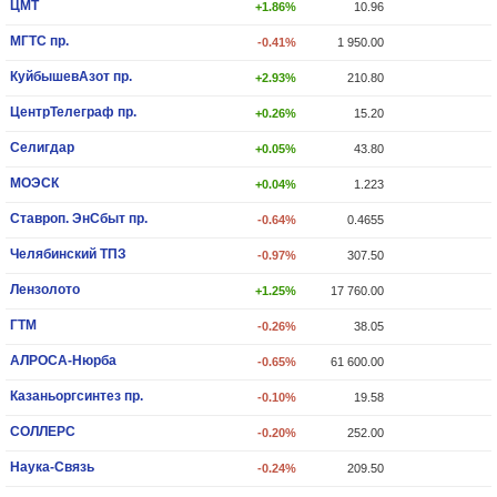
ЦМТ
+1.86%
10.96
МГТС пр.
-0.41%
1 950.00
КуйбышевАзот пр.
+2.93%
210.80
ЦентрТелеграф пр.
+0.26%
15.20
Селигдар
+0.05%
43.80
МОЭСК
+0.04%
1.223
Ставроп. ЭнСбыт пр.
-0.64%
0.4655
Челябинский ТПЗ
-0.97%
307.50
Лензолото
+1.25%
17 760.00
ГТМ
-0.26%
38.05
АЛРОСА-Нюрба
-0.65%
61 600.00
Казаньоргсинтез пр.
-0.10%
19.58
СОЛЛЕРС
-0.20%
252.00
Наука-Связь
-0.24%
209.50