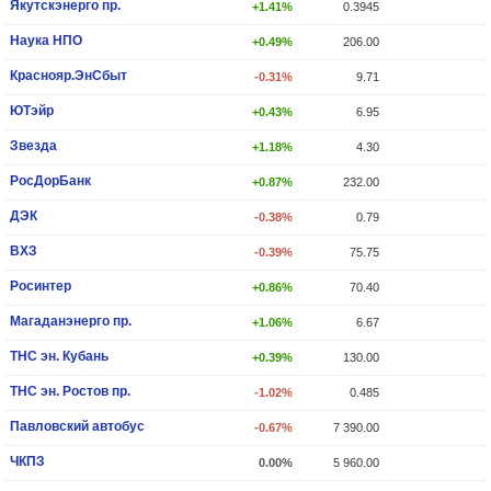
Якутскэнерго пр.
+1.41%
0.3945
Наука НПО
+0.49%
206.00
Краснояр.ЭнСбыт
-0.31%
9.71
ЮТэйр
+0.43%
6.95
Звезда
+1.18%
4.30
РосДорБанк
+0.87%
232.00
ДЭК
-0.38%
0.79
ВХЗ
-0.39%
75.75
Росинтер
+0.86%
70.40
Магаданэнерго пр.
+1.06%
6.67
ТНС эн. Кубань
+0.39%
130.00
ТНС эн. Ростов пр.
-1.02%
0.485
Павловский автобус
-0.67%
7 390.00
ЧКПЗ
0.00%
5 960.00