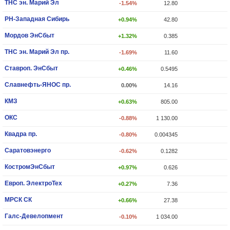
ТНС эн. Марий Эл
-1.54%
12.80
РН-Западная Сибирь
+0.94%
42.80
Мордов ЭнСбыт
+1.32%
0.385
ТНС эн. Марий Эл пр.
-1.69%
11.60
Ставроп. ЭнСбыт
+0.46%
0.5495
Славнефть-ЯНОС пр.
0.00%
14.16
КМЗ
+0.63%
805.00
ОКС
-0.88%
1 130.00
Квадра пр.
-0.80%
0.004345
Саратовэнерго
-0.62%
0.1282
КостромЭнСбыт
+0.97%
0.626
Европ. ЭлектроТех
+0.27%
7.36
МРСК СК
+0.66%
27.38
Галс-Девелопмент
-0.10%
1 034.00