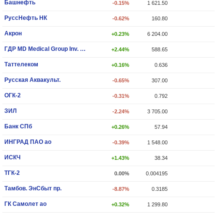
Башнефть
-0.15%
1 621.50
РуссНефть НК
-0.62%
160.80
Акрон
+0.23%
6 204.00
ГДР MD Medical Group Inv. PLC
+2.44%
588.65
Таттелеком
+0.16%
0.636
Русская Аквакульт.
-0.65%
307.00
ОГК-2
-0.31%
0.792
ЗИЛ
-2.24%
3 705.00
Банк СПб
+0.26%
57.94
ИНГРАД ПАО ао
-0.39%
1 548.00
ИCКЧ
+1.43%
38.34
ТГК-2
0.00%
0.004195
Тамбов. ЭнСбыт пр.
-8.87%
0.3185
ГК Самолет ао
+0.32%
1 299.80