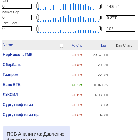
Last
Market Cap
Free Float
Name
% Chg
Last
Day Chart
НорНикель ГМК
-0.80%
23 670.00
Сбербанк
-0.48%
290.30
Газпром
-0.66%
226.89
Банк ВТБ
+1.82%
0.043635
ЛУКОЙЛ
-1.19%
6 036.00
Сургутнефтегаз
-1.00%
36.68
Сургутнефтегаз пр.
-0.43%
42.80
ПСБ Аналитика: Давление
ПСБ Аналитика: Индекс