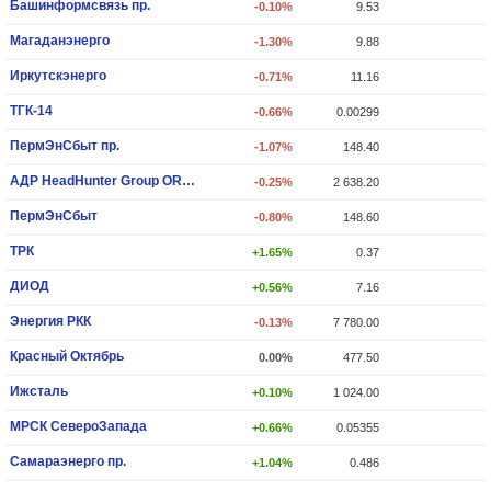
Башинформсвязь пр.
-0.10%
9.53
Магаданэнерго
-1.30%
9.88
Иркутскэнерго
-0.71%
11.16
ТГК-14
-0.66%
0.00299
ПермЭнСбыт пр.
-1.07%
148.40
АДР HeadHunter Group ORD SHS
-0.25%
2 638.20
ПермЭнСбыт
-0.80%
148.60
ТРК
+1.65%
0.37
ДИОД
+0.56%
7.16
Энергия РКК
-0.13%
7 780.00
Красный Октябрь
0.00%
477.50
Ижсталь
+0.10%
1 024.00
МРСК СевероЗапада
+0.66%
0.05355
Самараэнерго пр.
+1.04%
0.486