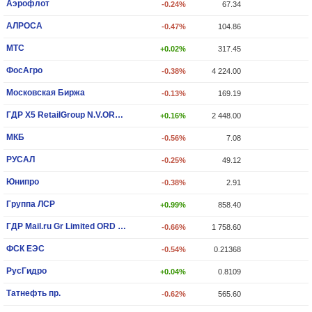
Аэрофлот
-0.24%
67.34
АЛРОСА
-0.47%
104.86
МТС
+0.02%
317.45
ФосАгро
-0.38%
4 224.00
Московская Биржа
-0.13%
169.19
ГДР X5 RetailGroup N.V.ORD SHS
+0.16%
2 448.00
МКБ
-0.56%
7.08
РУСАЛ
-0.25%
49.12
Юнипро
-0.38%
2.91
Группа ЛСР
+0.99%
858.40
ГДР Mail.ru Gr Limited ORD SHS
-0.66%
1 758.60
ФСК ЕЭС
-0.54%
0.21368
РусГидро
+0.04%
0.8109
Татнефть пр.
-0.62%
565.60