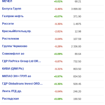
МЕЧЕЛ
+0.01%
68.21
Белуга Групп
-0.46%
3 899.00
Газпром нефть
+0.07%
371.90
Россети
-0.35%
1.4975
КрасныйКотельщ.пр.
-2.81%
12.98
Ростелеком
-0.04%
107.59
Группа Черкизово
-0.28%
2 336.00
Совкомфлот ао
+0.09%
89.64
ГДР FixPrice Group Ltd ORD SHS
-0.87%
732.50
КИВИ (QIWI Plc)
-0.31%
803.50
МКПАО ЭН+ ГРУП ао
+0.97%
834.50
ГДР Globaltrans Invest ORD SHS
+0.35%
509.45
Лента ЛТД др.
-0.04%
246.20
Распадская
+0.08%
190.50