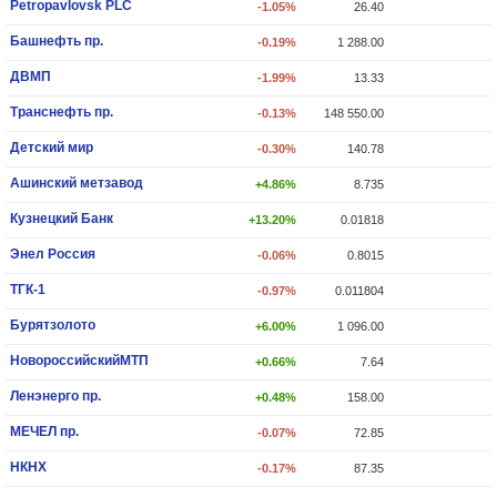
Petropavlovsk PLC
-1.05%
26.40
Башнефть пр.
-0.19%
1 288.00
ДВМП
-1.99%
13.33
Транснефть пр.
-0.13%
148 550.00
Детский мир
-0.30%
140.78
Ашинский метзавод
+4.86%
8.735
Кузнецкий Банк
+13.20%
0.01818
Энел Россия
-0.06%
0.8015
ТГК-1
-0.97%
0.011804
Бурятзолото
+6.00%
1 096.00
НовороссийскийМТП
+0.66%
7.64
Ленэнерго пр.
+0.48%
158.00
МЕЧЕЛ пр.
-0.07%
72.85
НКНХ
-0.17%
87.35