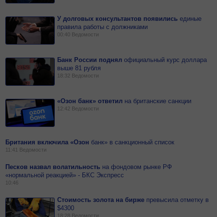
У долговых консультантов появились
единые
правила работы с должниками
00:40
Ведомости
Банк России поднял
официальный курс доллара
выше 81 рубля
18:32
Ведомости
«Озон банк» ответил
на
британские санкции
12:42
Ведомости
Британия включила «Озон
банк» в санкционный список
11:41
Ведомости
Песков назвал волатильность
на
фондовом рынке РФ
«нормальной реакцией» - БКС Экспресс
10:46
Стоимость золота на бирже
превысила отметку в
$4300
18:28
Ведомости