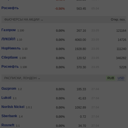
Роснефть
-0.56%
563.45
05.04
ФЬЮЧЕРСЫ НА АКЦИИ →
Откр. поз.
Газпром
0.00%
267.16
23.05
121164
1:100
ЛУКОЙЛ
0.00%
4060.00
23.05
14726
1:10
НорНикель
0.00%
1928.80
23.05
111240
1:10
Сбербанк
0.00%
120.52
23.05
346282
1:100
Роснефть
0.00%
370.30
23.05
5228
1:100
РАСПИСКИ, ЛОНДОН →
RUB
USD
Gazprom
0.00%
185.33
27.04
1:2
Lukoil
0.00%
41.63
27.04
1:1
Norilsk Nickel
0.00%
1092.89
27.04
1:0.1
Sberbank
0.00%
0.72
27.04
1:4
Rosneft
0.00%
34.70
27.04
1:1