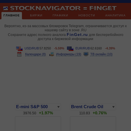
ГЛАВНОЕ
БИРЖИ
ГРАФИКИ
НОВОСТИ
АНАЛИТИКА
Вероятно, из-за массовых блокировок Telegram, ограничивается доступ к
нашему сайту в зоне .RU
FinGet.ru
Сохраните адрес полного аналога
для бесперебойного
доступа к биржевой информации
USD/RUB
57.8250
-5.59%
EUR/RUB
62.6160
-4.39%
Календари (8)
Информеры (19)
ТВ онлайн (10)
+1.97%
+0.76%
3976.50
110.83