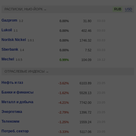
РАСПИСКИ, НЬЮ-ЙОРК →
RUB
USD
Gazprom
0.00%
31.80
03.03
1:2
Lukoil
0.00%
402.46
03.03
1:1
Norilsk Nickel
0.00%
1746.32
03.03
1:0.1
Sberbank
0.00%
7.52
03.03
1:4
Mechel
0.99%
104.09
19.12
1:0.5
ОТРАСЛЕВЫЕ ИНДЕКСЫ →
Нефть и газ
-3.62%
6103.89
23.05
Банки и финансы
-1.62%
5528.13
23.05
Металл и добыча
-4.21%
7742.00
23.05
Энергетика
-2.79%
1396.72
23.05
Телекомм
-1.25%
1559.24
23.05
Потреб. сектор
-3.33%
5117.06
23.05