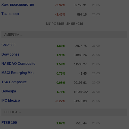
Хим. производство
-3.97%
32756.91
23.05
Транспорт
-1.43%
897.18
23.05
МИРОВЫЕ ИНДЕКСЫ
АМЕРИКА →
S&P 500
1.86%
3973.75
23.05
Dow Jones
1.98%
31880.24
23.05
NASDAQ Composite
1.59%
11535.27
23.05
MSCI Emerging Mkt
0.75%
41.45
23.05
TSX Composite
0.08%
20197.61
20.05
Bovespa
1.71%
110345.82
23.05
IPC Mexico
-0.27%
51376.89
23.05
ЕВРОПА →
FTSE 100
1.67%
7513.44
23.05