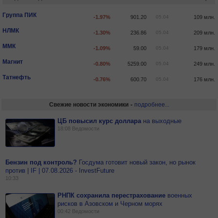
Группа ПИК
-1.97%
901.20
05.04
109 млн.
НЛМК
-1.30%
236.86
05.04
209 млн.
ММК
-1.09%
59.00
05.04
179 млн.
Магнит
-0.80%
5259.00
05.04
249 млн.
Татнефть
-0.76%
600.70
05.04
176 млн.
-
Свежие новости экономики
подробнее...
ЦБ повысил курс доллара
на
выходные
18:08
Ведомости
Бензин под контроль?
Госдума готовит новый закон, но рынок
против | IF | 07.08.2026 - InvestFuture
10:33
РНПК сохранила перестрахование
военных
рисков в Азовском и Черном морях
00:42
Ведомости