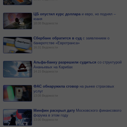
ЦБ опустил курс доллара
и
евро, но поднял –
юаня
18:08
Ведомости
Сбербанк обратится в суд
с
заявлением о
банкротстве «Евротранса»
16:31
Ведомости
Альфа-банку разрешили судиться
со
структурой
Ананьевых на Карибах
14:15
Ведомости
ФАС обнаружила сговор
на
рынке страховых
услуг
13:08
Ведомости
Минфин раскрыл дату
Московского финансового
форума в этом году
13:00
Ведомости