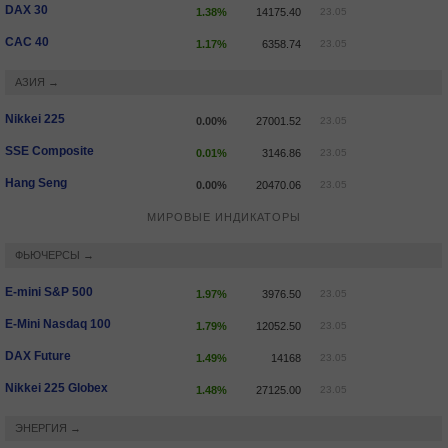
DAX 30
1.38%
14175.40
23.05
CAC 40
1.17%
6358.74
23.05
АЗИЯ →
Nikkei 225
0.00%
27001.52
23.05
SSE Composite
0.01%
3146.86
23.05
Hang Seng
0.00%
20470.06
23.05
МИРОВЫЕ ИНДИКАТОРЫ
ФЬЮЧЕРСЫ →
E-mini S&P 500
1.97%
3976.50
23.05
E-Mini Nasdaq 100
1.79%
12052.50
23.05
DAX Future
1.49%
14168
23.05
Nikkei 225 Globex
1.48%
27125.00
23.05
ЭНЕРГИЯ →