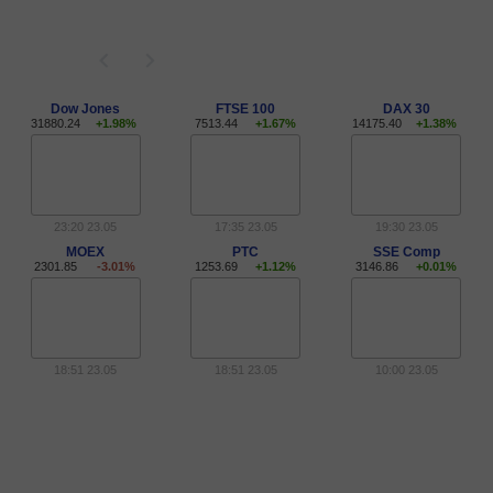
Dow Jones
FTSE 100
DAX 30
31880.24
+1.98%
7513.44
+1.67%
14175.40
+1.38%
23:20 23.05
17:35 23.05
19:30 23.05
MOEX
РТС
SSE Comp
2301.85
-3.01%
1253.69
+1.12%
3146.86
+0.01%
18:51 23.05
18:51 23.05
10:00 23.05