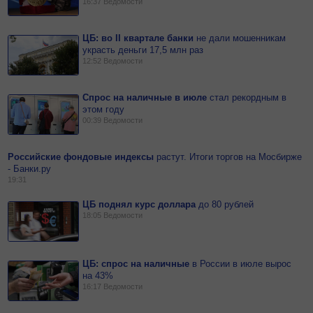
16:37
Ведомости
ЦБ: во II квартале банки
не
дали мошенникам
украсть деньги 17,5 млн раз
12:52
Ведомости
Спрос на наличные в июле
стал рекордным в
этом году
00:39
Ведомости
Российские фондовые индексы
растут. Итоги торгов на Мосбирже
- Банки.ру
19:31
ЦБ поднял курс доллара
до
80
рублей
18:05
Ведомости
ЦБ: спрос на наличные
в
России в июле вырос
на 43%
16:17
Ведомости