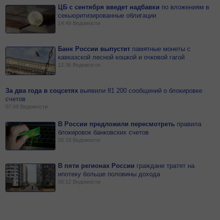
ЦБ с сентября введет надбавки
по
вложениям в
секьюритизированные облигации
14:49
Ведомости
Банк России выпустит
памятные монеты с
кавказской лесной кошкой и очковой гагой
12:36
Ведомости
За два года в соцсетях
выявили 81 200 сообщений о блокировке
счетов
07:09
Ведомости
В России предложили пересмотреть
правила
блокировок банковских счетов
00:18
Ведомости
В пяти регионах России
граждане тратят на
ипотеку больше половины дохода
00:12
Ведомости