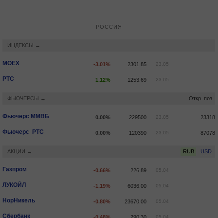
РОССИЯ
ИНДЕКСЫ →
MOEX
-3.01%
2301.85
23.05
РТС
1.12%
1253.69
23.05
ФЬЮЧЕРСЫ →
Откр. поз.
Фьючерс ММВБ
0.00%
229500
23.05
23318
Фьючерс РТС
0.00%
120390
23.05
87078
АКЦИИ →
RUB
USD
Газпром
-0.66%
226.89
05.04
ЛУКОЙЛ
-1.19%
6036.00
05.04
НорНикель
-0.80%
23670.00
05.04
Сбербанк
-0.48%
290.30
05.04