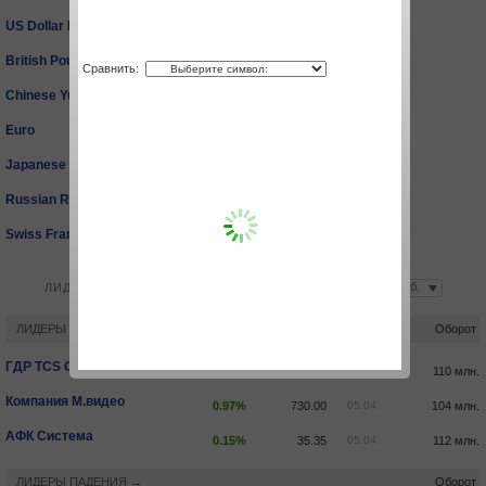
US Dollar Index
-1.06%
102.08
23.05
British Pound
0.78%
1.2584
23.05
Сравнить:
Chinese Yuan
-0.64%
6.6490
23.05
Euro
1.24%
1.0691
23.05
Japanese Yen
0.05%
127.9120
23.05
Russian Ruble
-5.59%
57.8250
23.05
Swiss Franc
-0.81%
0.9658
23.05
ЛИДЕРЫ РОСТА И ПАДЕНИЯ
ЛИДЕРЫ РОСТА →
Оборот
ГДР TCS Group Holding ORD SHS
1.14%
4749.60
05.04
110 млн.
Компания М.видео
0.97%
730.00
05.04
104 млн.
АФК Система
0.15%
35.35
05.04
112 млн.
ЛИДЕРЫ ПАДЕНИЯ →
Оборот