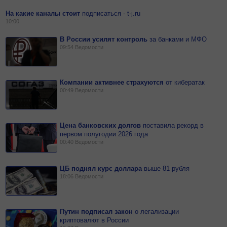
На какие каналы стоит
подписаться - t-j.ru
10:00
В России усилят контроль
за
банками и МФО
09:54
Ведомости
Компании активнее страхуются
от
кибератак
00:49
Ведомости
Цена банковских долгов
поставила рекорд в
первом полугодии 2026 года
00:40
Ведомости
ЦБ поднял курс доллара
выше 81 рубля
18:06
Ведомости
Путин подписал закон
о
легализации
криптовалют в России