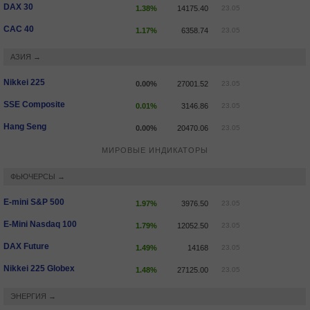
DAX 30
1.38%
14175.40
23.05
CAC 40
1.17%
6358.74
23.05
АЗИЯ →
Nikkei 225
0.00%
27001.52
23.05
SSE Composite
0.01%
3146.86
23.05
Hang Seng
0.00%
20470.06
23.05
МИРОВЫЕ ИНДИКАТОРЫ
ФЬЮЧЕРСЫ →
E-mini S&P 500
1.97%
3976.50
23.05
E-Mini Nasdaq 100
1.79%
12052.50
23.05
DAX Future
1.49%
14168
23.05
Nikkei 225 Globex
1.48%
27125.00
23.05
ЭНЕРГИЯ →