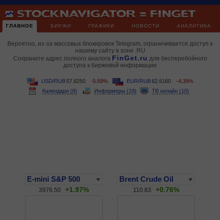
ГЛАВНОЕ
БИРЖИ
ГРАФИКИ
НОВОСТИ
АНАЛИТИКА
Вероятно, из-за массовых блокировок Telegram, ограничивается доступ к
нашему сайту в зоне .RU
FinGet.ru
Сохраните адрес полного аналога
для бесперебойного
доступа к биржевой информации
USD/RUB
57.8250
-5.59%
EUR/RUB
62.6160
-4.39%
Календари (8)
Информеры (19)
ТВ онлайн (10)
+1.97%
+0.76%
3976.50
110.83