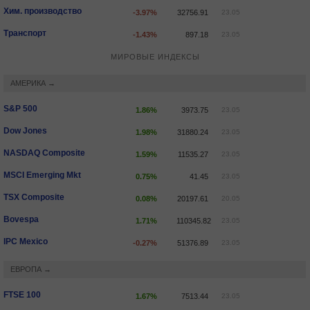
Хим. производство
-3.97%
32756.91
23.05
Транспорт
-1.43%
897.18
23.05
МИРОВЫЕ ИНДЕКСЫ
АМЕРИКА →
S&P 500
1.86%
3973.75
23.05
Dow Jones
1.98%
31880.24
23.05
NASDAQ Composite
1.59%
11535.27
23.05
MSCI Emerging Mkt
0.75%
41.45
23.05
TSX Composite
0.08%
20197.61
20.05
Bovespa
1.71%
110345.82
23.05
IPC Mexico
-0.27%
51376.89
23.05
ЕВРОПА →
FTSE 100
1.67%
7513.44
23.05