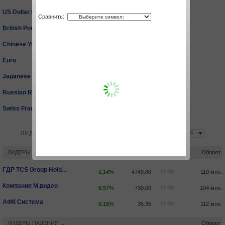
US Dollar Index
-1.06%
102.08
23.05
Сравнить:
British Pound
0.78%
1.2584
23.05
Chinese Yuan
-0.64%
6.6490
23.05
Euro
1.24%
1.0691
23.05
Japanese Yen
0.05%
127.9120
23.05
Russian Ruble
-5.59%
57.8250
23.05
Swiss Franc
-0.81%
0.9658
23.05
ЛИДЕРЫ РОСТА И ПАДЕНИЯ
ЛИДЕРЫ РОСТА →
Оборот
ГДР TCS Group Holding ORD SHS
1.14%
4749.60
05.04
110 млн.
Компания М.видео
0.97%
730.00
05.04
104 млн.
АФК Система
0.15%
35.35
05.04
112 млн.
ЛИДЕРЫ ПАДЕНИЯ →
Оборот