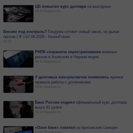
ЦБ повысил курс доллара
на
выходные
18:08
Ведомости
Бензин под контроль?
Госдума готовит новый закон, но рынок
против | IF | 07.08.2026 - InvestFuture
10:33
РНПК сохранила перестрахование
военных
рисков в Азовском и Черном морях
00:42
Ведомости
У долговых консультантов появились
единые
правила работы с должниками
00:40
Ведомости
Банк России поднял
официальный курс доллара
выше 81 рубля
18:32
Ведомости
«Озон банк» ответил
на
британские санкции
12:42
Ведомости