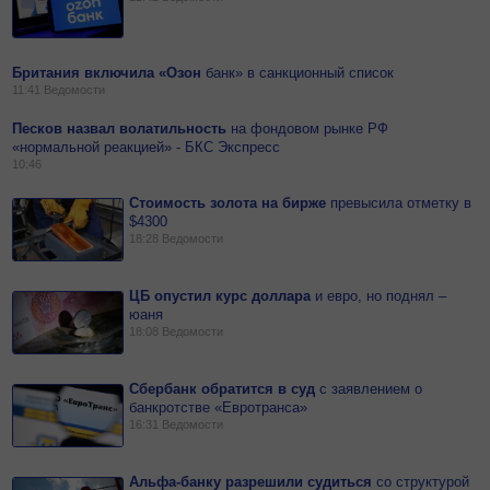
Британия включила «Озон
банк» в санкционный список
11:41
Ведомости
Песков назвал волатильность
на
фондовом рынке РФ
«нормальной реакцией» - БКС Экспресс
10:46
Стоимость золота на бирже
превысила отметку в
$4300
18:28
Ведомости
ЦБ опустил курс доллара
и
евро, но поднял –
юаня
18:08
Ведомости
Сбербанк обратится в суд
с
заявлением о
банкротстве «Евротранса»
16:31
Ведомости
Альфа-банку разрешили судиться
со
структурой