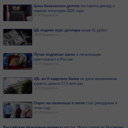
Цена банковских долгов
поставила рекорд в
первом полугодии 2026 года
00:40
Ведомости
ЦБ поднял курс доллара
выше 81 рубля
18:06
Ведомости
Путин подписал закон
о
легализации
криптовалют в России
16:37
Ведомости
ЦБ: во II квартале банки
не
дали мошенникам
украсть деньги 17,5 млн раз
12:52
Ведомости
Спрос на наличные в июле
стал рекордным в
этом году
00:39
Ведомости
Российские фондовые индексы
растут. Итоги торгов на Мосбирже