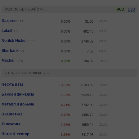
РАСПИСКИ, НЬЮ-ЙОРК →
RUB
USD
Gazprom
0.00%
31.80
03.03
1:2
Lukoil
0.00%
402.46
03.03
1:1
Norilsk Nickel
0.00%
1746.32
03.03
1:0.1
Sberbank
0.00%
7.52
03.03
1:4
Mechel
0.99%
104.09
19.12
1:0.5
ОТРАСЛЕВЫЕ ИНДЕКСЫ →
Нефть и газ
-3.62%
6103.89
23.05
Банки и финансы
-1.62%
5528.13
23.05
Металл и добыча
-4.21%
7742.00
23.05
Энергетика
-2.79%
1396.72
23.05
Телекомм
-1.25%
1559.24
23.05
Потреб. сектор
-3.33%
5117.06
23.05