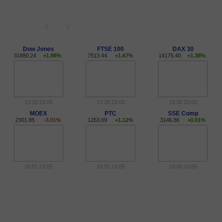
Dow Jones
FTSE 100
DAX 30
31880.24
+1.98%
7513.44
+1.67%
14175.40
+1.38%
23:20 23.05
17:35 23.05
19:30 23.05
MOEX
РТС
SSE Comp
2301.85
-3.01%
1253.69
+1.12%
3146.86
+0.01%
18:51 23.05
18:51 23.05
10:00 23.05