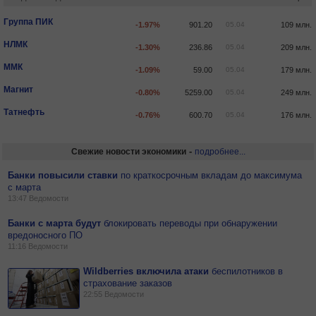
Группа ПИК
-1.97%
901.20
05.04
109 млн.
НЛМК
-1.30%
236.86
05.04
209 млн.
ММК
-1.09%
59.00
05.04
179 млн.
Магнит
-0.80%
5259.00
05.04
249 млн.
Татнефть
-0.76%
600.70
05.04
176 млн.
-
Свежие новости экономики
подробнее...
Банки повысили ставки
по
краткосрочным вкладам до максимума
с марта
13:47
Ведомости
Банки с марта будут
блокировать переводы при обнаружении
вредоносного ПО
11:16
Ведомости
Wildberries включила атаки
беспилотников в
страхование заказов
22:55
Ведомости