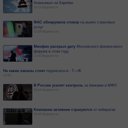
Ананьевых на Карибах
14:15
Ведомости
ФАС обнаружила сговор
на
рынке страховых
услуг
13:08
Ведомости
Минфин раскрыл дату
Московского финансового
форума в этом году
13:00
Ведомости
На какие каналы стоит
подписаться - Т—Ж
10:00
В России усилят контроль
за
банками и МФО
09:54
Ведомости
Компании активнее страхуются
от
кибератак
00:49
Ведомости