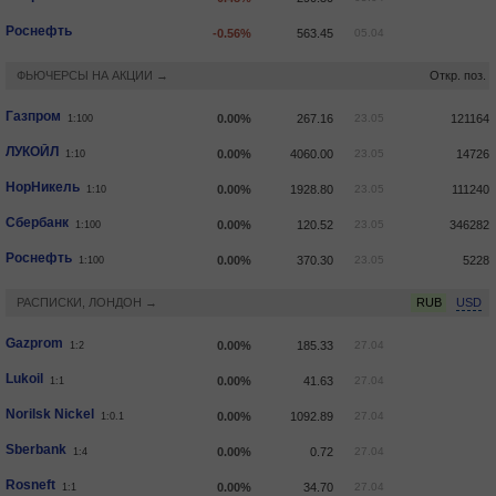
Роснефть
-0.56%
563.45
05.04
ФЬЮЧЕРСЫ НА АКЦИИ →
Откр. поз.
Газпром
0.00%
267.16
23.05
121164
1:100
ЛУКОЙЛ
0.00%
4060.00
23.05
14726
1:10
НорНикель
0.00%
1928.80
23.05
111240
1:10
Сбербанк
0.00%
120.52
23.05
346282
1:100
Роснефть
0.00%
370.30
23.05
5228
1:100
РАСПИСКИ, ЛОНДОН →
RUB
USD
Gazprom
0.00%
185.33
27.04
1:2
Lukoil
0.00%
41.63
27.04
1:1
Norilsk Nickel
0.00%
1092.89
27.04
1:0.1
Sberbank
0.00%
0.72
27.04
1:4
Rosneft
0.00%
34.70
27.04
1:1