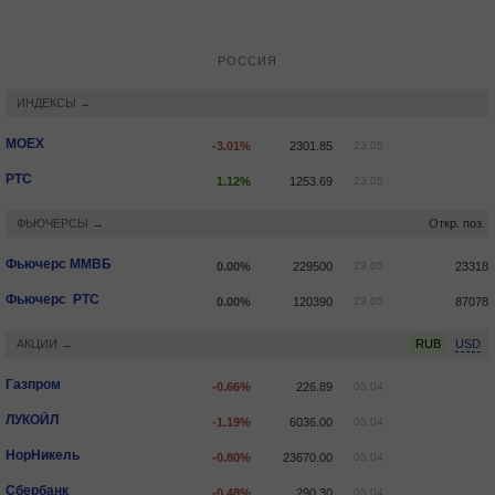
РОССИЯ
ИНДЕКСЫ →
MOEX
-3.01%
2301.85
23.05
РТС
1.12%
1253.69
23.05
ФЬЮЧЕРСЫ →
Откр. поз.
Фьючерс ММВБ
0.00%
229500
23.05
23318
Фьючерс РТС
0.00%
120390
23.05
87078
АКЦИИ →
RUB
USD
Газпром
-0.66%
226.89
05.04
ЛУКОЙЛ
-1.19%
6036.00
05.04
НорНикель
-0.80%
23670.00
05.04
Сбербанк
-0.48%
290.30
05.04