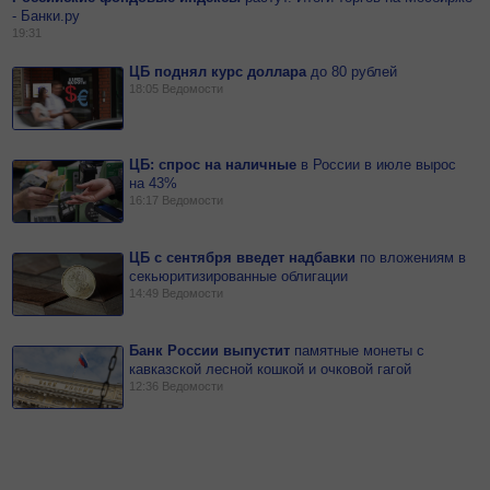
- Банки.ру
19:31
ЦБ поднял курс доллара
до
80
рублей
18:05
Ведомости
ЦБ: спрос на наличные
в
России в июле вырос
на 43%
16:17
Ведомости
ЦБ с сентября введет надбавки
по
вложениям в
секьюритизированные облигации
14:49
Ведомости
Банк России выпустит
памятные монеты с
кавказской лесной кошкой и очковой гагой
12:36
Ведомости