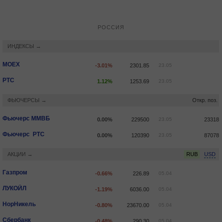
РОССИЯ
ИНДЕКСЫ →
MOEX
-3.01%
2301.85
23.05
РТС
1.12%
1253.69
23.05
ФЬЮЧЕРСЫ →
Откр. поз.
Фьючерс ММВБ
0.00%
229500
23.05
23318
Фьючерс РТС
0.00%
120390
23.05
87078
АКЦИИ →
RUB
USD
Газпром
-0.66%
226.89
05.04
ЛУКОЙЛ
-1.19%
6036.00
05.04
НорНикель
-0.80%
23670.00
05.04
Сбербанк
-0.48%
290.30
05.04