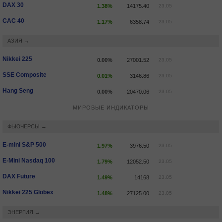
DAX 30
1.38%
14175.40
23.05
CAC 40
1.17%
6358.74
23.05
АЗИЯ →
Nikkei 225
0.00%
27001.52
23.05
SSE Composite
0.01%
3146.86
23.05
Hang Seng
0.00%
20470.06
23.05
МИРОВЫЕ ИНДИКАТОРЫ
ФЬЮЧЕРСЫ →
E-mini S&P 500
1.97%
3976.50
23.05
E-Mini Nasdaq 100
1.79%
12052.50
23.05
DAX Future
1.49%
14168
23.05
Nikkei 225 Globex
1.48%
27125.00
23.05
ЭНЕРГИЯ →