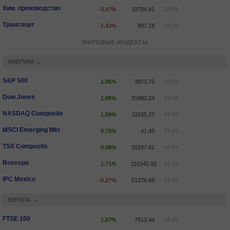
Хим. производство
-3.97%
32756.91
23.05
Транспорт
-1.43%
897.18
23.05
МИРОВЫЕ ИНДЕКСЫ
АМЕРИКА →
S&P 500
1.86%
3973.75
23.05
Dow Jones
1.98%
31880.24
23.05
NASDAQ Composite
1.59%
11535.27
23.05
MSCI Emerging Mkt
0.75%
41.45
23.05
TSX Composite
0.08%
20197.61
20.05
Bovespa
1.71%
110345.82
23.05
IPC Mexico
-0.27%
51376.89
23.05
ЕВРОПА →
FTSE 100
1.67%
7513.44
23.05