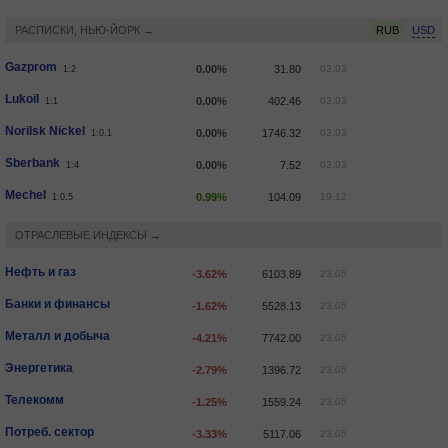
РАСПИСКИ, НЬЮ-ЙОРК →
RUB
USD
Gazprom
0.00%
31.80
03.03
1:2
Lukoil
0.00%
402.46
03.03
1:1
Norilsk Nickel
0.00%
1746.32
03.03
1:0.1
Sberbank
0.00%
7.52
03.03
1:4
Mechel
0.99%
104.09
19.12
1:0.5
ОТРАСЛЕВЫЕ ИНДЕКСЫ →
Нефть и газ
-3.62%
6103.89
23.05
Банки и финансы
-1.62%
5528.13
23.05
Металл и добыча
-4.21%
7742.00
23.05
Энергетика
-2.79%
1396.72
23.05
Телекомм
-1.25%
1559.24
23.05
Потреб. сектор
-3.33%
5117.06
23.05