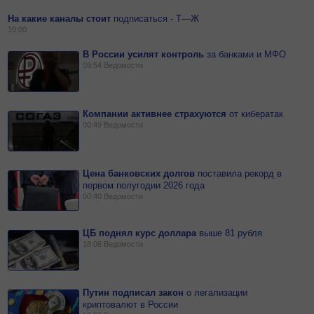
На какие каналы стоит
подписаться - Т—Ж
10:00
В России усилят контроль
за
банками и МФО
09:54
Ведомости
Компании активнее страхуются
от
кибератак
00:49
Ведомости
Цена банковских долгов
поставила рекорд в
первом полугодии 2026 года
00:40
Ведомости
ЦБ поднял курс доллара
выше 81 рубля
18:06
Ведомости
Путин подписал закон
о
легализации
криптовалют в России