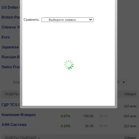
US Dollar Index
-1.06%
102.08
23.05
British Pound
0.78%
1.2584
23.05
Сравнить:
Chinese Yuan
-0.64%
6.6490
23.05
Euro
1.24%
1.0691
23.05
Japanese Yen
0.05%
127.9120
23.05
Russian Ruble
-5.59%
57.8250
23.05
Swiss Franc
-0.81%
0.9658
23.05
ЛИДЕРЫ РОСТА И ПАДЕНИЯ
ЛИДЕРЫ РОСТА →
Оборот
ГДР TCS Group Holding ORD SHS
1.14%
4749.60
05.04
110 млн.
Компания М.видео
0.97%
730.00
05.04
104 млн.
АФК Система
0.15%
35.35
05.04
112 млн.
ЛИДЕРЫ ПАДЕНИЯ →
Оборот