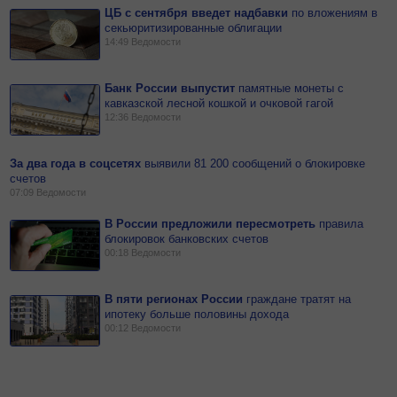
ЦБ с сентября введет надбавки
по
вложениям в
секьюритизированные облигации
14:49
Ведомости
Банк России выпустит
памятные монеты с
кавказской лесной кошкой и очковой гагой
12:36
Ведомости
За два года в соцсетях
выявили 81 200 сообщений о блокировке
счетов
07:09
Ведомости
В России предложили пересмотреть
правила
блокировок банковских счетов
00:18
Ведомости
В пяти регионах России
граждане тратят на
ипотеку больше половины дохода
00:12
Ведомости