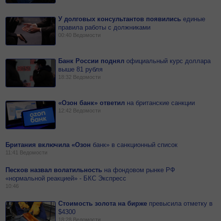
У долговых консультантов появились
единые
правила работы с должниками
00:40
Ведомости
Банк России поднял
официальный курс доллара
выше 81 рубля
18:32
Ведомости
«Озон банк» ответил
на
британские санкции
12:42
Ведомости
Британия включила «Озон
банк» в санкционный список
11:41
Ведомости
Песков назвал волатильность
на
фондовом рынке РФ
«нормальной реакцией» - БКС Экспресс
10:46
Стоимость золота на бирже
превысила отметку в
$4300
18:28
Ведомости