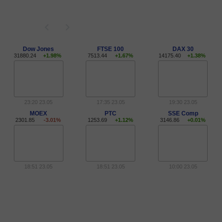
Dow Jones
FTSE 100
DAX 30
31880.24
+1.98%
7513.44
+1.67%
14175.40
+1.38%
23:20 23.05
17:35 23.05
19:30 23.05
MOEX
РТС
SSE Comp
2301.85
-3.01%
1253.69
+1.12%
3146.86
+0.01%
18:51 23.05
18:51 23.05
10:00 23.05