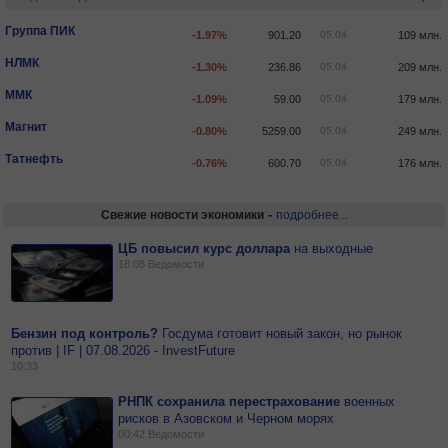
Группа ПИК
-1.97%
901.20
05.04
109 млн.
НЛМК
-1.30%
236.86
05.04
209 млн.
ММК
-1.09%
59.00
05.04
179 млн.
Магнит
-0.80%
5259.00
05.04
249 млн.
Татнефть
-0.76%
600.70
05.04
176 млн.
-
Свежие новости экономики
подробнее...
ЦБ повысил курс доллара
на
выходные
18:08
Ведомости
Бензин под контроль?
Госдума готовит новый закон, но рынок
против | IF | 07.08.2026 - InvestFuture
10:33
РНПК сохранила перестрахование
военных
рисков в Азовском и Черном морях
00:42
Ведомости