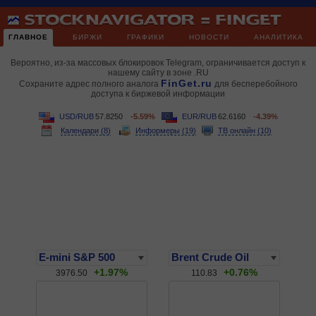
ГЛАВНОЕ
БИРЖИ
ГРАФИКИ
НОВОСТИ
АНАЛИТИКА
Вероятно, из-за массовых блокировок Telegram, ограничивается доступ к
нашему сайту в зоне .RU
FinGet.ru
Сохраните адрес полного аналога
для бесперебойного
доступа к биржевой информации
USD/RUB
57.8250
-5.59%
EUR/RUB
62.6160
-4.39%
Календари (8)
Информеры (19)
ТВ онлайн (10)
+1.97%
+0.76%
3976.50
110.83