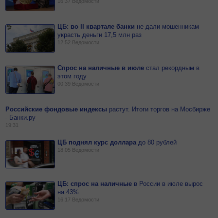
16:37
Ведомости
ЦБ: во II квартале банки
не
дали мошенникам
украсть деньги 17,5 млн раз
12:52
Ведомости
Спрос на наличные в июле
стал рекордным в
этом году
00:39
Ведомости
Российские фондовые индексы
растут. Итоги торгов на Мосбирже
- Банки.ру
19:31
ЦБ поднял курс доллара
до
80
рублей
18:05
Ведомости
ЦБ: спрос на наличные
в
России в июле вырос
на 43%
16:17
Ведомости