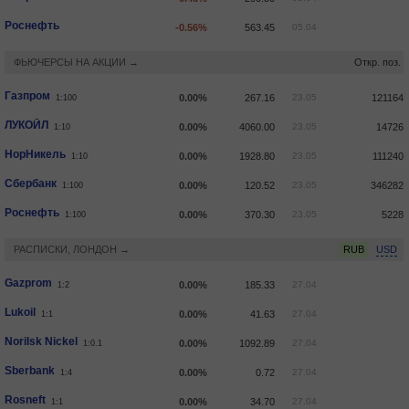
Роснефть
-0.56%
563.45
05.04
ФЬЮЧЕРСЫ НА АКЦИИ →
Откр. поз.
Газпром
0.00%
267.16
23.05
121164
1:100
ЛУКОЙЛ
0.00%
4060.00
23.05
14726
1:10
НорНикель
0.00%
1928.80
23.05
111240
1:10
Сбербанк
0.00%
120.52
23.05
346282
1:100
Роснефть
0.00%
370.30
23.05
5228
1:100
РАСПИСКИ, ЛОНДОН →
RUB
USD
Gazprom
0.00%
185.33
27.04
1:2
Lukoil
0.00%
41.63
27.04
1:1
Norilsk Nickel
0.00%
1092.89
27.04
1:0.1
Sberbank
0.00%
0.72
27.04
1:4
Rosneft
0.00%
34.70
27.04
1:1