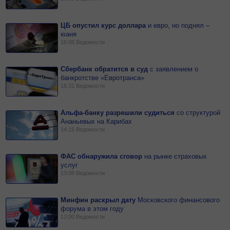
ЦБ опустил курс доллара
и
евро, но поднял –
юаня
18:08
Ведомости
Сбербанк обратится в суд
с
заявлением о
банкротстве «Евротранса»
16:31
Ведомости
Альфа-банку разрешили судиться
со
структурой
Ананьевых на Карибах
14:15
Ведомости
ФАС обнаружила сговор
на
рынке страховых
услуг
13:08
Ведомости
Минфин раскрыл дату
Московского финансового
форума в этом году
13:00
Ведомости