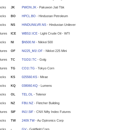
ocks
JK
PWON.JK
- Pakuwon Jati Tbk
ocks
BO
HPCL.BO
- Hindustan Petroleum
ocks
NS
HINDUNILVR.NS
- Hindustan Unilever
tures
ICE
WBS1!.ICE
- Light Crude Oil - WTI
ocks
NI
$N500.NI
- Nikkei 500
tures
OF
NI225_M1!.OF
- Nikkei 225 Mini
tures
TC
TGD1!.TC
- Golg
tures
TG
CO1!.TG
- Tokyo Corn
ocks
KS
025560.KS
- Mirae
ocks
KQ
038060.KQ
- Lumens
ocks
OL
TEL.OL
- Telenor
ocks
NZ
FBU.NZ
- Fletcher Building
tures
SIF
IN1!.SIF
- CNX Nifty Index Futures
ocks
TW
2409.TW
- Au Optronics Corp
ocks
-
GV
- Goldfield Corp