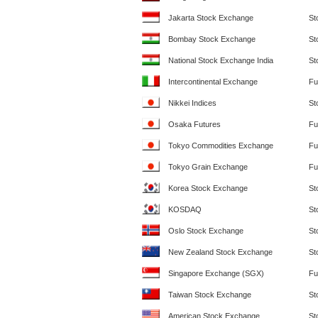
Jakarta Stock Exchange
St
Bombay Stock Exchange
St
National Stock Exchange India
St
Intercontinental Exchange
Fu
Nikkei Indices
St
Osaka Futures
Fu
Tokyo Commodities Exchange
Fu
Tokyo Grain Exchange
Fu
Korea Stock Exchange
St
KOSDAQ
St
Oslo Stock Exchange
St
New Zealand Stock Exchange
St
Singapore Exchange (SGX)
Fu
Taiwan Stock Exchange
St
American Stock Exchange
St