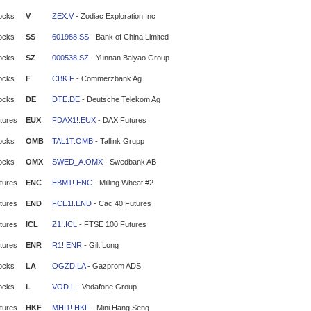
ocks
V
ZEX.V
- Zodiac Exploration Inc
ocks
SS
601988.SS
- Bank of China Limited
ocks
SZ
000538.SZ
- Yunnan Baiyao Group
ocks
F
CBK.F
- Commerzbank Ag
ocks
DE
DTE.DE
- Deutsche Telekom Ag
tures
EUX
FDAX1!.EUX
- DAX Futures
ocks
OMB
TAL1T.OMB
- Tallink Grupp
ocks
OMX
SWED_A.OMX
- Swedbank AB
tures
ENC
EBM1!.ENC
- Milling Wheat #2
tures
END
FCE1!.END
- Cac 40 Futures
tures
ICL
Z1!.ICL
- FTSE 100 Futures
tures
ENR
R1!.ENR
- Gilt Long
ocks
LA
OGZD.LA
- Gazprom ADS
ocks
L
VOD.L
- Vodafone Group
tures
HKF
MHI1!.HKF
- Mini Hang Seng