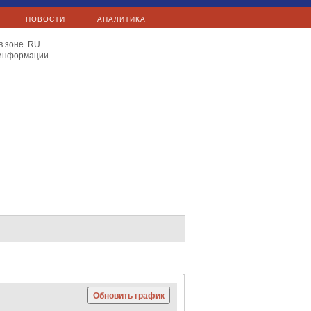
НОВОСТИ
АНАЛИТИКА
в зоне .RU
 информации
E.ON
Exxon Mobil
Total
Сургутнефтегаз
Яндекс
Сургутнефтегаз
Mail.Ru
C 40
Hang Seng
Nikkei 225