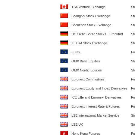
TSX Venture Exchange
St
Shanghai Stock Exchange
St
Shenzhen Stock Exchange
St
Deutsche Borse Stocks - Frankfurt
St
XETRA Stock Exchange
St
Eurex
Fu
OMX Baltic Equities
St
OMX Nordic Equities
St
Euronext Commodities
Fu
Euronext Equity and Index Derivatives
Fu
ICE Liffe and Euronext Derivatives
Fu
Euronext Interest Rate & Futures
Fu
LSE International Market Service
St
LSE UK
St
Hong Kong Futures
Fu