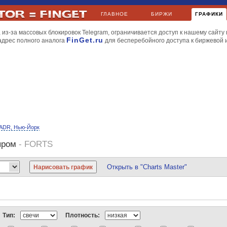
ГЛАВНОЕ
БИРЖИ
ГРАФИКИ
 из-за массовых блокировок Telegram, ограничивается доступ к нашему сайту 
FinGet.ru
адрес полного аналога
для бесперебойного доступа к биржевой
ADR, Нью-Йорк
пром
- FORTS
Открыть в "Charts Master"
йл
МТС
НорНикель
Роснефть
РусГидро
Сбербанк
Уралкалий
Apple
BP
Газпромнефть
Киви
ЛУКойл
Мечел
МТС
НорНикель
РусГидро
Сбербанк
Новатэк
МегаФон
НорНикель
Роснефть
Ростелеком
РусГидро
Северсталь
Тип:
Плотность:
и газ
Dow Jones
Nasdaq
S&P 500
S&P Volatility
AMEX
FTSE 100
DAX
CA