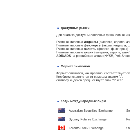
Доступные рынки
Для анализа доступны основные финансовые ин
Главные мировые
индексы
(америка, европа, аз
Главные мировые
фьючерсы
(акции, индексы, 
Главные мировые
валюты
(форекс, фьючерсы)
Главные мировые
акции
(америка, европа, азия/
ADR/ADS
на российские акции (NYSE, Pink Sheet
Формат символов
Формат символов, как правило, соответствует 
Код биржи отделяется от символа знаком ".",
символу индекса предшествует знак "$" и т.п.
Коды международных бирж
Australian Securities Exchange
St
Sydney Futures Exchange
Fu
Toronto Stock Exchange
St