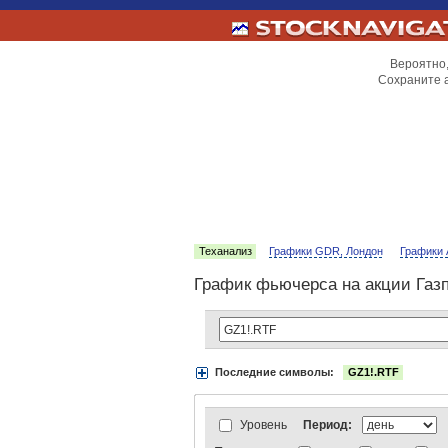
Вероятно,
Сохраните 
Теханализ
Графики GDR, Лондон
Графики 
График фьючерса на акции Газ
Последние символы:
GZ1!.RTF
Акции:
Аэрофлот
ВТБ
Газпром
Луко
АДР Нью-Йорк:
Вымпелком
Газпром
АДР Лондон:
ВТБ
Газпром
ЛУКойл
Уровень
Период:
Индексы:
MOEX
РТС
РТС-2
Нефть 