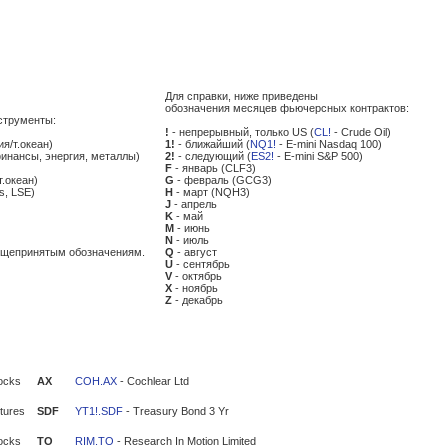
Для справки, ниже приведены
обозначения месяцев фьючерсных контрактов:
струменты:
!
- непрерывный, только US (
CL!
- Crude Oil)
ия/т.океан)
1!
- ближайший (
NQ1!
- E-mini Nasdaq 100)
финансы, энергия, металлы)
2!
- следующий (
ES2!
- E-mini S&P 500)
F
- январь (CLF3)
т.океан)
G
- февраль (GCG3)
s, LSE)
H
- март (NQH3)
J
- апрель
K
- май
M
- июнь
N
- июль
общепринятым обозначениям.
Q
- август
U
- сентябрь
V
- октябрь
X
- ноябрь
Z
- декабрь
ocks
AX
COH.AX
- Cochlear Ltd
tures
SDF
YT1!.SDF
- Treasury Bond 3 Yr
ocks
TO
RIM.TO
- Research In Motion Limited