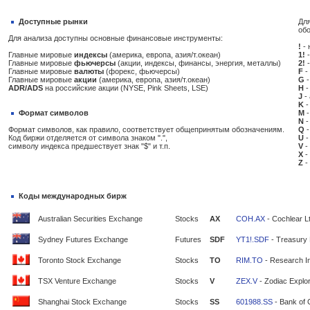
Доступные рынки
Для
об
Для анализа доступны основные финансовые инструменты:
!
- 
Главные мировые
индексы
(америка, европа, азия/т.океан)
1!
-
Главные мировые
фьючерсы
(акции, индексы, финансы, энергия, металлы)
2!
-
Главные мировые
валюты
(форекс, фьючерсы)
F
-
Главные мировые
акции
(америка, европа, азия/т.океан)
G
-
ADR/ADS
на российские акции (NYSE, Pink Sheets, LSE)
H
-
J
-
K
-
Формат символов
M
-
N
-
Формат символов, как правило, соответствует общепринятым обозначениям.
Q
-
Код биржи отделяется от символа знаком ".",
U
-
символу индекса предшествует знак "$" и т.п.
V
-
X
-
Z
-
Коды международных бирж
Australian Securities Exchange
Stocks
AX
COH.AX
- Cochlear L
Sydney Futures Exchange
Futures
SDF
YT1!.SDF
- Treasury 
Toronto Stock Exchange
Stocks
TO
RIM.TO
- Research In
TSX Venture Exchange
Stocks
V
ZEX.V
- Zodiac Explor
Shanghai Stock Exchange
Stocks
SS
601988.SS
- Bank of 