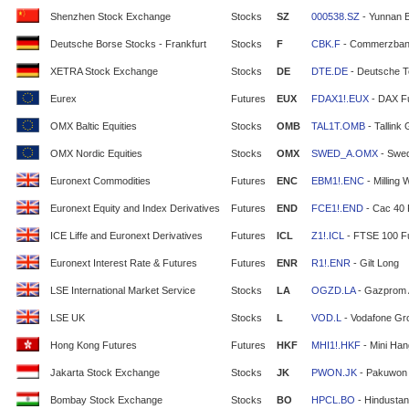
Shenzhen Stock Exchange
Stocks
SZ
000538.SZ
- Yunnan 
Deutsche Borse Stocks - Frankfurt
Stocks
F
CBK.F
- Commerzban
XETRA Stock Exchange
Stocks
DE
DTE.DE
- Deutsche T
Eurex
Futures
EUX
FDAX1!.EUX
- DAX F
OMX Baltic Equities
Stocks
OMB
TAL1T.OMB
- Tallink
OMX Nordic Equities
Stocks
OMX
SWED_A.OMX
- Swe
Euronext Commodities
Futures
ENC
EBM1!.ENC
- Milling 
Euronext Equity and Index Derivatives
Futures
END
FCE1!.END
- Cac 40 
ICE Liffe and Euronext Derivatives
Futures
ICL
Z1!.ICL
- FTSE 100 F
Euronext Interest Rate & Futures
Futures
ENR
R1!.ENR
- Gilt Long
LSE International Market Service
Stocks
LA
OGZD.LA
- Gazprom
LSE UK
Stocks
L
VOD.L
- Vodafone Gr
Hong Kong Futures
Futures
HKF
MHI1!.HKF
- Mini Ha
Jakarta Stock Exchange
Stocks
JK
PWON.JK
- Pakuwon 
Bombay Stock Exchange
Stocks
BO
HPCL.BO
- Hindustan