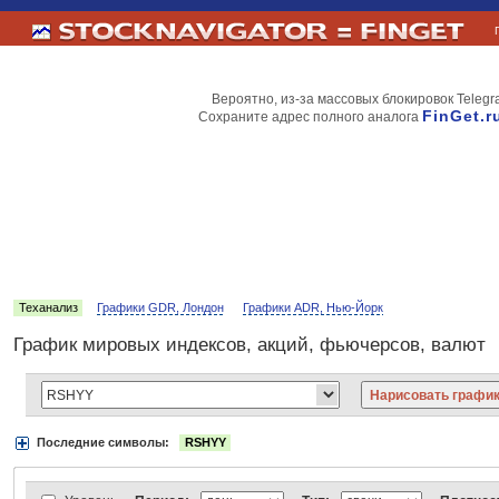
Вероятно, из-за массовых блокировок Telegr
FinGet.r
Сохраните адрес полного аналога
Теханализ
Графики GDR, Лондон
Графики ADR, Нью-Йорк
График мировых индексов, акций, фьючерсов, валют
Последние символы:
RSHYY
Акции:
Аэрофлот
ВТБ
Газпром
Лукойл
МТС
НорНикель
Роснефт
АДР Нью-Йорк:
Вымпелком
Газпром
Газпромнефть
Киви
ЛУКойл
М