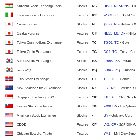
National Stock Exchange India
Stocks
NS
HINDUNILVR.NS
- Hi
Intercontinental Exchange
Futures
ICE
WBS1!.ICE
- Light Cr
Nikkei Indices
Stocks
NI
$N500.NI
- Nikkei 500
Osaka Futures
Futures
OF
NI225_M1!.OF
- Nikke
Tokyo Commodities Exchange
Futures
TC
TGD1!.TC
- Golg
Tokyo Grain Exchange
Futures
TG
CO1!.TG
- Tokyo Cor
Korea Stock Exchange
Stocks
KS
025560.KS
- Mirae
KOSDAQ
Stocks
KQ
038060.KQ
- Lumens
Oslo Stock Exchange
Stocks
OL
TEL.OL
- Telenor
New Zealand Stock Exchange
Stocks
NZ
FBU.NZ
- Fletcher Bui
Singapore Exchange (SGX)
Futures
SIF
IN1!.SIF
- CNX Nifty 
Taiwan Stock Exchange
Stocks
TW
2409.TW
- Au Optron
American Stock Exchange
Stocks
-
GV
- Goldfield Corp
CBOE
Futures
CF
VX1!.CF
- S&P 500 Vola
Chicago Board of Trade
Futures
-
YM1!
- Mini Dow Jone