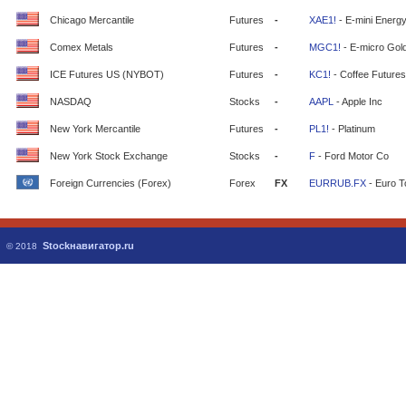
Chicago Mercantile
Futures
-
XAE1!
- E-mini Energ
Comex Metals
Futures
-
MGC1!
- E-micro Gol
ICE Futures US (NYBOT)
Futures
-
KC1!
- Coffee Futures
NASDAQ
Stocks
-
AAPL
- Apple Inc
New York Mercantile
Futures
-
PL1!
- Platinum
New York Stock Exchange
Stocks
-
F
- Ford Motor Co
Foreign Currencies (Forex)
Forex
FX
EURRUB.FX
- Euro T
Stockнавигатор.ru
© 2018