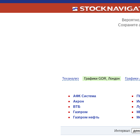
Вероятно,
Сохраните 
Теханализ
Графики GDR, Лондон
Графики 
АФК Система
Г
Акрон
И
ВТБ
Л
Газпром
М
Газпром нефть
М
Интервал: