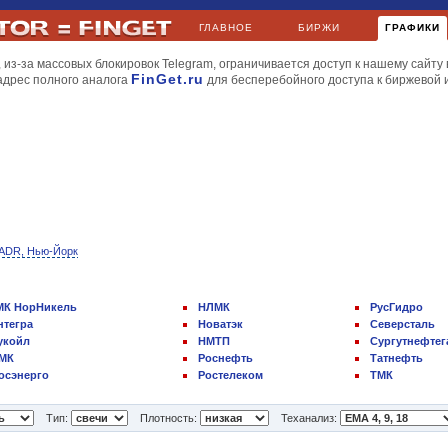
ГЛАВНОЕ
БИРЖИ
ГРАФИКИ
 из-за массовых блокировок Telegram, ограничивается доступ к нашему сайту 
FinGet.ru
адрес полного аналога
для бесперебойного доступа к биржевой
ADR, Нью-Йорк
МК НорНикель
НЛМК
РусГидро
нтегра
Новатэк
Северсталь
укойл
НМТП
Сургутнефтег
МК
Роснефть
Татнефть
осэнерго
Ростелеком
ТМК
Тип:
Плотность:
Теханализ: