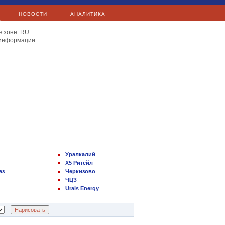
НОВОСТИ
АНАЛИТИКА
в зоне .RU
 информации
Уралкалий
X5 Ритейл
аз
Черкизово
ЧЦЗ
Urals Energy
Нарисовать