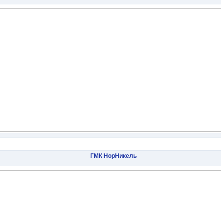
ГМК НорНикель