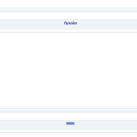
Лукойл
ММК