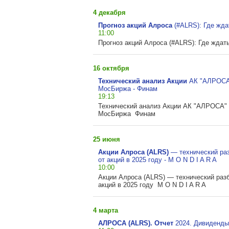
4 декабря
Прогноз акций Алроса
(#ALRS): Где ждат
11:00
Прогноз акций Алроса (#ALRS): Где ждать
16 октября
Технический анализ Акции
АК
"АЛРОСА"
МосБиржа - Финам
19:13
Технический анализ Акции АК "АЛРОСА" 
МосБиржа Финам
25 июня
Акции Алроса (ALRS)
—
технический ра
от акций в 2025 году - M O N D I A R A
10:00
Акции Алроса (ALRS) — технический раз
акций в 2025 году M O N D I A R A
4 марта
АЛРОСА (ALRS). Отчет
2024. Дивиденды.