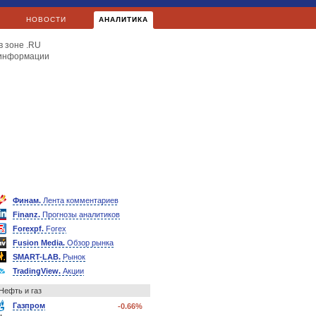
НОВОСТИ
АНАЛИТИКА
в зоне .RU
 информации
Финам.
Лента комментариев
Finanz.
Прогнозы аналитиков
Forexpf.
Forex
Fusion Media.
Обзор рынка
SMART-LAB.
Рынок
TradingView.
Акции
Нефть и газ
Газпром
-0.66%