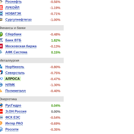
Роснефть
-0.56%
ЛУКОЙЛ
-1.19%
НОВАТЭК
-0.71%
Сургутнефтегаз
-1.00%
Финансы и банки
Сбербанк
-0.48%
Банк ВТБ
1.82%
Московская биржа
-0.13%
АФК Система
0.15%
Металлургия
НорНикель
-0.80%
Северсталь
-0.75%
АЛРОСА
-0.47%
НЛМК
-1.30%
Полиметалл
-0.40%
Энергетика
РусГидро
0.04%
Э.ОН Россия
0.00%
ФСК ЕЭС
-0.54%
Интер РАО
-0.69%
Россети
-0.35%