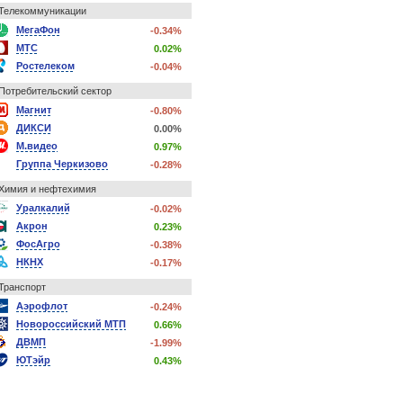
Телекоммуникации
МегаФон
-0.34%
МТС
0.02%
Ростелеком
-0.04%
Потребительский сектор
Магнит
-0.80%
ДИКСИ
0.00%
М.видео
0.97%
Группа Черкизово
-0.28%
Химия и нефтехимия
Уралкалий
-0.02%
Акрон
0.23%
ФосАгро
-0.38%
НКНХ
-0.17%
Транспорт
Аэрофлот
-0.24%
Новороссийский МТП
0.66%
ДВМП
-1.99%
ЮТэйр
0.43%