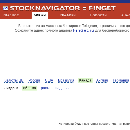
ГЛАВНОЕ
БИРЖИ
ГРАФИКИ
НОВОСТИ
АНА
Вероятно, из-за массовых блокировок Telegram, ограничивается до
FinGet.ru
Сохраните адрес полного аналога
для бесперебойного
Валюты ЦБ
Россия
США
Бразилия
Канада
Англия
Германия
объема
роста
падения
Лидеры:
Котировки будут доступны после открытия рын