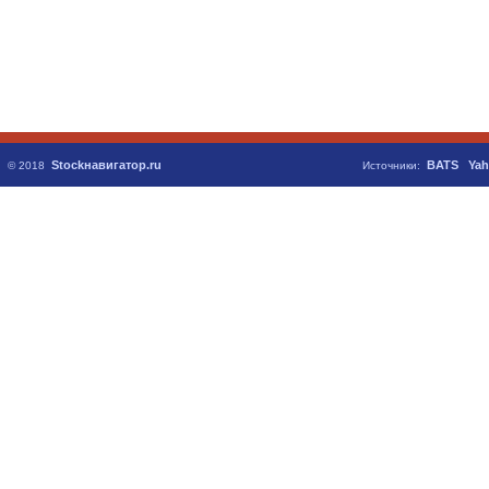
Stockнавигатор.ru
BATS
Yah
© 2018
Источники: