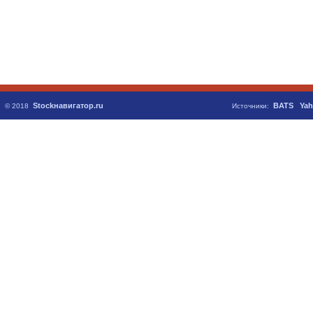
Stockнавигатор.ru
BATS
Yah
© 2018
Источники: