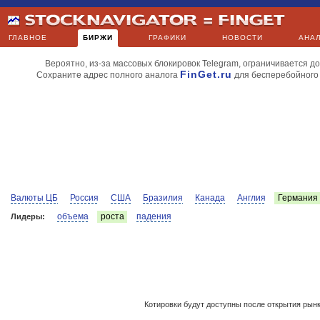
ГЛАВНОЕ
БИРЖИ
ГРАФИКИ
НОВОСТИ
АНА
Вероятно, из-за массовых блокировок Telegram, ограничивается до
FinGet.ru
Сохраните адрес полного аналога
для бесперебойного
Валюты ЦБ
Россия
США
Бразилия
Канада
Англия
Германия
объема
роста
падения
Лидеры:
Котировки будут доступны после открытия рын