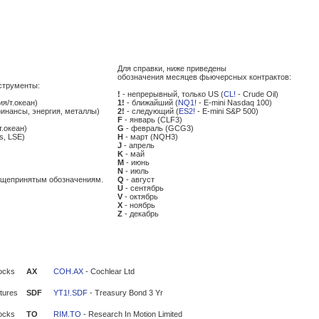
Для справки, ниже приведены
обозначения месяцев фьючерсных контрактов:
струменты:
!
- непрерывный, только US (
CL!
- Crude Oil)
ия/т.океан)
1!
- ближайший (
NQ1!
- E-mini Nasdaq 100)
финансы, энергия, металлы)
2!
- следующий (
ES2!
- E-mini S&P 500)
F
- январь (CLF3)
т.океан)
G
- февраль (GCG3)
s, LSE)
H
- март (NQH3)
J
- апрель
K
- май
M
- июнь
N
- июль
общепринятым обозначениям.
Q
- август
U
- сентябрь
V
- октябрь
X
- ноябрь
Z
- декабрь
ocks
AX
COH.AX
- Cochlear Ltd
tures
SDF
YT1!.SDF
- Treasury Bond 3 Yr
ocks
TO
RIM.TO
- Research In Motion Limited