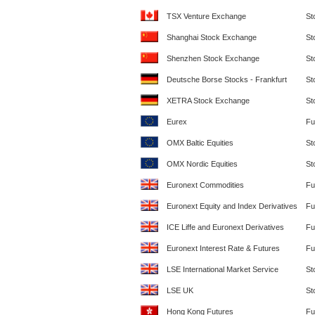
TSX Venture Exchange
St
Shanghai Stock Exchange
St
Shenzhen Stock Exchange
St
Deutsche Borse Stocks - Frankfurt
St
XETRA Stock Exchange
St
Eurex
Fu
OMX Baltic Equities
St
OMX Nordic Equities
St
Euronext Commodities
Fu
Euronext Equity and Index Derivatives
Fu
ICE Liffe and Euronext Derivatives
Fu
Euronext Interest Rate & Futures
Fu
LSE International Market Service
St
LSE UK
St
Hong Kong Futures
Fu