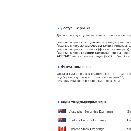
Доступные рынки
Для анализа доступны основные финансовые ин
Главные мировые
индексы
(америка, европа, аз
Главные мировые
фьючерсы
(акции, индексы, 
Главные мировые
валюты
(форекс, фьючерсы)
Главные мировые
акции
(америка, европа, азия/
ADR/ADS
на российские акции (NYSE, Pink Sheet
Формат символов
Формат символов, как правило, соответствует 
Код биржи отделяется от символа знаком ".",
символу индекса предшествует знак "$" и т.п.
Коды международных бирж
Australian Securities Exchange
St
Sydney Futures Exchange
Fu
Toronto Stock Exchange
St