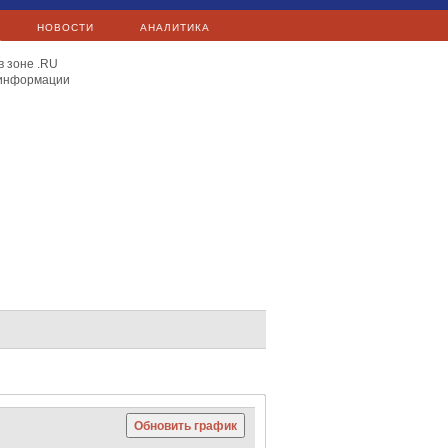
НОВОСТИ
АНАЛИТИКА
в зоне .RU
 информации
E.ON
Exxon Mobil
Total
Сургутнефтегаз
Яндекс
Сургутнефтегаз
Mail.Ru
C 40
Hang Seng
Nikkei 225