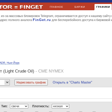
ГЛАВНОЕ
БИРЖИ
ГРАФИКИ
 из-за массовых блокировок Telegram, ограничивается доступ к нашему сайту 
FinGet.ru
адрес полного аналога
для бесперебойного доступа к биржевой
ADR, Нью-Йорк
(Light Crude Oil)
- CME NYMEX
Открыть в "Charts Master"
йл
МТС
НорНикель
Роснефть
РусГидро
Сбербанк
Уралкалий
Apple
BP
Газпромнефть
Киви
ЛУКойл
Мечел
МТС
НорНикель
РусГидро
Сбербанк
Новатэк
МегаФон
НорНикель
Роснефть
Ростелеком
РусГидро
Северсталь
Тип:
Плотность:
и газ
Dow Jones
Nasdaq
S&P 500
S&P Volatility
AMEX
FTSE 100
DAX
CA