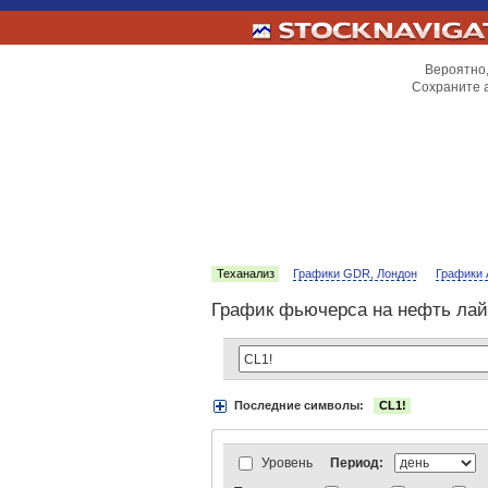
Вероятно,
Сохраните 
Теханализ
Графики GDR, Лондон
Графики 
График фьючерса на нефть лайт 
Последние символы:
CL1!
Акции:
Аэрофлот
ВТБ
Газпром
Луко
АДР Нью-Йорк:
Вымпелком
Газпром
АДР Лондон:
ВТБ
Газпром
ЛУКойл
Уровень
Период:
Индексы:
MOEX
РТС
РТС-2
Нефть 