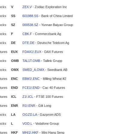
ocks
V
ZEX.V
- Zodiac Exploration Inc
ocks
SS
601988.SS
- Bank of China Limited
ocks
SZ
000538.SZ
- Yunnan Baiyao Group
ocks
F
CBK.F
- Commerzbank Ag
ocks
DE
DTE.DE
- Deutsche Telekom Ag
tures
EUX
FDAX1!.EUX
- DAX Futures
ocks
OMB
TAL1T.OMB
- Tallink Grupp
ocks
OMX
SWED_A.OMX
- Swedbank AB
tures
ENC
EBM1!.ENC
- Milling Wheat #2
tures
END
FCE1!.END
- Cac 40 Futures
tures
ICL
Z1!.ICL
- FTSE 100 Futures
tures
ENR
R1!.ENR
- Gilt Long
ocks
LA
OGZD.LA
- Gazprom ADS
ocks
L
VOD.L
- Vodafone Group
tures
HKF
MHI1!.HKF
- Mini Hang Seng