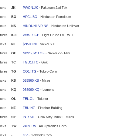
ocks
JK
PWON.JK
- Pakuwon Jati Tbk
ocks
BO
HPCL.BO
- Hindustan Petroleum
ocks
NS
HINDUNILVR.NS
- Hindustan Unilever
tures
ICE
WBS1!.ICE
- Light Crude Oil - WTI
ocks
NI
$N500.NI
- Nikkei 500
tures
OF
NI225_M1!.OF
- Nikkei 225 Mini
tures
TC
TGD1!.TC
- Golg
tures
TG
CO1!.TG
- Tokyo Corn
ocks
KS
025560.KS
- Mirae
ocks
KQ
038060.KQ
- Lumens
ocks
OL
TEL.OL
- Telenor
ocks
NZ
FBU.NZ
- Fletcher Building
tures
SIF
IN1!.SIF
- CNX Nifty Index Futures
ocks
TW
2409.TW
- Au Optronics Corp
ocks
-
GV
- Goldfield Corp