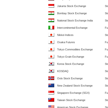
Jakarta Stock Exchange
St
Bombay Stock Exchange
St
National Stock Exchange India
St
Intercontinental Exchange
Fu
Nikkei Indices
St
Osaka Futures
Fu
Tokyo Commodities Exchange
Fu
Tokyo Grain Exchange
Fu
Korea Stock Exchange
St
KOSDAQ
St
Oslo Stock Exchange
St
New Zealand Stock Exchange
St
Singapore Exchange (SGX)
Fu
Taiwan Stock Exchange
St
American Stock Exchange
St