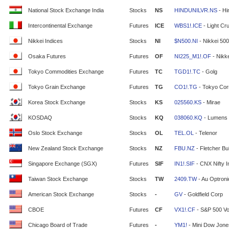
National Stock Exchange India
Stocks
NS
HINDUNILVR.NS
- Hi
Intercontinental Exchange
Futures
ICE
WBS1!.ICE
- Light Cr
Nikkei Indices
Stocks
NI
$N500.NI
- Nikkei 500
Osaka Futures
Futures
OF
NI225_M1!.OF
- Nikke
Tokyo Commodities Exchange
Futures
TC
TGD1!.TC
- Golg
Tokyo Grain Exchange
Futures
TG
CO1!.TG
- Tokyo Cor
Korea Stock Exchange
Stocks
KS
025560.KS
- Mirae
KOSDAQ
Stocks
KQ
038060.KQ
- Lumens
Oslo Stock Exchange
Stocks
OL
TEL.OL
- Telenor
New Zealand Stock Exchange
Stocks
NZ
FBU.NZ
- Fletcher Bui
Singapore Exchange (SGX)
Futures
SIF
IN1!.SIF
- CNX Nifty 
Taiwan Stock Exchange
Stocks
TW
2409.TW
- Au Optron
American Stock Exchange
Stocks
-
GV
- Goldfield Corp
CBOE
Futures
CF
VX1!.CF
- S&P 500 Vola
Chicago Board of Trade
Futures
-
YM1!
- Mini Dow Jone