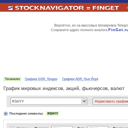
Вероятно, из-за массовых блокировок Telegr
FinGet.r
Сохраните адрес полного аналога
Теханализ
Графики GDR, Лондон
Графики ADR, Нью-Йорк
График мировых индексов, акций, фьючерсов, валют
Последние символы:
RSHYY
Акции:
Аэрофлот
ВТБ
Газпром
Лукойл
МТС
НорНикель
Роснефт
АДР Нью-Йорк:
Вымпелком
Газпром
Газпромнефть
Киви
ЛУКойл
М