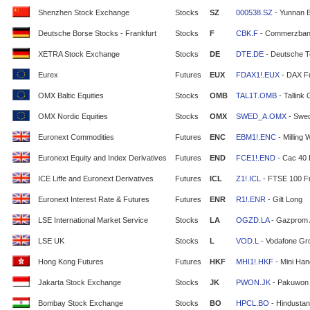
Shenzhen Stock Exchange
Stocks
SZ
000538.SZ
- Yunnan 
Deutsche Borse Stocks - Frankfurt
Stocks
F
CBK.F
- Commerzban
XETRA Stock Exchange
Stocks
DE
DTE.DE
- Deutsche T
Eurex
Futures
EUX
FDAX1!.EUX
- DAX F
OMX Baltic Equities
Stocks
OMB
TAL1T.OMB
- Tallink
OMX Nordic Equities
Stocks
OMX
SWED_A.OMX
- Swe
Euronext Commodities
Futures
ENC
EBM1!.ENC
- Milling 
Euronext Equity and Index Derivatives
Futures
END
FCE1!.END
- Cac 40 
ICE Liffe and Euronext Derivatives
Futures
ICL
Z1!.ICL
- FTSE 100 F
Euronext Interest Rate & Futures
Futures
ENR
R1!.ENR
- Gilt Long
LSE International Market Service
Stocks
LA
OGZD.LA
- Gazprom
LSE UK
Stocks
L
VOD.L
- Vodafone Gr
Hong Kong Futures
Futures
HKF
MHI1!.HKF
- Mini Ha
Jakarta Stock Exchange
Stocks
JK
PWON.JK
- Pakuwon 
Bombay Stock Exchange
Stocks
BO
HPCL.BO
- Hindustan