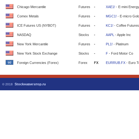
Chicago Mercantile
Futures
-
XAE1!
- E-mini Energ
Comex Metals
Futures
-
MGC1!
- E-micro Gol
ICE Futures US (NYBOT)
Futures
-
KC1!
- Coffee Futures
NASDAQ
Stocks
-
AAPL
- Apple Inc
New York Mercantile
Futures
-
PL1!
- Platinum
New York Stock Exchange
Stocks
-
F
- Ford Motor Co
Foreign Currencies (Forex)
Forex
FX
EURRUB.FX
- Euro T
Stockнавигатор.ru
© 2018