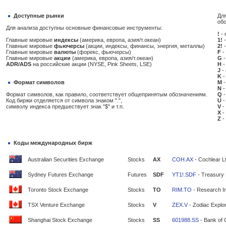
Доступные рынки
Для
об
Для анализа доступны основные финансовые инструменты:
!
- 
Главные мировые
индексы
(америка, европа, азия/т.океан)
1!
-
Главные мировые
фьючерсы
(акции, индексы, финансы, энергия, металлы)
2!
-
Главные мировые
валюты
(форекс, фьючерсы)
F
-
Главные мировые
акции
(америка, европа, азия/т.океан)
G
-
ADR/ADS
на российские акции (NYSE, Pink Sheets, LSE)
H
-
J
-
K
-
Формат символов
M
-
N
-
Формат символов, как правило, соответствует общепринятым обозначениям.
Q
-
Код биржи отделяется от символа знаком ".",
U
-
символу индекса предшествует знак "$" и т.п.
V
-
X
-
Z
-
Коды международных бирж
Australian Securities Exchange
Stocks
AX
COH.AX
- Cochlear L
Sydney Futures Exchange
Futures
SDF
YT1!.SDF
- Treasury 
Toronto Stock Exchange
Stocks
TO
RIM.TO
- Research In
TSX Venture Exchange
Stocks
V
ZEX.V
- Zodiac Explor
Shanghai Stock Exchange
Stocks
SS
601988.SS
- Bank of 