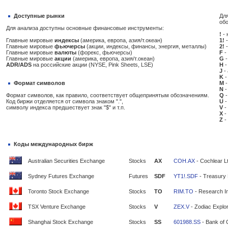
Доступные рынки
Для
об
Для анализа доступны основные финансовые инструменты:
!
- 
Главные мировые
индексы
(америка, европа, азия/т.океан)
1!
-
Главные мировые
фьючерсы
(акции, индексы, финансы, энергия, металлы)
2!
-
Главные мировые
валюты
(форекс, фьючерсы)
F
-
Главные мировые
акции
(америка, европа, азия/т.океан)
G
-
ADR/ADS
на российские акции (NYSE, Pink Sheets, LSE)
H
-
J
-
K
-
Формат символов
M
-
N
-
Формат символов, как правило, соответствует общепринятым обозначениям.
Q
-
Код биржи отделяется от символа знаком ".",
U
-
символу индекса предшествует знак "$" и т.п.
V
-
X
-
Z
-
Коды международных бирж
Australian Securities Exchange
Stocks
AX
COH.AX
- Cochlear L
Sydney Futures Exchange
Futures
SDF
YT1!.SDF
- Treasury 
Toronto Stock Exchange
Stocks
TO
RIM.TO
- Research In
TSX Venture Exchange
Stocks
V
ZEX.V
- Zodiac Explor
Shanghai Stock Exchange
Stocks
SS
601988.SS
- Bank of 