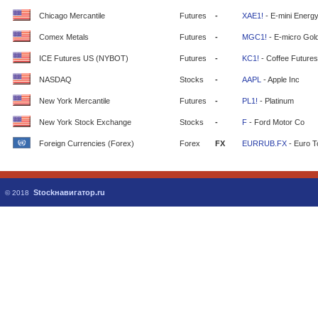
Chicago Mercantile
Futures
-
XAE1!
- E-mini Energ
Comex Metals
Futures
-
MGC1!
- E-micro Gol
ICE Futures US (NYBOT)
Futures
-
KC1!
- Coffee Futures
NASDAQ
Stocks
-
AAPL
- Apple Inc
New York Mercantile
Futures
-
PL1!
- Platinum
New York Stock Exchange
Stocks
-
F
- Ford Motor Co
Foreign Currencies (Forex)
Forex
FX
EURRUB.FX
- Euro T
Stockнавигатор.ru
© 2018