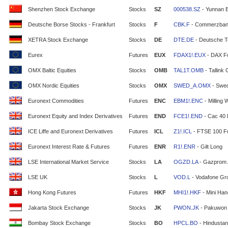
Shenzhen Stock Exchange
Stocks
SZ
000538.SZ
- Yunnan 
Deutsche Borse Stocks - Frankfurt
Stocks
F
CBK.F
- Commerzban
XETRA Stock Exchange
Stocks
DE
DTE.DE
- Deutsche T
Eurex
Futures
EUX
FDAX1!.EUX
- DAX F
OMX Baltic Equities
Stocks
OMB
TAL1T.OMB
- Tallink
OMX Nordic Equities
Stocks
OMX
SWED_A.OMX
- Swe
Euronext Commodities
Futures
ENC
EBM1!.ENC
- Milling 
Euronext Equity and Index Derivatives
Futures
END
FCE1!.END
- Cac 40 
ICE Liffe and Euronext Derivatives
Futures
ICL
Z1!.ICL
- FTSE 100 F
Euronext Interest Rate & Futures
Futures
ENR
R1!.ENR
- Gilt Long
LSE International Market Service
Stocks
LA
OGZD.LA
- Gazprom
LSE UK
Stocks
L
VOD.L
- Vodafone Gr
Hong Kong Futures
Futures
HKF
MHI1!.HKF
- Mini Ha
Jakarta Stock Exchange
Stocks
JK
PWON.JK
- Pakuwon 
Bombay Stock Exchange
Stocks
BO
HPCL.BO
- Hindustan