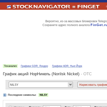
Вероятно, из-за массовых блокировок Telegr
FinGet.r
Сохраните адрес полного аналога
Теханализ
Графики GDR, Лондон
Графики ADR, Нью-Йорк
График акций НорНикель (Norilsk Nickel)
- OTC
Последние символы:
NILSY
Акции:
Аэрофлот
ВТБ
Газпром
Лукойл
МТС
НорНикель
Роснефт
АДР Нью-Йорк:
Вымпелком
Газпром
Газпромнефть
Киви
ЛУКойл
М