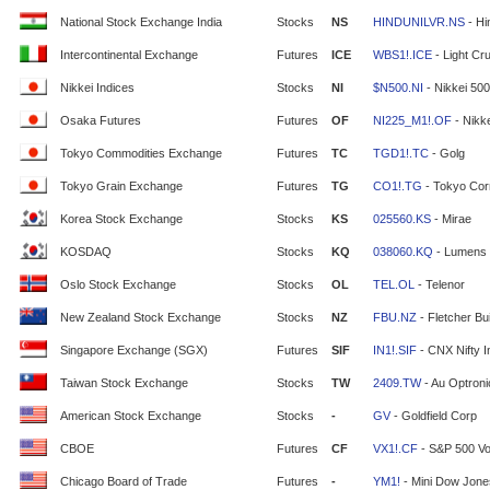
National Stock Exchange India
Stocks
NS
HINDUNILVR.NS
- Hi
Intercontinental Exchange
Futures
ICE
WBS1!.ICE
- Light Cr
Nikkei Indices
Stocks
NI
$N500.NI
- Nikkei 500
Osaka Futures
Futures
OF
NI225_M1!.OF
- Nikke
Tokyo Commodities Exchange
Futures
TC
TGD1!.TC
- Golg
Tokyo Grain Exchange
Futures
TG
CO1!.TG
- Tokyo Cor
Korea Stock Exchange
Stocks
KS
025560.KS
- Mirae
KOSDAQ
Stocks
KQ
038060.KQ
- Lumens
Oslo Stock Exchange
Stocks
OL
TEL.OL
- Telenor
New Zealand Stock Exchange
Stocks
NZ
FBU.NZ
- Fletcher Bui
Singapore Exchange (SGX)
Futures
SIF
IN1!.SIF
- CNX Nifty 
Taiwan Stock Exchange
Stocks
TW
2409.TW
- Au Optron
American Stock Exchange
Stocks
-
GV
- Goldfield Corp
CBOE
Futures
CF
VX1!.CF
- S&P 500 Vola
Chicago Board of Trade
Futures
-
YM1!
- Mini Dow Jone