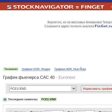
Вероятно, из-за массовых блокировок Telegr
FinGet.r
Сохраните адрес полного аналога
Теханализ
Графики GDR, Лондон
Графики ADR, Нью-Йорк
График фьючерса CAC 40
- Euronext
Последние символы:
FCE1!.END
Акции:
Аэрофлот
ВТБ
Газпром
Лукойл
МТС
НорНикель
Роснефт
АДР Нью-Йорк:
Вымпелком
Газпром
Газпромнефть
Киви
ЛУКойл
М