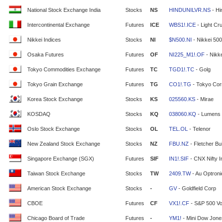
National Stock Exchange India
Stocks
NS
HINDUNILVR.NS
- Hi
Intercontinental Exchange
Futures
ICE
WBS1!.ICE
- Light Cr
Nikkei Indices
Stocks
NI
$N500.NI
- Nikkei 500
Osaka Futures
Futures
OF
NI225_M1!.OF
- Nikke
Tokyo Commodities Exchange
Futures
TC
TGD1!.TC
- Golg
Tokyo Grain Exchange
Futures
TG
CO1!.TG
- Tokyo Cor
Korea Stock Exchange
Stocks
KS
025560.KS
- Mirae
KOSDAQ
Stocks
KQ
038060.KQ
- Lumens
Oslo Stock Exchange
Stocks
OL
TEL.OL
- Telenor
New Zealand Stock Exchange
Stocks
NZ
FBU.NZ
- Fletcher Bui
Singapore Exchange (SGX)
Futures
SIF
IN1!.SIF
- CNX Nifty 
Taiwan Stock Exchange
Stocks
TW
2409.TW
- Au Optron
American Stock Exchange
Stocks
-
GV
- Goldfield Corp
CBOE
Futures
CF
VX1!.CF
- S&P 500 Vola
Chicago Board of Trade
Futures
-
YM1!
- Mini Dow Jone