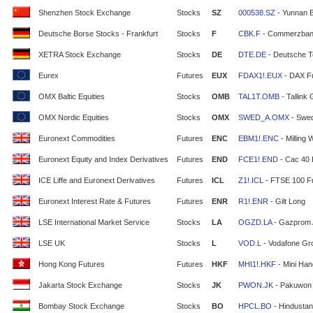
Shenzhen Stock Exchange
Stocks
SZ
000538.SZ
- Yunnan 
Deutsche Borse Stocks - Frankfurt
Stocks
F
CBK.F
- Commerzban
XETRA Stock Exchange
Stocks
DE
DTE.DE
- Deutsche T
Eurex
Futures
EUX
FDAX1!.EUX
- DAX F
OMX Baltic Equities
Stocks
OMB
TAL1T.OMB
- Tallink
OMX Nordic Equities
Stocks
OMX
SWED_A.OMX
- Swe
Euronext Commodities
Futures
ENC
EBM1!.ENC
- Milling 
Euronext Equity and Index Derivatives
Futures
END
FCE1!.END
- Cac 40 
ICE Liffe and Euronext Derivatives
Futures
ICL
Z1!.ICL
- FTSE 100 F
Euronext Interest Rate & Futures
Futures
ENR
R1!.ENR
- Gilt Long
LSE International Market Service
Stocks
LA
OGZD.LA
- Gazprom
LSE UK
Stocks
L
VOD.L
- Vodafone Gr
Hong Kong Futures
Futures
HKF
MHI1!.HKF
- Mini Ha
Jakarta Stock Exchange
Stocks
JK
PWON.JK
- Pakuwon 
Bombay Stock Exchange
Stocks
BO
HPCL.BO
- Hindustan