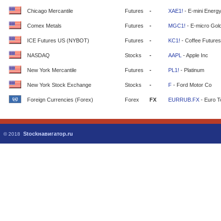
Chicago Mercantile
Futures
-
XAE1!
- E-mini Energ
Comex Metals
Futures
-
MGC1!
- E-micro Gol
ICE Futures US (NYBOT)
Futures
-
KC1!
- Coffee Futures
NASDAQ
Stocks
-
AAPL
- Apple Inc
New York Mercantile
Futures
-
PL1!
- Platinum
New York Stock Exchange
Stocks
-
F
- Ford Motor Co
Foreign Currencies (Forex)
Forex
FX
EURRUB.FX
- Euro T
Stockнавигатор.ru
© 2018