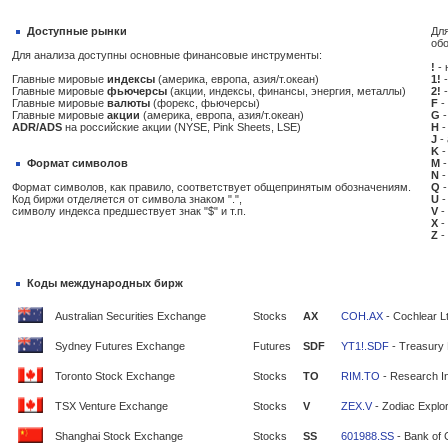
Доступные рынки
Для
об
Для анализа доступны основные финансовые инструменты:
!
- 
Главные мировые
индексы
(америка, европа, азия/т.океан)
1!
-
Главные мировые
фьючерсы
(акции, индексы, финансы, энергия, металлы)
2!
-
Главные мировые
валюты
(форекс, фьючерсы)
F
-
Главные мировые
акции
(америка, европа, азия/т.океан)
G
-
ADR/ADS
на российские акции (NYSE, Pink Sheets, LSE)
H
-
J
-
K
-
Формат символов
M
-
N
-
Формат символов, как правило, соответствует общепринятым обозначениям.
Q
-
Код биржи отделяется от символа знаком ".",
U
-
символу индекса предшествует знак "$" и т.п.
V
-
X
-
Z
-
Коды международных бирж
Australian Securities Exchange
Stocks
AX
COH.AX
- Cochlear L
Sydney Futures Exchange
Futures
SDF
YT1!.SDF
- Treasury 
Toronto Stock Exchange
Stocks
TO
RIM.TO
- Research In
TSX Venture Exchange
Stocks
V
ZEX.V
- Zodiac Explor
Shanghai Stock Exchange
Stocks
SS
601988.SS
- Bank of 