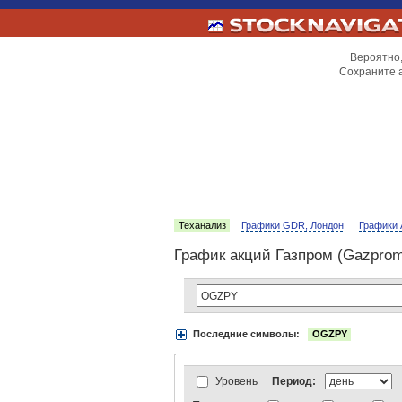
Вероятно,
Сохраните 
Теханализ
Графики GDR, Лондон
Графики 
График акций Газпром (Gazpro
Последние символы:
OGZPY
Акции:
Аэрофлот
ВТБ
Газпром
Луко
АДР Нью-Йорк:
Вымпелком
Газпром
АДР Лондон:
ВТБ
Газпром
ЛУКойл
Уровень
Период:
Индексы:
MOEX
РТС
РТС-2
Нефть 