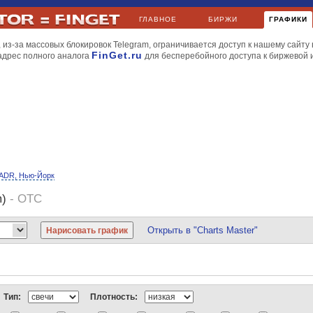
ГЛАВНОЕ
БИРЖИ
ГРАФИКИ
 из-за массовых блокировок Telegram, ограничивается доступ к нашему сайту 
FinGet.ru
адрес полного аналога
для бесперебойного доступа к биржевой
ADR, Нью-Йорк
m)
- OTC
Открыть в "Charts Master"
йл
МТС
НорНикель
Роснефть
РусГидро
Сбербанк
Уралкалий
Apple
BP
Газпромнефть
Киви
ЛУКойл
Мечел
МТС
НорНикель
РусГидро
Сбербанк
Новатэк
МегаФон
НорНикель
Роснефть
Ростелеком
РусГидро
Северсталь
Тип:
Плотность:
и газ
Dow Jones
Nasdaq
S&P 500
S&P Volatility
AMEX
FTSE 100
DAX
CA