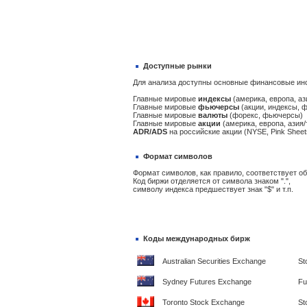
Доступные рынки
Для анализа доступны основные финансовые ин
Главные мировые
индексы
(америка, европа, аз
Главные мировые
фьючерсы
(акции, индексы, 
Главные мировые
валюты
(форекс, фьючерсы)
Главные мировые
акции
(америка, европа, азия/
ADR/ADS
на российские акции (NYSE, Pink Sheet
Формат символов
Формат символов, как правило, соответствует 
Код биржи отделяется от символа знаком ".",
символу индекса предшествует знак "$" и т.п.
Коды международных бирж
Australian Securities Exchange
St
Sydney Futures Exchange
Fu
Toronto Stock Exchange
St