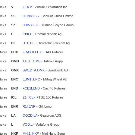
ocks
V
ZEX.V
- Zodiac Exploration Inc
ocks
SS
601988.SS
- Bank of China Limited
ocks
SZ
000538.SZ
- Yunnan Baiyao Group
ocks
F
CBK.F
- Commerzbank Ag
ocks
DE
DTE.DE
- Deutsche Telekom Ag
tures
EUX
FDAX1!.EUX
- DAX Futures
ocks
OMB
TAL1T.OMB
- Tallink Grupp
ocks
OMX
SWED_A.OMX
- Swedbank AB
tures
ENC
EBM1!.ENC
- Milling Wheat #2
tures
END
FCE1!.END
- Cac 40 Futures
tures
ICL
Z1!.ICL
- FTSE 100 Futures
tures
ENR
R1!.ENR
- Gilt Long
ocks
LA
OGZD.LA
- Gazprom ADS
ocks
L
VOD.L
- Vodafone Group
tures
HKF
MHI1!.HKF
- Mini Hang Seng