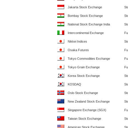
Jakarta Stock Exchange
St
Bombay Stock Exchange
St
National Stock Exchange India
St
Intercontinental Exchange
Fu
Nikkei Indices
St
Osaka Futures
Fu
Tokyo Commodities Exchange
Fu
Tokyo Grain Exchange
Fu
Korea Stock Exchange
St
KOSDAQ
St
Oslo Stock Exchange
St
New Zealand Stock Exchange
St
Singapore Exchange (SGX)
Fu
Taiwan Stock Exchange
St
American Stock Exchange
St