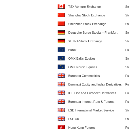
TSX Venture Exchange
St
Shanghai Stock Exchange
St
Shenzhen Stock Exchange
St
Deutsche Borse Stocks - Frankfurt
St
XETRA Stock Exchange
St
Eurex
Fu
OMX Baltic Equities
St
OMX Nordic Equities
St
Euronext Commodities
Fu
Euronext Equity and Index Derivatives
Fu
ICE Liffe and Euronext Derivatives
Fu
Euronext Interest Rate & Futures
Fu
LSE International Market Service
St
LSE UK
St
Hong Kong Futures
Fu