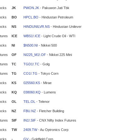
ocks
JK
PWON.JK
- Pakuwon Jati Tbk
ocks
BO
HPCL.BO
- Hindustan Petroleum
ocks
NS
HINDUNILVR.NS
- Hindustan Unilever
tures
ICE
WBS1!.ICE
- Light Crude Oil - WTI
ocks
NI
$N500.NI
- Nikkei 500
tures
OF
NI225_M1!.OF
- Nikkei 225 Mini
tures
TC
TGD1!.TC
- Golg
tures
TG
CO1!.TG
- Tokyo Corn
ocks
KS
025560.KS
- Mirae
ocks
KQ
038060.KQ
- Lumens
ocks
OL
TEL.OL
- Telenor
ocks
NZ
FBU.NZ
- Fletcher Building
tures
SIF
IN1!.SIF
- CNX Nifty Index Futures
ocks
TW
2409.TW
- Au Optronics Corp
ocks
-
GV
- Goldfield Corp