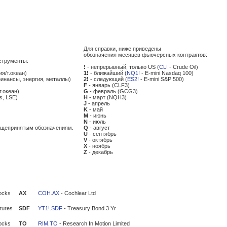
Для справки, ниже приведены
обозначения месяцев фьючерсных контрактов:
струменты:
!
- непрерывный, только US (
CL!
- Crude Oil)
ия/т.океан)
1!
- ближайший (
NQ1!
- E-mini Nasdaq 100)
финансы, энергия, металлы)
2!
- следующий (
ES2!
- E-mini S&P 500)
F
- январь (CLF3)
т.океан)
G
- февраль (GCG3)
s, LSE)
H
- март (NQH3)
J
- апрель
K
- май
M
- июнь
N
- июль
общепринятым обозначениям.
Q
- август
U
- сентябрь
V
- октябрь
X
- ноябрь
Z
- декабрь
ocks
AX
COH.AX
- Cochlear Ltd
tures
SDF
YT1!.SDF
- Treasury Bond 3 Yr
ocks
TO
RIM.TO
- Research In Motion Limited