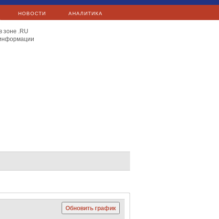
НОВОСТИ
АНАЛИТИКА
в зоне .RU
 информации
E.ON
Exxon Mobil
Total
Сургутнефтегаз
Яндекс
Сургутнефтегаз
Mail.Ru
C 40
Hang Seng
Nikkei 225