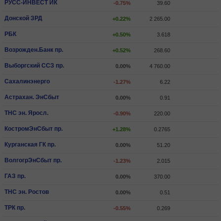
РУСС-ИНВЕСТ ИК
-0.75%
39.60
Донской ЗРД
+0.22%
2 265.00
РБК
+0.50%
3.618
Возрожден.Банк пр.
+0.52%
268.60
Выборгский ССЗ пр.
0.00%
4 760.00
Сахалинэнерго
-1.27%
6.22
Астрахан. ЭнСбыт
0.00%
0.91
ТНС эн. Яросл.
-0.90%
220.00
КостромЭнСбыт пр.
+1.28%
0.2765
Курганская ГК пр.
0.00%
51.20
ВолгогрЭнСбыт пр.
-1.23%
2.015
ГАЗ пр.
0.00%
370.00
ТНС эн. Ростов
0.00%
0.51
ТРК пр.
-0.55%
0.269