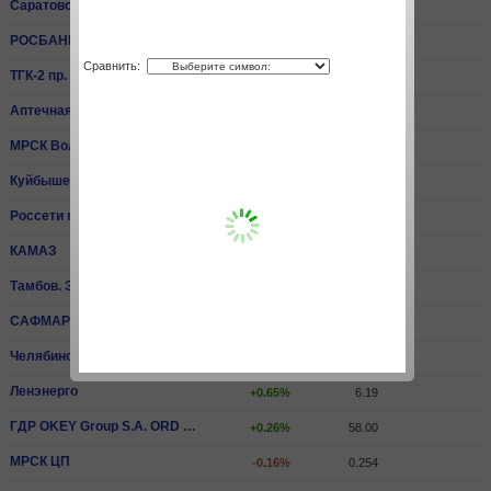
Саратовский НПЗ пр.
+0.26%
15 540.00
РОСБАНК
+3.30%
81.40
Сравнить:
ТГК-2 пр.
+0.59%
0.00679
Аптечная сеть 36,6
-0.07%
14.20
МРСК Волги
-0.07%
0.0668
КуйбышевАзот
+2.00%
204.40
Россети пр.
-1.06%
2.06
КАМАЗ
0.00%
65.30
Тамбов. ЭнСбыт
-3.81%
0.429
САФМАР Фин.Инвестиции ПАО ао
+1.51%
499.00
Челябинский МК
-1.80%
3 275.00
Ленэнерго
+0.65%
6.19
ГДР OKEY Group S.A. ORD SHS
+0.26%
58.00
МРСК ЦП
-0.16%
0.254