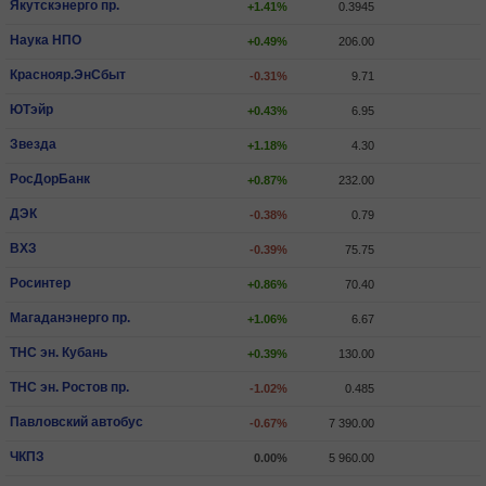
Якутскэнерго пр.
+1.41%
0.3945
Наука НПО
+0.49%
206.00
Краснояр.ЭнСбыт
-0.31%
9.71
ЮТэйр
+0.43%
6.95
Звезда
+1.18%
4.30
РосДорБанк
+0.87%
232.00
ДЭК
-0.38%
0.79
ВХЗ
-0.39%
75.75
Росинтер
+0.86%
70.40
Магаданэнерго пр.
+1.06%
6.67
ТНС эн. Кубань
+0.39%
130.00
ТНС эн. Ростов пр.
-1.02%
0.485
Павловский автобус
-0.67%
7 390.00
ЧКПЗ
0.00%
5 960.00