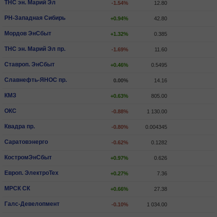
ТНС эн. Марий Эл
-1.54%
12.80
РН-Западная Сибирь
+0.94%
42.80
Мордов ЭнСбыт
+1.32%
0.385
ТНС эн. Марий Эл пр.
-1.69%
11.60
Ставроп. ЭнСбыт
+0.46%
0.5495
Славнефть-ЯНОС пр.
0.00%
14.16
КМЗ
+0.63%
805.00
ОКС
-0.88%
1 130.00
Квадра пр.
-0.80%
0.004345
Саратовэнерго
-0.62%
0.1282
КостромЭнСбыт
+0.97%
0.626
Европ. ЭлектроТех
+0.27%
7.36
МРСК СК
+0.66%
27.38
Галс-Девелопмент
-0.10%
1 034.00