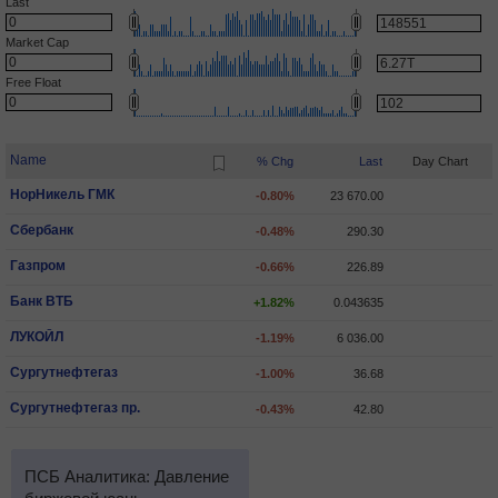
Last
Market Cap
Free Float
Name
% Chg
Last
Day Chart
НорНикель ГМК
-0.80%
23 670.00
Сбербанк
-0.48%
290.30
Газпром
-0.66%
226.89
Банк ВТБ
+1.82%
0.043635
ЛУКОЙЛ
-1.19%
6 036.00
Сургутнефтегаз
-1.00%
36.68
Сургутнефтегаз пр.
-0.43%
42.80
ПСБ Аналитика: Давление
ПСБ Аналитика: Индекс