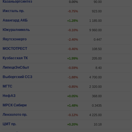
Казаньоргсинтез
0.00%
90.00
Ижсталь пр.
-0.75%
923.00
Авангард АКБ
+1.28%
1 185.00
Южуралникель
-0.10%
9 960.00
Якутскэнерго
-2.40%
0.447
МОСТОТРЕСТ
-0.46%
108.50
Кузбасская ТК
+1.99%
205.00
ЛипецкЭнСбыт
-0.59%
8.40
Выборгский ССЗ
-1.88%
4 700.00
МГТС
-0.85%
2 320.00
НефАЗ
+0.05%
368.00
МРСК Сибири
+1.48%
0.3435
Лензолото пр.
-0.12%
4 225.00
ЦМТ пр.
+0.20%
10.18