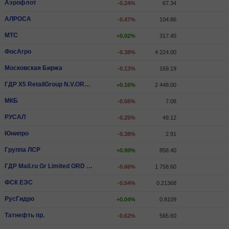
Аэрофлот
-0.24%
67.34
АЛРОСА
-0.47%
104.86
МТС
+0.02%
317.45
ФосАгро
-0.38%
4 224.00
Московская Биржа
-0.13%
169.19
ГДР X5 RetailGroup N.V.ORD SHS
+0.16%
2 448.00
МКБ
-0.56%
7.08
РУСАЛ
-0.25%
49.12
Юнипро
-0.38%
2.91
Группа ЛСР
+0.99%
858.40
ГДР Mail.ru Gr Limited ORD SHS
-0.66%
1 758.60
ФСК ЕЭС
-0.54%
0.21368
РусГидро
+0.04%
0.8109
Татнефть пр.
-0.62%
565.60