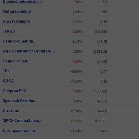
Башинформсвязь пр.
-0.10%
9.53
Магаданэнерго
-1.30%
9.88
Иркутскэнерго
-0.71%
11.16
ТГК-14
-0.66%
0.00299
ПермЭнСбыт пр.
-1.07%
148.40
АДР HeadHunter Group ORD SHS
-0.25%
2 638.20
ПермЭнСбыт
-0.80%
148.60
ТРК
+1.65%
0.37
ДИОД
+0.56%
7.16
Энергия РКК
-0.13%
7 780.00
Красный Октябрь
0.00%
477.50
Ижсталь
+0.10%
1 024.00
МРСК СевероЗапада
+0.66%
0.05355
Самараэнерго пр.
+1.04%
0.486