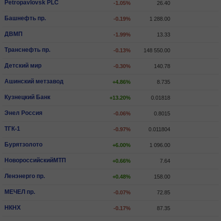
Petropavlovsk PLC
-1.05%
26.40
Башнефть пр.
-0.19%
1 288.00
ДВМП
-1.99%
13.33
Транснефть пр.
-0.13%
148 550.00
Детский мир
-0.30%
140.78
Ашинский метзавод
+4.86%
8.735
Кузнецкий Банк
+13.20%
0.01818
Энел Россия
-0.06%
0.8015
ТГК-1
-0.97%
0.011804
Бурятзолото
+6.00%
1 096.00
НовороссийскийМТП
+0.66%
7.64
Ленэнерго пр.
+0.48%
158.00
МЕЧЕЛ пр.
-0.07%
72.85
НКНХ
-0.17%
87.35