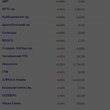
ЦМТ
+1.86%
10.96
МГТС пр.
-0.41%
1 950.00
КуйбышевАзот пр.
+2.93%
210.80
ЦентрТелеграф пр.
+0.26%
15.20
Селигдар
+0.05%
43.80
МОЭСК
+0.04%
1.223
Ставроп. ЭнСбыт пр.
-0.64%
0.4655
Челябинский ТПЗ
-0.97%
307.50
Лензолото
+1.25%
17 760.00
ГТМ
-0.26%
38.05
АЛРОСА-Нюрба
-0.65%
61 600.00
Казаньоргсинтез пр.
-0.10%
19.58
СОЛЛЕРС
-0.20%
252.00
Наука-Связь
-0.24%
209.50