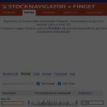
ГЛАВНОЕ
БИРЖИ
ГРАФИКИ
НОВОСТИ
АНАЛИТИКА
Вероятно, из-за массовых блокировок Telegram, ограничивается доступ к
нашему сайту в зоне .RU
FinGet.ru
Сохраните адрес полного аналога
для бесперебойного доступа
к биржевой информации
Валюты ЦБ
Россия
США
Англия
Германия
еще
Критерии
Данные на 05.04.21 10:37
Day Chart
Критерии
Распределение компаний
Сбросить
Day Val