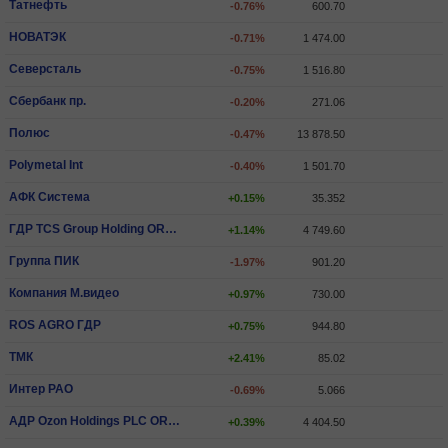
Татнефть
-0.76%
600.70
НОВАТЭК
-0.71%
1 474.00
Северсталь
-0.75%
1 516.80
Сбербанк пр.
-0.20%
271.06
Полюс
-0.47%
13 878.50
Polymetal Int
-0.40%
1 501.70
АФК Система
+0.15%
35.352
ГДР TCS Group Holding ORD SHS
+1.14%
4 749.60
Группа ПИК
-1.97%
901.20
Компания М.видео
+0.97%
730.00
ROS AGRO ГДР
+0.75%
944.80
ТМК
+2.41%
85.02
Интер РАО
-0.69%
5.066
АДР Ozon Holdings PLC ORD SHS
+0.39%
4 404.50