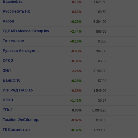
Башнефть
-0.15%
1 621.50
РуссНефть НК
-0.62%
160.80
Акрон
+0.23%
6 204.00
ГДР MD Medical Group Inv. PLC
+2.44%
588.65
Таттелеком
+0.16%
0.636
Русская Аквакульт.
-0.65%
307.00
ОГК-2
-0.31%
0.792
ЗИЛ
-2.24%
3 705.00
Банк СПб
+0.26%
57.94
ИНГРАД ПАО ао
-0.39%
1 548.00
ИCКЧ
+1.43%
38.34
ТГК-2
0.00%
0.004195
Тамбов. ЭнСбыт пр.
-8.87%
0.3185
ГК Самолет ао
+0.32%
1 299.80