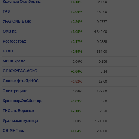
Красный Октябрь пр.
+1.18%
344.00
ГАЗ
+2.00%
460.00
УРАЛСИБ Банк
+0.26%
0.0777
ОМЗ пр.
+1.05%
4 340.00
Росгосстрах
+0.17%
0.2338
НКХП
+0.55%
364.00
МРСК Урала
0.00%
0.156
СК ЮЖУРАЛ-АСКО
+0.66%
6.14
Славнефть-ЯрНОС
-0.52%
19.00
Электроцинк
0.00%
172.00
Краснояр.ЭнСбыт пр.
+0.83%
9.68
ТНС эн. Воронеж
+2.10%
68.20
Уральская кузница
0.00%
17 500.00
СН-МНГ пр.
+1.04%
292.00