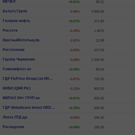
МЕЧЕЛ
+0.01%
68.21
Белуга Групп
-0.46%
3 899.00
Газпром нефть
+0.07%
371.90
Россети
-0.35%
1.4975
КрасныйКотельщ.пр.
-2.81%
12.98
Ростелеком
-0.04%
107.59
Группа Черкизово
-0.28%
2 336.00
Совкомфлот ао
+0.09%
89.64
ГДР FixPrice Group Ltd ORD SHS
-0.87%
732.50
КИВИ (QIWI Plc)
-0.31%
803.50
МКПАО ЭН+ ГРУП ао
+0.97%
834.50
ГДР Globaltrans Invest ORD SHS
+0.35%
509.45
Лента ЛТД др.
-0.04%
246.20
Распадская
+0.08%
190.50