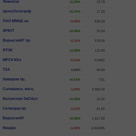
Левенгук
+0.29%
13.79
ЦентрТелеграф
+0.70%
17.20
ПАО ММЦБ ао
-0.86%
636.50
ИРКУТ
+0.48%
25.04
ВарьеганHГ пр.
-0.34%
578.00
ЯТЭК
+2.08%
122.90
МРСК Юга
-0.54%
0.0462
ТЗА
0.00%
94.00
Химпром пр.
+0.51%
7.91
Соликамск. магн.
-1.00%
9 900.00
Калужская ЭнСбыт
+0.30%
10.02
Селигдар пр.
-0.24%
41.55
ВарьеганHГ
+0.06%
1 617.00
Квадра
-0.49%
0.004095