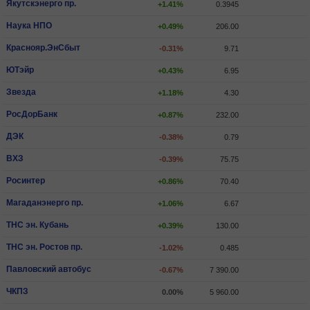
Якутскэнерго пр.
+1.41%
0.3945
Наука НПО
+0.49%
206.00
Краснояр.ЭнСбыт
-0.31%
9.71
ЮТэйр
+0.43%
6.95
Звезда
+1.18%
4.30
РосДорБанк
+0.87%
232.00
ДЭК
-0.38%
0.79
ВХЗ
-0.39%
75.75
Росинтер
+0.86%
70.40
Магаданэнерго пр.
+1.06%
6.67
ТНС эн. Кубань
+0.39%
130.00
ТНС эн. Ростов пр.
-1.02%
0.485
Павловский автобус
-0.67%
7 390.00
ЧКПЗ
0.00%
5 960.00