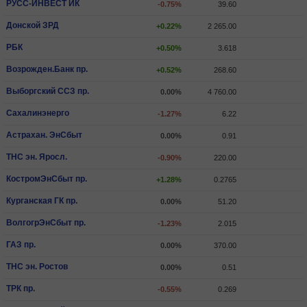
РУСС-ИНВЕСТ ИК
-0.75%
39.60
Донской ЗРД
+0.22%
2 265.00
РБК
+0.50%
3.618
Возрожден.Банк пр.
+0.52%
268.60
Выборгский ССЗ пр.
0.00%
4 760.00
Сахалинэнерго
-1.27%
6.22
Астрахан. ЭнСбыт
0.00%
0.91
ТНС эн. Яросл.
-0.90%
220.00
КостромЭнСбыт пр.
+1.28%
0.2765
Курганская ГК пр.
0.00%
51.20
ВолгогрЭнСбыт пр.
-1.23%
2.015
ГАЗ пр.
0.00%
370.00
ТНС эн. Ростов
0.00%
0.51
ТРК пр.
-0.55%
0.269