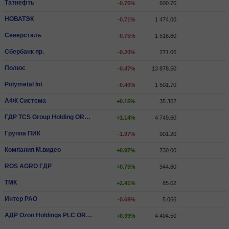
Татнефть
-0.76%
600.70
НОВАТЭК
-0.71%
1 474.00
Северсталь
-0.75%
1 516.80
Сбербанк пр.
-0.20%
271.06
Полюс
-0.47%
13 878.50
Polymetal Int
-0.40%
1 501.70
АФК Система
+0.15%
35.352
ГДР TCS Group Holding ORD SHS
+1.14%
4 749.60
Группа ПИК
-1.97%
901.20
Компания М.видео
+0.97%
730.00
ROS AGRO ГДР
+0.75%
944.80
ТМК
+2.41%
85.02
Интер РАО
-0.69%
5.066
АДР Ozon Holdings PLC ORD SHS
+0.39%
4 404.50