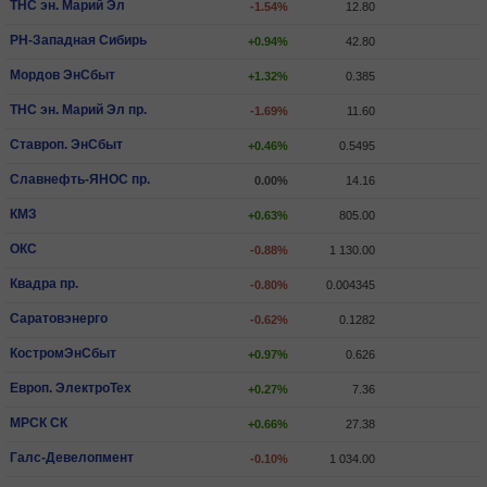
ТНС эн. Марий Эл
-1.54%
12.80
РН-Западная Сибирь
+0.94%
42.80
Мордов ЭнСбыт
+1.32%
0.385
ТНС эн. Марий Эл пр.
-1.69%
11.60
Ставроп. ЭнСбыт
+0.46%
0.5495
Славнефть-ЯНОС пр.
0.00%
14.16
КМЗ
+0.63%
805.00
ОКС
-0.88%
1 130.00
Квадра пр.
-0.80%
0.004345
Саратовэнерго
-0.62%
0.1282
КостромЭнСбыт
+0.97%
0.626
Европ. ЭлектроТех
+0.27%
7.36
МРСК СК
+0.66%
27.38
Галс-Девелопмент
-0.10%
1 034.00