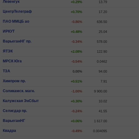
Левенгук
+0.29%
13.79
ЦентрТелеграф
+0.70%
17.20
ПАО ММЦБ ао
-0.86%
636.50
ИРКУТ
+0.48%
25.04
ВарьеганHГ пр.
-0.34%
578.00
ЯТЭК
+2.08%
122.90
МРСК Юга
-0.54%
0.0462
ТЗА
0.00%
94.00
Химпром пр.
+0.51%
7.91
Соликамск. магн.
-1.00%
9 900.00
Калужская ЭнСбыт
+0.30%
10.02
Селигдар пр.
-0.24%
41.55
ВарьеганHГ
+0.06%
1 617.00
Квадра
-0.49%
0.004095