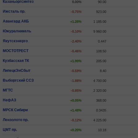
Казаньоргсинтез
0.00%
90.00
Ижсталь пр.
-0.75%
923.00
Авангард АКБ
+1.28%
1 185.00
Южуралникель
-0.10%
9 960.00
Якутскэнерго
-2.40%
0.447
МОСТОТРЕСТ
-0.46%
108.50
Кузбасская ТК
+1.99%
205.00
ЛипецкЭнСбыт
-0.59%
8.40
Выборгский ССЗ
-1.88%
4 700.00
МГТС
-0.85%
2 320.00
НефАЗ
+0.05%
368.00
МРСК Сибири
+1.48%
0.3435
Лензолото пр.
-0.12%
4 225.00
ЦМТ пр.
+0.20%
10.18