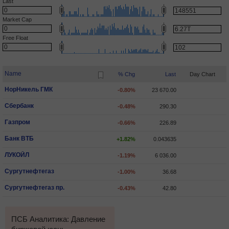
Last
Market Cap
Free Float
Name
% Chg
Last
Day Chart
НорНикель ГМК
-0.80%
23 670.00
Сбербанк
-0.48%
290.30
Газпром
-0.66%
226.89
Банк ВТБ
+1.82%
0.043635
ЛУКОЙЛ
-1.19%
6 036.00
Сургутнефтегаз
-1.00%
36.68
Сургутнефтегаз пр.
-0.43%
42.80
ПСБ Аналитика: Давление
ПСБ Аналитика: Индекс