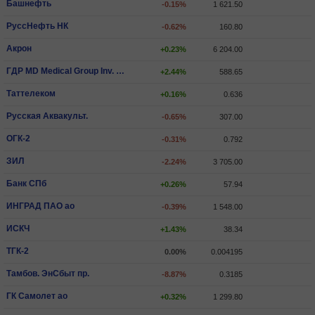
Башнефть
-0.15%
1 621.50
РуссНефть НК
-0.62%
160.80
Акрон
+0.23%
6 204.00
ГДР MD Medical Group Inv. PLC
+2.44%
588.65
Таттелеком
+0.16%
0.636
Русская Аквакульт.
-0.65%
307.00
ОГК-2
-0.31%
0.792
ЗИЛ
-2.24%
3 705.00
Банк СПб
+0.26%
57.94
ИНГРАД ПАО ао
-0.39%
1 548.00
ИCКЧ
+1.43%
38.34
ТГК-2
0.00%
0.004195
Тамбов. ЭнСбыт пр.
-8.87%
0.3185
ГК Самолет ао
+0.32%
1 299.80