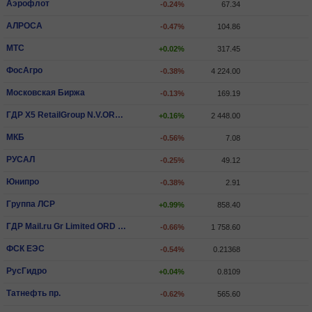
Аэрофлот
-0.24%
67.34
АЛРОСА
-0.47%
104.86
МТС
+0.02%
317.45
ФосАгро
-0.38%
4 224.00
Московская Биржа
-0.13%
169.19
ГДР X5 RetailGroup N.V.ORD SHS
+0.16%
2 448.00
МКБ
-0.56%
7.08
РУСАЛ
-0.25%
49.12
Юнипро
-0.38%
2.91
Группа ЛСР
+0.99%
858.40
ГДР Mail.ru Gr Limited ORD SHS
-0.66%
1 758.60
ФСК ЕЭС
-0.54%
0.21368
РусГидро
+0.04%
0.8109
Татнефть пр.
-0.62%
565.60