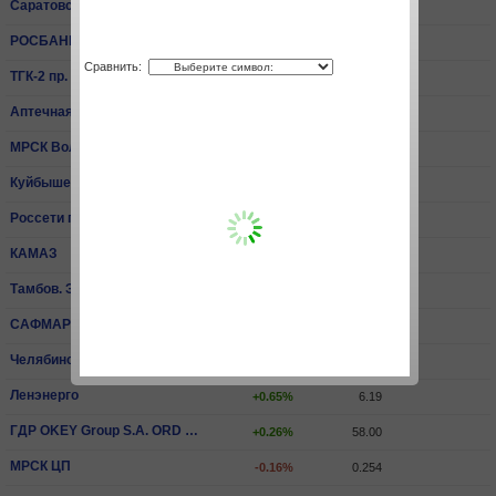
Саратовский НПЗ пр.
+0.26%
15 540.00
РОСБАНК
+3.30%
81.40
Сравнить:
ТГК-2 пр.
+0.59%
0.00679
Аптечная сеть 36,6
-0.07%
14.20
МРСК Волги
-0.07%
0.0668
КуйбышевАзот
+2.00%
204.40
Россети пр.
-1.06%
2.06
КАМАЗ
0.00%
65.30
Тамбов. ЭнСбыт
-3.81%
0.429
САФМАР Фин.Инвестиции ПАО ао
+1.51%
499.00
Челябинский МК
-1.80%
3 275.00
Ленэнерго
+0.65%
6.19
ГДР OKEY Group S.A. ORD SHS
+0.26%
58.00
МРСК ЦП
-0.16%
0.254