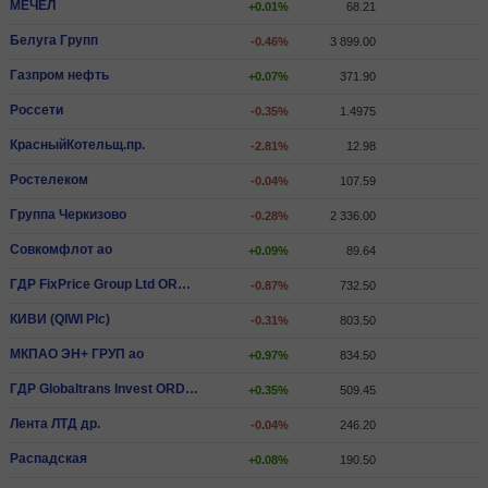
МЕЧЕЛ
+0.01%
68.21
Белуга Групп
-0.46%
3 899.00
Газпром нефть
+0.07%
371.90
Россети
-0.35%
1.4975
КрасныйКотельщ.пр.
-2.81%
12.98
Ростелеком
-0.04%
107.59
Группа Черкизово
-0.28%
2 336.00
Совкомфлот ао
+0.09%
89.64
ГДР FixPrice Group Ltd ORD SHS
-0.87%
732.50
КИВИ (QIWI Plc)
-0.31%
803.50
МКПАО ЭН+ ГРУП ао
+0.97%
834.50
ГДР Globaltrans Invest ORD SHS
+0.35%
509.45
Лента ЛТД др.
-0.04%
246.20
Распадская
+0.08%
190.50