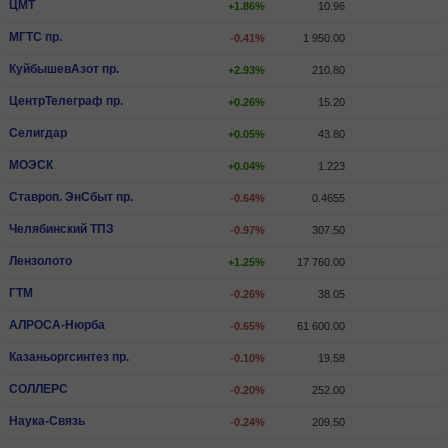
ЦМТ
+1.86%
10.96
МГТС пр.
-0.41%
1 950.00
КуйбышевАзот пр.
+2.93%
210.80
ЦентрТелеграф пр.
+0.26%
15.20
Селигдар
+0.05%
43.80
МОЭСК
+0.04%
1.223
Ставроп. ЭнСбыт пр.
-0.64%
0.4655
Челябинский ТПЗ
-0.97%
307.50
Лензолото
+1.25%
17 760.00
ГТМ
-0.26%
38.05
АЛРОСА-Нюрба
-0.65%
61 600.00
Казаньоргсинтез пр.
-0.10%
19.58
СОЛЛЕРС
-0.20%
252.00
Наука-Связь
-0.24%
209.50