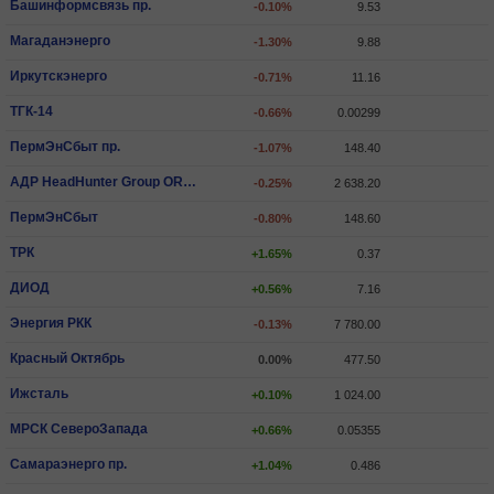
Башинформсвязь пр.
-0.10%
9.53
Магаданэнерго
-1.30%
9.88
Иркутскэнерго
-0.71%
11.16
ТГК-14
-0.66%
0.00299
ПермЭнСбыт пр.
-1.07%
148.40
АДР HeadHunter Group ORD SHS
-0.25%
2 638.20
ПермЭнСбыт
-0.80%
148.60
ТРК
+1.65%
0.37
ДИОД
+0.56%
7.16
Энергия РКК
-0.13%
7 780.00
Красный Октябрь
0.00%
477.50
Ижсталь
+0.10%
1 024.00
МРСК СевероЗапада
+0.66%
0.05355
Самараэнерго пр.
+1.04%
0.486