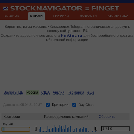
ГЛАВНОЕ
БИРЖИ
ГРАФИКИ
НОВОСТИ
АНАЛИТИКА
Вероятно, из-за массовых блокировок Telegram, ограничивается доступ к
нашему сайту в зоне .RU
FinGet.ru
Сохраните адрес полного аналога
для бесперебойного доступа
к биржевой информации
Валюты ЦБ
Россия
США
Англия
Германия
еще
Критерии
Данные на 05.04.21 10:37
Day Chart
Критерии
Распределение компаний
Сбросить
Day Val