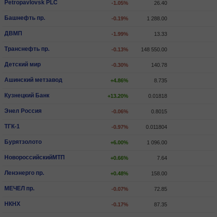
Petropavlovsk PLC
-1.05%
26.40
Башнефть пр.
-0.19%
1 288.00
ДВМП
-1.99%
13.33
Транснефть пр.
-0.13%
148 550.00
Детский мир
-0.30%
140.78
Ашинский метзавод
+4.86%
8.735
Кузнецкий Банк
+13.20%
0.01818
Энел Россия
-0.06%
0.8015
ТГК-1
-0.97%
0.011804
Бурятзолото
+6.00%
1 096.00
НовороссийскийМТП
+0.66%
7.64
Ленэнерго пр.
+0.48%
158.00
МЕЧЕЛ пр.
-0.07%
72.85
НКНХ
-0.17%
87.35