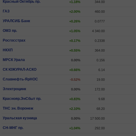
Красный Октябрь пр.
+1.18%
344.00
ГАЗ
+2.00%
460.00
УРАЛСИБ Банк
+0.26%
0.0777
ОМЗ пр.
+1.05%
4 340.00
Росгосстрах
+0.17%
0.2338
НКХП
+0.55%
364.00
МРСК Урала
0.00%
0.156
СК ЮЖУРАЛ-АСКО
+0.66%
6.14
Славнефть-ЯрНОС
-0.52%
19.00
Электроцинк
0.00%
172.00
Краснояр.ЭнСбыт пр.
+0.83%
9.68
ТНС эн. Воронеж
+2.10%
68.20
Уральская кузница
0.00%
17 500.00
СН-МНГ пр.
+1.04%
292.00