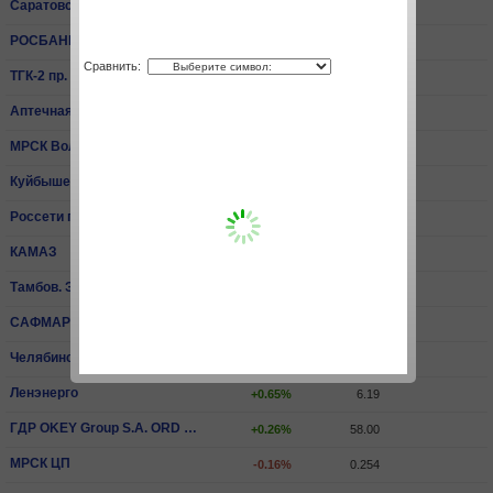
Саратовский НПЗ пр.
+0.26%
15 540.00
РОСБАНК
+3.30%
81.40
Сравнить:
ТГК-2 пр.
+0.59%
0.00679
Аптечная сеть 36,6
-0.07%
14.20
МРСК Волги
-0.07%
0.0668
КуйбышевАзот
+2.00%
204.40
Россети пр.
-1.06%
2.06
КАМАЗ
0.00%
65.30
Тамбов. ЭнСбыт
-3.81%
0.429
САФМАР Фин.Инвестиции ПАО ао
+1.51%
499.00
Челябинский МК
-1.80%
3 275.00
Ленэнерго
+0.65%
6.19
ГДР OKEY Group S.A. ORD SHS
+0.26%
58.00
МРСК ЦП
-0.16%
0.254