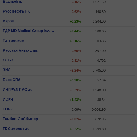
Башнефть
-0.15%
1 621.50
РуссНефть НК
-0.62%
160.80
Акрон
+0.23%
6 204.00
ГДР MD Medical Group Inv. PLC
+2.44%
588.65
Таттелеком
+0.16%
0.636
Русская Аквакульт.
-0.65%
307.00
ОГК-2
-0.31%
0.792
ЗИЛ
-2.24%
3 705.00
Банк СПб
+0.26%
57.94
ИНГРАД ПАО ао
-0.39%
1 548.00
ИCКЧ
+1.43%
38.34
ТГК-2
0.00%
0.004195
Тамбов. ЭнСбыт пр.
-8.87%
0.3185
ГК Самолет ао
+0.32%
1 299.80