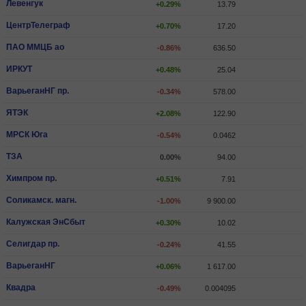
Левенгук
+0.29%
13.79
ЦентрТелеграф
+0.70%
17.20
ПАО ММЦБ ао
-0.86%
636.50
ИРКУТ
+0.48%
25.04
ВарьеганHГ пр.
-0.34%
578.00
ЯТЭК
+2.08%
122.90
МРСК Юга
-0.54%
0.0462
ТЗА
0.00%
94.00
Химпром пр.
+0.51%
7.91
Соликамск. магн.
-1.00%
9 900.00
Калужская ЭнСбыт
+0.30%
10.02
Селигдар пр.
-0.24%
41.55
ВарьеганHГ
+0.06%
1 617.00
Квадра
-0.49%
0.004095