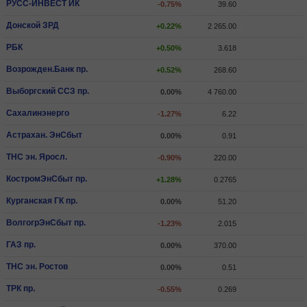
РУСС-ИНВЕСТ ИК
-0.75%
39.60
Донской ЗРД
+0.22%
2 265.00
РБК
+0.50%
3.618
Возрожден.Банк пр.
+0.52%
268.60
Выборгский ССЗ пр.
0.00%
4 760.00
Сахалинэнерго
-1.27%
6.22
Астрахан. ЭнСбыт
0.00%
0.91
ТНС эн. Яросл.
-0.90%
220.00
КостромЭнСбыт пр.
+1.28%
0.2765
Курганская ГК пр.
0.00%
51.20
ВолгогрЭнСбыт пр.
-1.23%
2.015
ГАЗ пр.
0.00%
370.00
ТНС эн. Ростов
0.00%
0.51
ТРК пр.
-0.55%
0.269