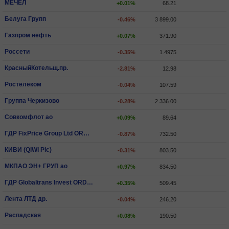
МЕЧЕЛ
+0.01%
68.21
Белуга Групп
-0.46%
3 899.00
Газпром нефть
+0.07%
371.90
Россети
-0.35%
1.4975
КрасныйКотельщ.пр.
-2.81%
12.98
Ростелеком
-0.04%
107.59
Группа Черкизово
-0.28%
2 336.00
Совкомфлот ао
+0.09%
89.64
ГДР FixPrice Group Ltd ORD SHS
-0.87%
732.50
КИВИ (QIWI Plc)
-0.31%
803.50
МКПАО ЭН+ ГРУП ао
+0.97%
834.50
ГДР Globaltrans Invest ORD SHS
+0.35%
509.45
Лента ЛТД др.
-0.04%
246.20
Распадская
+0.08%
190.50