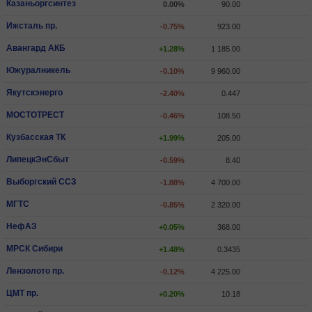
Казаньоргсинтез
0.00%
90.00
Ижсталь пр.
-0.75%
923.00
Авангард АКБ
+1.28%
1 185.00
Южуралникель
-0.10%
9 960.00
Якутскэнерго
-2.40%
0.447
МОСТОТРЕСТ
-0.46%
108.50
Кузбасская ТК
+1.99%
205.00
ЛипецкЭнСбыт
-0.59%
8.40
Выборгский ССЗ
-1.88%
4 700.00
МГТС
-0.85%
2 320.00
НефАЗ
+0.05%
368.00
МРСК Сибири
+1.48%
0.3435
Лензолото пр.
-0.12%
4 225.00
ЦМТ пр.
+0.20%
10.18