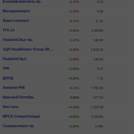
Башинформсвязь пр.
-0.10%
9.53
Магаданэнерго
-1.30%
9.88
Иркутскэнерго
-0.71%
11.16
ТГК-14
-0.66%
0.00299
ПермЭнСбыт пр.
-1.07%
148.40
АДР HeadHunter Group ORD SHS
-0.25%
2 638.20
ПермЭнСбыт
-0.80%
148.60
ТРК
+1.65%
0.37
ДИОД
+0.56%
7.16
Энергия РКК
-0.13%
7 780.00
Красный Октябрь
0.00%
477.50
Ижсталь
+0.10%
1 024.00
МРСК СевероЗапада
+0.66%
0.05355
Самараэнерго пр.
+1.04%
0.486