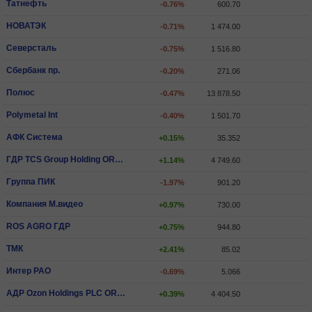
Татнефть
-0.76%
600.70
НОВАТЭК
-0.71%
1 474.00
Северсталь
-0.75%
1 516.80
Сбербанк пр.
-0.20%
271.06
Полюс
-0.47%
13 878.50
Polymetal Int
-0.40%
1 501.70
АФК Система
+0.15%
35.352
ГДР TCS Group Holding ORD SHS
+1.14%
4 749.60
Группа ПИК
-1.97%
901.20
Компания М.видео
+0.97%
730.00
ROS AGRO ГДР
+0.75%
944.80
ТМК
+2.41%
85.02
Интер РАО
-0.69%
5.066
АДР Ozon Holdings PLC ORD SHS
+0.39%
4 404.50