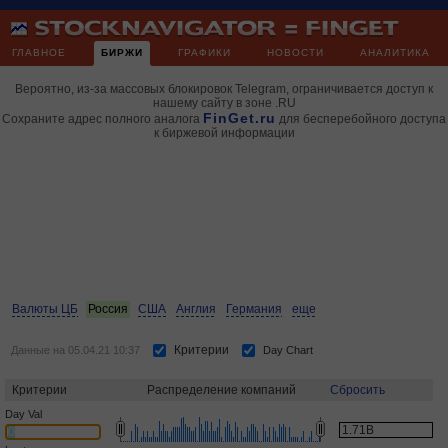
ГЛАВНОЕ
БИРЖИ
ГРАФИКИ
НОВОСТИ
АНАЛИТИКА
Вероятно, из-за массовых блокировок Telegram, ограничивается доступ к
нашему сайту в зоне .RU
FinGet.ru
Сохраните адрес полного аналога
для бесперебойного доступа
к биржевой информации
Валюты ЦБ
Россия
США
Англия
Германия
еще
Критерии
Данные на 05.04.21 10:37
Day Chart
Критерии
Распределение компаний
Сбросить
Day Val