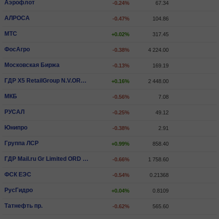
Аэрофлот
-0.24%
67.34
АЛРОСА
-0.47%
104.86
МТС
+0.02%
317.45
ФосАгро
-0.38%
4 224.00
Московская Биржа
-0.13%
169.19
ГДР X5 RetailGroup N.V.ORD SHS
+0.16%
2 448.00
МКБ
-0.56%
7.08
РУСАЛ
-0.25%
49.12
Юнипро
-0.38%
2.91
Группа ЛСР
+0.99%
858.40
ГДР Mail.ru Gr Limited ORD SHS
-0.66%
1 758.60
ФСК ЕЭС
-0.54%
0.21368
РусГидро
+0.04%
0.8109
Татнефть пр.
-0.62%
565.60