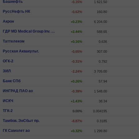
Башнефть
-0.15%
1 621.50
РуссНефть НК
-0.62%
160.80
Акрон
+0.23%
6 204.00
ГДР MD Medical Group Inv. PLC
+2.44%
588.65
Таттелеком
+0.16%
0.636
Русская Аквакульт.
-0.65%
307.00
ОГК-2
-0.31%
0.792
ЗИЛ
-2.24%
3 705.00
Банк СПб
+0.26%
57.94
ИНГРАД ПАО ао
-0.39%
1 548.00
ИCКЧ
+1.43%
38.34
ТГК-2
0.00%
0.004195
Тамбов. ЭнСбыт пр.
-8.87%
0.3185
ГК Самолет ао
+0.32%
1 299.80