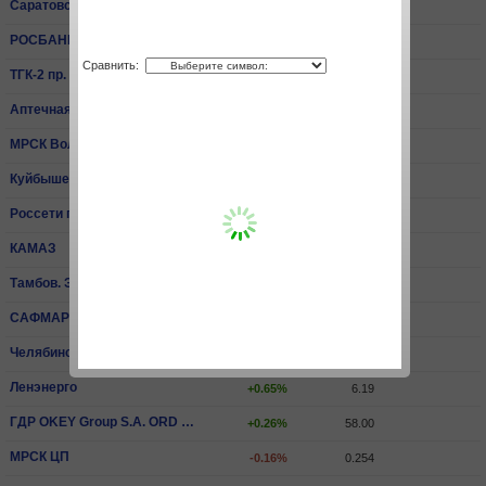
Саратовский НПЗ пр.
+0.26%
15 540.00
РОСБАНК
+3.30%
81.40
Сравнить:
ТГК-2 пр.
+0.59%
0.00679
Аптечная сеть 36,6
-0.07%
14.20
МРСК Волги
-0.07%
0.0668
КуйбышевАзот
+2.00%
204.40
Россети пр.
-1.06%
2.06
КАМАЗ
0.00%
65.30
Тамбов. ЭнСбыт
-3.81%
0.429
САФМАР Фин.Инвестиции ПАО ао
+1.51%
499.00
Челябинский МК
-1.80%
3 275.00
Ленэнерго
+0.65%
6.19
ГДР OKEY Group S.A. ORD SHS
+0.26%
58.00
МРСК ЦП
-0.16%
0.254