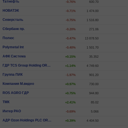
Татнефть
-0.76%
600.70
НОВАТЭК
-0.71%
1 474.00
Северсталь
-0.75%
1 516.80
Сбербанк пр.
-0.20%
271.06
Полюс
-0.47%
13 878.50
Polymetal Int
-0.40%
1 501.70
АФК Система
+0.15%
35.352
ГДР TCS Group Holding ORD SHS
+1.14%
4 749.60
Группа ПИК
-1.97%
901.20
Компания М.видео
+0.97%
730.00
ROS AGRO ГДР
+0.75%
944.80
ТМК
+2.41%
85.02
Интер РАО
-0.69%
5.066
АДР Ozon Holdings PLC ORD SHS
+0.39%
4 404.50