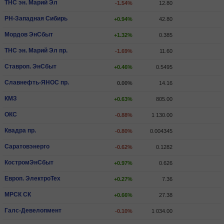
ТНС эн. Марий Эл
-1.54%
12.80
РН-Западная Сибирь
+0.94%
42.80
Мордов ЭнСбыт
+1.32%
0.385
ТНС эн. Марий Эл пр.
-1.69%
11.60
Ставроп. ЭнСбыт
+0.46%
0.5495
Славнефть-ЯНОС пр.
0.00%
14.16
КМЗ
+0.63%
805.00
ОКС
-0.88%
1 130.00
Квадра пр.
-0.80%
0.004345
Саратовэнерго
-0.62%
0.1282
КостромЭнСбыт
+0.97%
0.626
Европ. ЭлектроТех
+0.27%
7.36
МРСК СК
+0.66%
27.38
Галс-Девелопмент
-0.10%
1 034.00