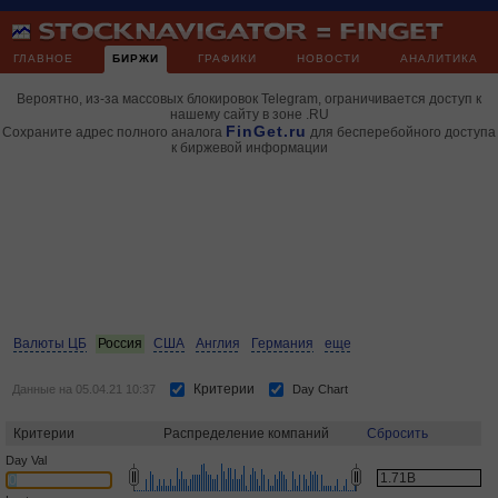
ГЛАВНОЕ
БИРЖИ
ГРАФИКИ
НОВОСТИ
АНАЛИТИКА
Вероятно, из-за массовых блокировок Telegram, ограничивается доступ к
нашему сайту в зоне .RU
FinGet.ru
Сохраните адрес полного аналога
для бесперебойного доступа
к биржевой информации
Валюты ЦБ
Россия
США
Англия
Германия
еще
Критерии
Данные на 05.04.21 10:37
Day Chart
Критерии
Распределение компаний
Сбросить
Day Val