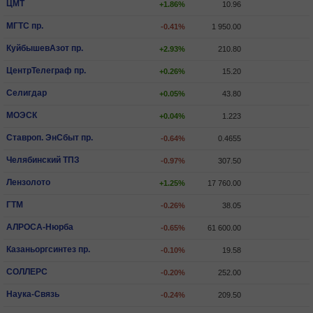
ЦМТ
+1.86%
10.96
МГТС пр.
-0.41%
1 950.00
КуйбышевАзот пр.
+2.93%
210.80
ЦентрТелеграф пр.
+0.26%
15.20
Селигдар
+0.05%
43.80
МОЭСК
+0.04%
1.223
Ставроп. ЭнСбыт пр.
-0.64%
0.4655
Челябинский ТПЗ
-0.97%
307.50
Лензолото
+1.25%
17 760.00
ГТМ
-0.26%
38.05
АЛРОСА-Нюрба
-0.65%
61 600.00
Казаньоргсинтез пр.
-0.10%
19.58
СОЛЛЕРС
-0.20%
252.00
Наука-Связь
-0.24%
209.50