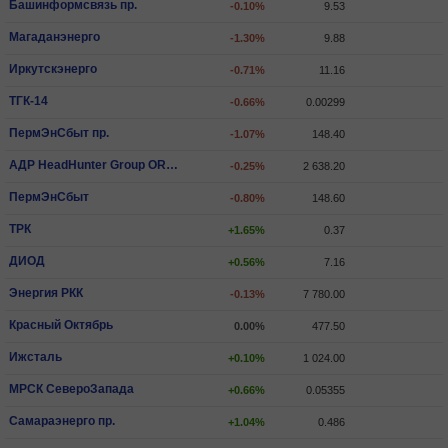
Башинформсвязь пр.
-0.10%
9.53
Магаданэнерго
-1.30%
9.88
Иркутскэнерго
-0.71%
11.16
ТГК-14
-0.66%
0.00299
ПермЭнСбыт пр.
-1.07%
148.40
АДР HeadHunter Group ORD SHS
-0.25%
2 638.20
ПермЭнСбыт
-0.80%
148.60
ТРК
+1.65%
0.37
ДИОД
+0.56%
7.16
Энергия РКК
-0.13%
7 780.00
Красный Октябрь
0.00%
477.50
Ижсталь
+0.10%
1 024.00
МРСК СевероЗапада
+0.66%
0.05355
Самараэнерго пр.
+1.04%
0.486