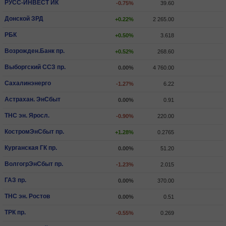
РУСС-ИНВЕСТ ИК
-0.75%
39.60
Донской ЗРД
+0.22%
2 265.00
РБК
+0.50%
3.618
Возрожден.Банк пр.
+0.52%
268.60
Выборгский ССЗ пр.
0.00%
4 760.00
Сахалинэнерго
-1.27%
6.22
Астрахан. ЭнСбыт
0.00%
0.91
ТНС эн. Яросл.
-0.90%
220.00
КостромЭнСбыт пр.
+1.28%
0.2765
Курганская ГК пр.
0.00%
51.20
ВолгогрЭнСбыт пр.
-1.23%
2.015
ГАЗ пр.
0.00%
370.00
ТНС эн. Ростов
0.00%
0.51
ТРК пр.
-0.55%
0.269