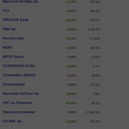
Красный Октябрь пр.
+1.18%
344.00
ГАЗ
+2.00%
460.00
УРАЛСИБ Банк
+0.26%
0.0777
ОМЗ пр.
+1.05%
4 340.00
Росгосстрах
+0.17%
0.2338
НКХП
+0.55%
364.00
МРСК Урала
0.00%
0.156
СК ЮЖУРАЛ-АСКО
+0.66%
6.14
Славнефть-ЯрНОС
-0.52%
19.00
Электроцинк
0.00%
172.00
Краснояр.ЭнСбыт пр.
+0.83%
9.68
ТНС эн. Воронеж
+2.10%
68.20
Уральская кузница
0.00%
17 500.00
СН-МНГ пр.
+1.04%
292.00