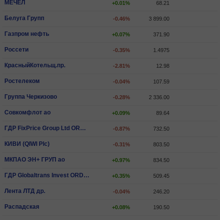
МЕЧЕЛ
+0.01%
68.21
Белуга Групп
-0.46%
3 899.00
Газпром нефть
+0.07%
371.90
Россети
-0.35%
1.4975
КрасныйКотельщ.пр.
-2.81%
12.98
Ростелеком
-0.04%
107.59
Группа Черкизово
-0.28%
2 336.00
Совкомфлот ао
+0.09%
89.64
ГДР FixPrice Group Ltd ORD SHS
-0.87%
732.50
КИВИ (QIWI Plc)
-0.31%
803.50
МКПАО ЭН+ ГРУП ао
+0.97%
834.50
ГДР Globaltrans Invest ORD SHS
+0.35%
509.45
Лента ЛТД др.
-0.04%
246.20
Распадская
+0.08%
190.50