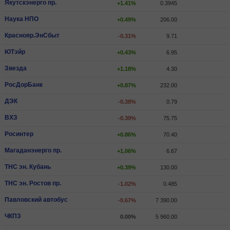
Якутскэнерго пр.
+1.41%
0.3945
Наука НПО
+0.49%
206.00
Краснояр.ЭнСбыт
-0.31%
9.71
ЮТэйр
+0.43%
6.95
Звезда
+1.18%
4.30
РосДорБанк
+0.87%
232.00
ДЭК
-0.38%
0.79
ВХЗ
-0.39%
75.75
Росинтер
+0.86%
70.40
Магаданэнерго пр.
+1.06%
6.67
ТНС эн. Кубань
+0.39%
130.00
ТНС эн. Ростов пр.
-1.02%
0.485
Павловский автобус
-0.67%
7 390.00
ЧКПЗ
0.00%
5 960.00