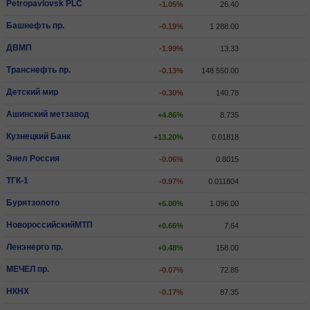
Petropavlovsk PLC
-1.05%
26.40
Башнефть пр.
-0.19%
1 288.00
ДВМП
-1.99%
13.33
Транснефть пр.
-0.13%
148 550.00
Детский мир
-0.30%
140.78
Ашинский метзавод
+4.86%
8.735
Кузнецкий Банк
+13.20%
0.01818
Энел Россия
-0.06%
0.8015
ТГК-1
-0.97%
0.011804
Бурятзолото
+6.00%
1 096.00
НовороссийскийМТП
+0.66%
7.64
Ленэнерго пр.
+0.48%
158.00
МЕЧЕЛ пр.
-0.07%
72.85
НКНХ
-0.17%
87.35