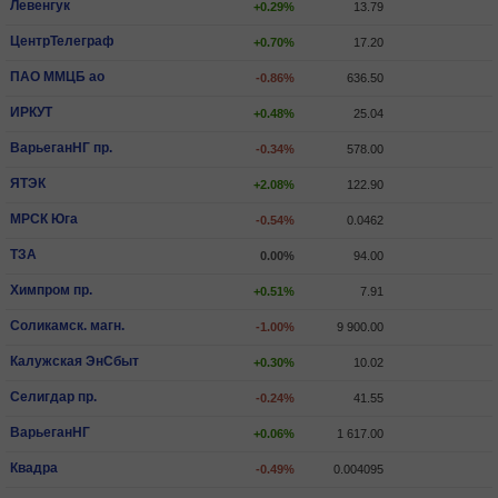
Левенгук
+0.29%
13.79
ЦентрТелеграф
+0.70%
17.20
ПАО ММЦБ ао
-0.86%
636.50
ИРКУТ
+0.48%
25.04
ВарьеганHГ пр.
-0.34%
578.00
ЯТЭК
+2.08%
122.90
МРСК Юга
-0.54%
0.0462
ТЗА
0.00%
94.00
Химпром пр.
+0.51%
7.91
Соликамск. магн.
-1.00%
9 900.00
Калужская ЭнСбыт
+0.30%
10.02
Селигдар пр.
-0.24%
41.55
ВарьеганHГ
+0.06%
1 617.00
Квадра
-0.49%
0.004095