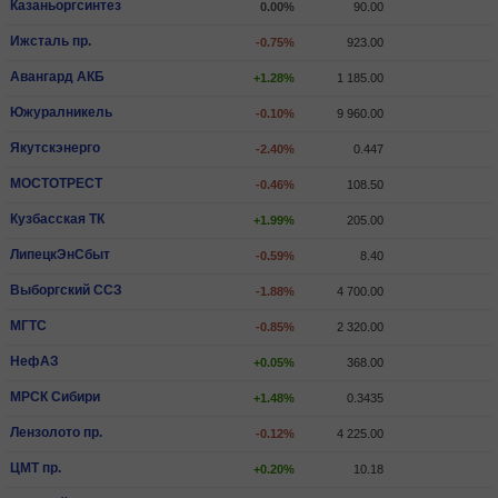
Казаньоргсинтез
0.00%
90.00
Ижсталь пр.
-0.75%
923.00
Авангард АКБ
+1.28%
1 185.00
Южуралникель
-0.10%
9 960.00
Якутскэнерго
-2.40%
0.447
МОСТОТРЕСТ
-0.46%
108.50
Кузбасская ТК
+1.99%
205.00
ЛипецкЭнСбыт
-0.59%
8.40
Выборгский ССЗ
-1.88%
4 700.00
МГТС
-0.85%
2 320.00
НефАЗ
+0.05%
368.00
МРСК Сибири
+1.48%
0.3435
Лензолото пр.
-0.12%
4 225.00
ЦМТ пр.
+0.20%
10.18