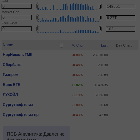
Last
Market Cap
Free Float
Name
% Chg
Last
Day Chart
НорНикель ГМК
-0.80%
23 670.00
Сбербанк
-0.48%
290.30
Газпром
-0.66%
226.89
Банк ВТБ
+1.82%
0.043635
ЛУКОЙЛ
-1.19%
6 036.00
Сургутнефтегаз
-1.00%
36.68
Сургутнефтегаз пр.
-0.43%
42.80
ПСБ Аналитика: Давление
ПСБ Аналитика: Индекс