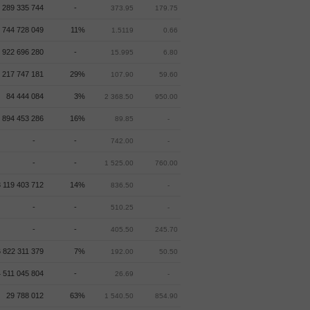
 289 335 744
-
373.95
179.75
 744 728 049
11%
1.5119
0.66
922 696 280
-
15.995
6.80
 217 747 181
29%
107.90
59.60
84 444 084
3%
2 368.50
950.00
 894 453 286
16%
89.85
-
-
-
742.00
-
-
-
1 525.00
760.00
 119 403 712
14%
836.50
-
-
-
510.25
-
-
-
405.50
245.70
 822 311 379
7%
192.00
50.50
 511 045 804
-
26.69
-
29 788 012
63%
1 540.50
854.90