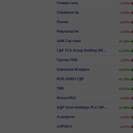
Северсталь
-0.75%
Сбербанк пр.
-0.20%
Полюс
-0.47%
Polymetal Int
-0.40%
АФК Система
+0.15%
ГДР TCS Group Holding ORD SHS
+1.14%
Группа ПИК
-1.97%
Компания М.видео
+0.97%
ROS AGRO ГДР
+0.75%
ТМК
+2.41%
Интер РАО
-0.69%
АДР Ozon Holdings PLC ORD SHS
+0.39%
Аэрофлот
-0.24%
АЛРОСА
-0.47%