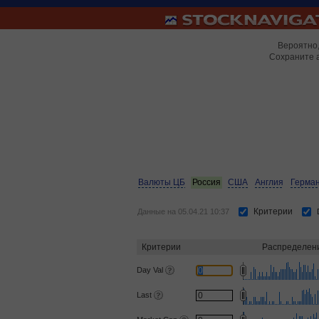
Вероятно,
Сохраните 
Валюты ЦБ
Россия
США
Англия
Герма
Критерии
Данные на 05.04.21 10:37
Критерии
Распределен
Day Val
Last