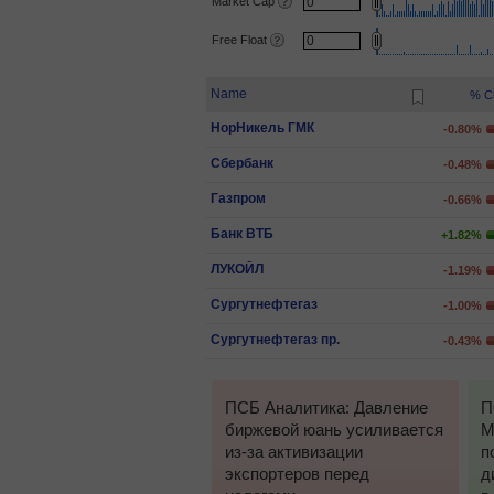
Market Cap
Free Float
Name
% C
НорНикель ГМК
-0.80%
Сбербанк
-0.48%
Газпром
-0.66%
Банк ВТБ
+1.82%
ЛУКОЙЛ
-1.19%
Сургутнефтегаз
-1.00%
Сургутнефтегаз пр.
-0.43%
ПСБ Аналитика: Давление
П
биржевой юань усиливается
М
из-за активизации
п
экспортеров перед
д