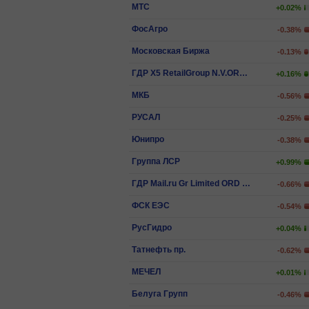
МТС
+0.02%
ФосАгро
-0.38%
Московская Биржа
-0.13%
ГДР X5 RetailGroup N.V.ORD SHS
+0.16%
МКБ
-0.56%
РУСАЛ
-0.25%
Юнипро
-0.38%
Группа ЛСР
+0.99%
ГДР Mail.ru Gr Limited ORD SHS
-0.66%
ФСК ЕЭС
-0.54%
РусГидро
+0.04%
Татнефть пр.
-0.62%
МЕЧЕЛ
+0.01%
Белуга Групп
-0.46%