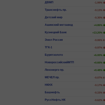
ДВМП
-1.99%
Транснефть пр.
-0.13%
Детский мир
-0.30%
Ашинский метзавод
+4.86%
Кузнецкий Банк
+13.20%
Энел Россия
-0.06%
ТГК-1
-0.97%
Бурятзолото
+6.00%
НовороссийскийМТП
+0.66%
Ленэнерго пр.
+0.48%
МЕЧЕЛ пр.
-0.07%
НКНХ
-0.17%
Башнефть
-0.15%
РуссНефть НК
-0.62%