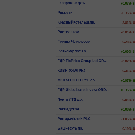
Газпром нефть
+0.07%
Россети
-0.35%
КрасныйКотельщ.пр.
-2.81%
Ростелеком
-0.04%
Группа Черкизово
-0.28%
Совкомфлот ао
+0.09%
ГДР FixPrice Group Ltd ORD SHS
-0.87%
КИВИ (QIWI Plc)
-0.31%
МКПАО ЭН+ ГРУП ао
+0.97%
ГДР Globaltrans Invest ORD SHS
+0.35%
Лента ЛТД др.
-0.04%
Распадская
+0.08%
Petropavlovsk PLC
-1.05%
Башнефть пр.
-0.19%