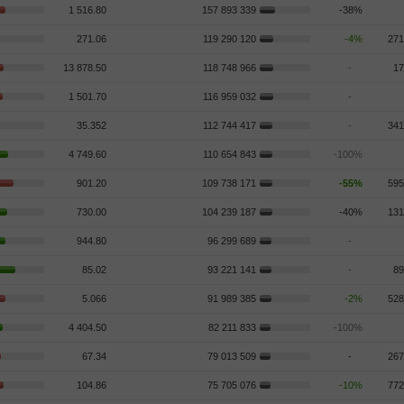
1 516.80
157 893 339
-38%
271.06
119 290 120
-4%
271
13 878.50
118 748 966
-
17
1 501.70
116 959 032
-
35.352
112 744 417
-
341
4 749.60
110 654 843
-100%
901.20
109 738 171
-55%
595
730.00
104 239 187
-40%
131
944.80
96 299 689
-
85.02
93 221 141
-
89
5.066
91 989 385
-2%
528
4 404.50
82 211 833
-100%
67.34
79 013 509
-
267
104.86
75 705 076
-10%
772