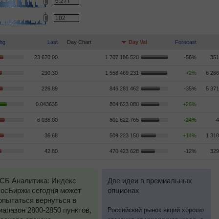
hg
Last
Day Chart
Day Val
Forecast
23 670.00
1 707 186 520
-56%
351
290.30
1 558 469 231
+2%
6 266
226.89
846 281 462
-35%
5 371
0.043635
804 623 080
+26%
6 036.00
801 622 765
-24%
4
36.68
509 223 150
+14%
1 310
42.80
470 423 628
-12%
329
СБ Аналитика: Индекс
Две идеи в премиальных
осБиржи сегодня может
опционах
опытаться вернуться в
иапазон 2800-2850 пунктов,
Российский рынок акций хорошо