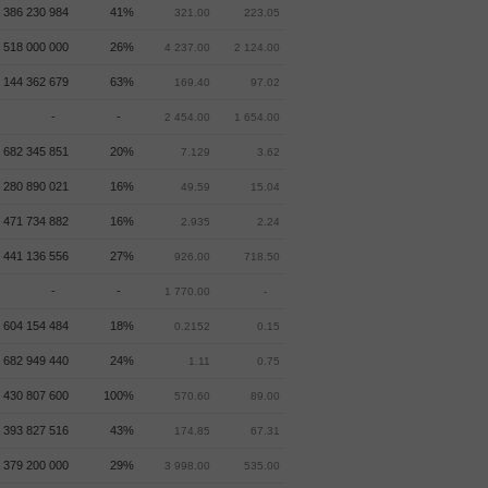
 386 230 984
41%
321.00
223.05
518 000 000
26%
4 237.00
2 124.00
 144 362 679
63%
169.40
97.02
-
-
2 454.00
1 654.00
 682 345 851
20%
7.129
3.62
 280 890 021
16%
49.59
15.04
 471 734 882
16%
2.935
2.24
 441 136 556
27%
926.00
718.50
-
-
1 770.00
-
 604 154 484
18%
0.2152
0.15
 682 949 440
24%
1.11
0.75
 430 807 600
100%
570.60
89.00
 393 827 516
43%
174.85
67.31
379 200 000
29%
3 998.00
535.00