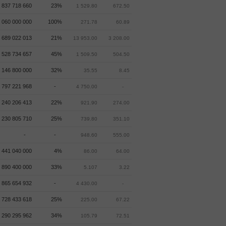
837 718 660
23%
1 529.80
672.50
 060 000 000
100%
271.78
60.89
 689 022 013
21%
13 953.00
3 208.00
528 734 657
45%
1 509.50
504.50
 146 800 000
32%
35.55
8.45
797 221 968
-
4 750.00
-
 240 206 413
22%
921.90
274.00
 230 805 710
25%
739.80
351.10
-
-
948.60
555.00
 441 040 000
4%
86.00
64.00
 890 400 000
33%
5.107
3.22
865 654 932
-
4 430.00
-
 728 433 618
25%
225.00
67.22
 290 295 962
34%
105.79
72.51