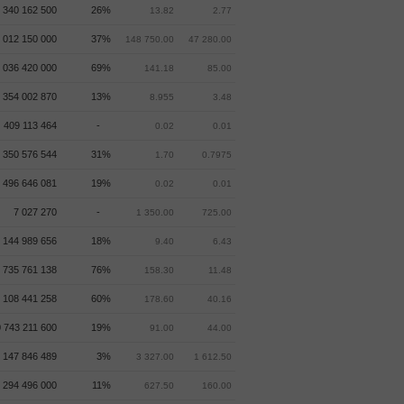
 340 162 500
26%
13.82
2.77
 012 150 000
37%
148 750.00
47 280.00
 036 420 000
69%
141.18
85.00
 354 002 870
13%
8.955
3.48
409 113 464
-
0.02
0.01
 350 576 544
31%
1.70
0.7975
 496 646 081
19%
0.02
0.01
7 027 270
-
1 350.00
725.00
 144 989 656
18%
9.40
6.43
 735 761 138
76%
158.30
11.48
 108 441 258
60%
178.60
40.16
 743 211 600
19%
91.00
44.00
147 846 489
3%
3 327.00
1 612.50
 294 496 000
11%
627.50
160.00