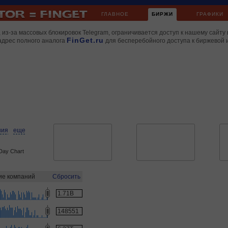
ГЛАВНОЕ
БИРЖИ
ГРАФИКИ
 из-за массовых блокировок Telegram, ограничивается доступ к нашему сайту 
FinGet.ru
адрес полного аналога
для бесперебойного доступа к биржевой
ния
еще
Day Chart
ие компаний
Сбросить