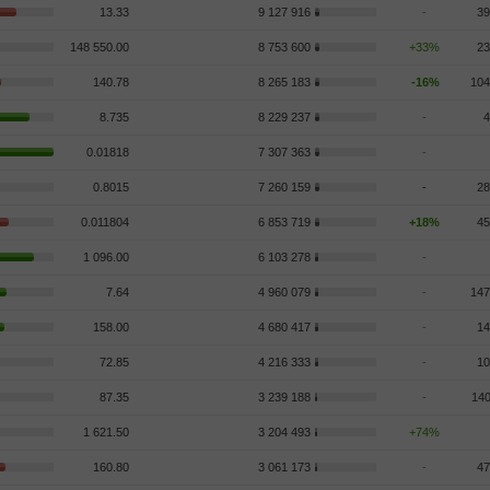
13.33
9 127 916
-
39
148 550.00
8 753 600
+33%
23
140.78
8 265 183
-16%
104
8.735
8 229 237
-
4
0.01818
7 307 363
-
0.8015
7 260 159
-
28
0.011804
6 853 719
+18%
45
1 096.00
6 103 278
-
7.64
4 960 079
-
147
158.00
4 680 417
-
14
72.85
4 216 333
-
10
87.35
3 239 188
-
140
1 621.50
3 204 493
+74%
160.80
3 061 173
-
47