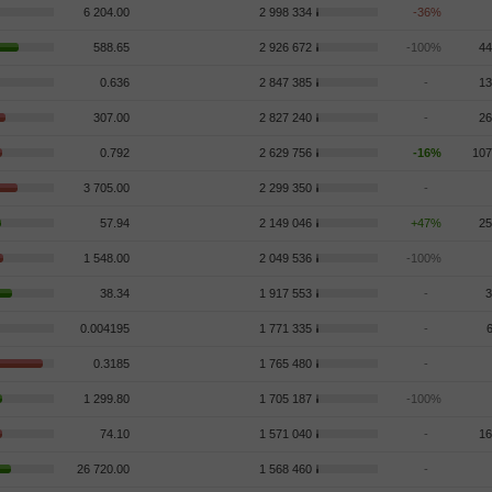
6 204.00
2 998 334
-36%
588.65
2 926 672
-100%
44
0.636
2 847 385
-
13
307.00
2 827 240
-
26
0.792
2 629 756
-16%
107
3 705.00
2 299 350
-
57.94
2 149 046
+47%
25
1 548.00
2 049 536
-100%
38.34
1 917 553
-
3
0.004195
1 771 335
-
0.3185
1 765 480
-
1 299.80
1 705 187
-100%
74.10
1 571 040
-
16
26 720.00
1 568 460
-