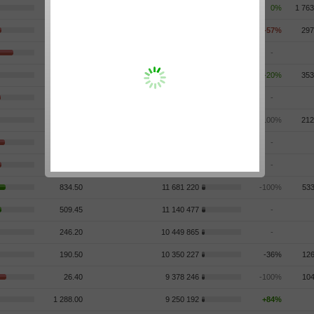
371.90
23 895 117
0%
1 763
1.4975
23 888 396
-57%
297
12.98
21 552 936
-
107.59
15 813 174
-20%
353
2 336.00
15 366 978
-
89.64
12 815 649
-100%
212
732.50
12 544 288
-
803.50
12 186 812
-
834.50
11 681 220
-100%
533
509.45
11 140 477
-
246.20
10 449 865
-
190.50
10 350 227
-36%
126
26.40
9 378 246
-100%
104
1 288.00
9 250 192
+84%