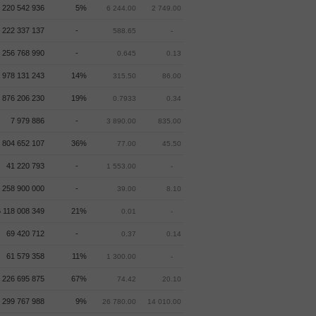
220 542 936
5%
6 244.00
2 749.00
 222 337 137
-
588.65
-
 256 768 990
-
0.645
0.13
 978 131 243
14%
315.50
86.00
 876 206 230
19%
0.7933
0.34
7 979 886
-
3 890.00
835.00
 804 652 107
36%
77.00
45.50
41 220 793
-
1 553.00
-
 258 900 000
-
39.00
8.10
6 118 008 349
21%
0.01
-
69 420 712
-
0.37
0.14
61 579 358
11%
1 300.00
-
 226 695 875
67%
74.42
20.10
299 767 988
9%
26 780.00
14 010.00