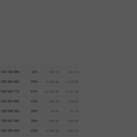
разбор Что происходит. Мелко,
Хоботов. smart-
lab.ru/blog/1337543.php Волну С
зигзага вверх нарисовали в
С_А_М_О_Л_Е_Т__(шорт
виде сходящегося КДТ (похоже
от 07.08.2026)
дорисовали). Но не 100%.
Сейчас, скорее всего вниз, если
TRADINGVIEW
SMART-LAB
дорисовали. Нефть вчера
отскочила вверх. Атака на
ягодки в Екатеринбурге. И как
долетели? Что думаете?
Полезная информация?
 543 290 989
11%
567.75
291.00
Поставьте пожалуйста плюс.
Стоит подписаться: smart-
 305 369 080
97%
4 942.60
1 430.00
lab.ru/my/master1/ почитайте,
509 556 775
67%
10 919.00
4 131.00
кстати.
 555 804 066
21%
239.40
100.82
 229 598 350
20%
59.55
27.72
 739 503 490
32%
685.25
349.55
 036 306 000
21%
1 480.20
590.20