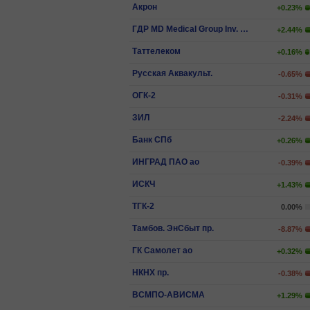
Акрон
+0.23%
ГДР MD Medical Group Inv. PLC
+2.44%
Таттелеком
+0.16%
Русская Аквакульт.
-0.65%
ОГК-2
-0.31%
ЗИЛ
-2.24%
Банк СПб
+0.26%
ИНГРАД ПАО ао
-0.39%
ИCКЧ
+1.43%
ТГК-2
0.00%
Тамбов. ЭнСбыт пр.
-8.87%
ГК Самолет ао
+0.32%
НКНХ пр.
-0.38%
ВСМПО-АВИСМА
+1.29%