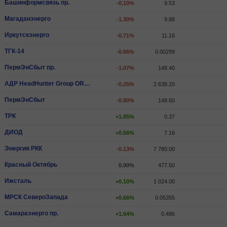
Башинформсвязь пр.
-0.10%
9.53
Магаданэнерго
-1.30%
9.88
Иркутскэнерго
-0.71%
11.16
ТГК-14
-0.66%
0.00299
ПермЭнСбыт пр.
-1.07%
148.40
АДР HeadHunter Group ORD SHS
-0.25%
2 638.20
ПермЭнСбыт
-0.80%
148.60
ТРК
+1.65%
0.37
ДИОД
+0.56%
7.16
Энергия РКК
-0.13%
7 780.00
Красный Октябрь
0.00%
477.50
Ижсталь
+0.10%
1 024.00
МРСК СевероЗапада
+0.66%
0.05355
Самараэнерго пр.
+1.04%
0.486