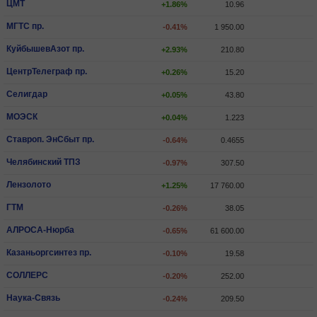
ЦМТ
+1.86%
10.96
МГТС пр.
-0.41%
1 950.00
КуйбышевАзот пр.
+2.93%
210.80
ЦентрТелеграф пр.
+0.26%
15.20
Селигдар
+0.05%
43.80
МОЭСК
+0.04%
1.223
Ставроп. ЭнСбыт пр.
-0.64%
0.4655
Челябинский ТПЗ
-0.97%
307.50
Лензолото
+1.25%
17 760.00
ГТМ
-0.26%
38.05
АЛРОСА-Нюрба
-0.65%
61 600.00
Казаньоргсинтез пр.
-0.10%
19.58
СОЛЛЕРС
-0.20%
252.00
Наука-Связь
-0.24%
209.50