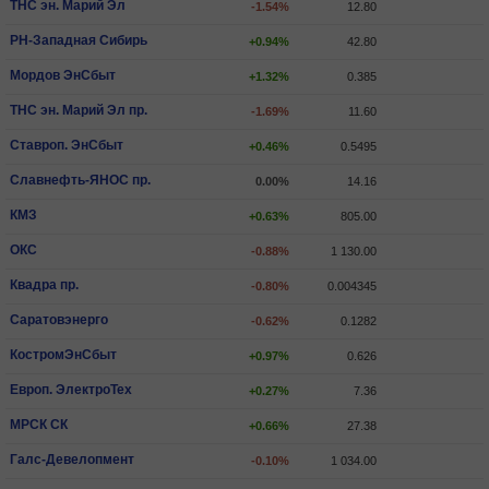
ТНС эн. Марий Эл
-1.54%
12.80
РН-Западная Сибирь
+0.94%
42.80
Мордов ЭнСбыт
+1.32%
0.385
ТНС эн. Марий Эл пр.
-1.69%
11.60
Ставроп. ЭнСбыт
+0.46%
0.5495
Славнефть-ЯНОС пр.
0.00%
14.16
КМЗ
+0.63%
805.00
ОКС
-0.88%
1 130.00
Квадра пр.
-0.80%
0.004345
Саратовэнерго
-0.62%
0.1282
КостромЭнСбыт
+0.97%
0.626
Европ. ЭлектроТех
+0.27%
7.36
МРСК СК
+0.66%
27.38
Галс-Девелопмент
-0.10%
1 034.00