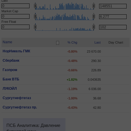
Last
Market Cap
Free Float
Name
% Chg
Last
Day Chart
НорНикель ГМК
-0.80%
23 670.00
Сбербанк
-0.48%
290.30
Газпром
-0.66%
226.89
Банк ВТБ
+1.82%
0.043635
ЛУКОЙЛ
-1.19%
6 036.00
Сургутнефтегаз
-1.00%
36.68
Сургутнефтегаз пр.
-0.43%
42.80
ПСБ Аналитика: Давление
ПСБ Аналитика: Индекс