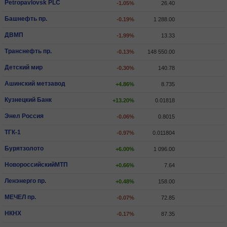
Petropavlovsk PLC
-1.05%
26.40
Башнефть пр.
-0.19%
1 288.00
ДВМП
-1.99%
13.33
Транснефть пр.
-0.13%
148 550.00
Детский мир
-0.30%
140.78
Ашинский метзавод
+4.86%
8.735
Кузнецкий Банк
+13.20%
0.01818
Энел Россия
-0.06%
0.8015
ТГК-1
-0.97%
0.011804
Бурятзолото
+6.00%
1 096.00
НовороссийскийМТП
+0.66%
7.64
Ленэнерго пр.
+0.48%
158.00
МЕЧЕЛ пр.
-0.07%
72.85
НКНХ
-0.17%
87.35