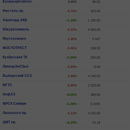
Казаньоргсинтез
0.00%
90.00
Ижсталь пр.
-0.75%
923.00
Авангард АКБ
+1.28%
1 185.00
Южуралникель
-0.10%
9 960.00
Якутскэнерго
-2.40%
0.447
МОСТОТРЕСТ
-0.46%
108.50
Кузбасская ТК
+1.99%
205.00
ЛипецкЭнСбыт
-0.59%
8.40
Выборгский ССЗ
-1.88%
4 700.00
МГТС
-0.85%
2 320.00
НефАЗ
+0.05%
368.00
МРСК Сибири
+1.48%
0.3435
Лензолото пр.
-0.12%
4 225.00
ЦМТ пр.
+0.20%
10.18