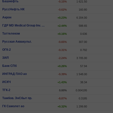
Башнефть
-0.15%
1 621.50
РуссНефть НК
-0.62%
160.80
Акрон
+0.23%
6 204.00
ГДР MD Medical Group Inv. PLC
+2.44%
588.65
Таттелеком
+0.16%
0.636
Русская Аквакульт.
-0.65%
307.00
ОГК-2
-0.31%
0.792
ЗИЛ
-2.24%
3 705.00
Банк СПб
+0.26%
57.94
ИНГРАД ПАО ао
-0.39%
1 548.00
ИCКЧ
+1.43%
38.34
ТГК-2
0.00%
0.004195
Тамбов. ЭнСбыт пр.
-8.87%
0.3185
ГК Самолет ао
+0.32%
1 299.80