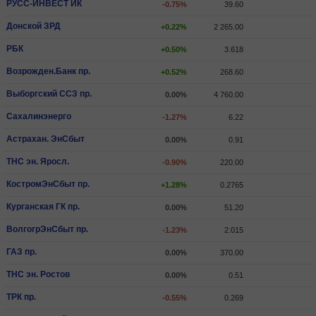
РУСС-ИНВЕСТ ИК
-0.75%
39.60
Донской ЗРД
+0.22%
2 265.00
РБК
+0.50%
3.618
Возрожден.Банк пр.
+0.52%
268.60
Выборгский ССЗ пр.
0.00%
4 760.00
Сахалинэнерго
-1.27%
6.22
Астрахан. ЭнСбыт
0.00%
0.91
ТНС эн. Яросл.
-0.90%
220.00
КостромЭнСбыт пр.
+1.28%
0.2765
Курганская ГК пр.
0.00%
51.20
ВолгогрЭнСбыт пр.
-1.23%
2.015
ГАЗ пр.
0.00%
370.00
ТНС эн. Ростов
0.00%
0.51
ТРК пр.
-0.55%
0.269