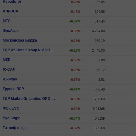
Аэрофлот
-0.24%
67.34
АЛРОСА
-0.47%
104.86
МТС
+0.02%
317.45
ФосАгро
-0.38%
4 224.00
Московская Биржа
-0.13%
169.19
ГДР X5 RetailGroup N.V.ORD SHS
+0.16%
2 448.00
МКБ
-0.56%
7.08
РУСАЛ
-0.25%
49.12
Юнипро
-0.38%
2.91
Группа ЛСР
+0.99%
858.40
ГДР Mail.ru Gr Limited ORD SHS
-0.66%
1 758.60
ФСК ЕЭС
-0.54%
0.21368
РусГидро
+0.04%
0.8109
Татнефть пр.
-0.62%
565.60