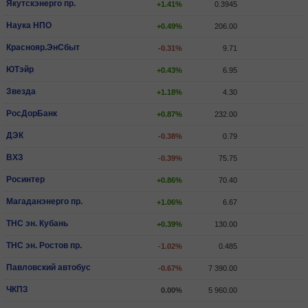
Якутскэнерго пр.
+1.41%
0.3945
Наука НПО
+0.49%
206.00
Краснояр.ЭнСбыт
-0.31%
9.71
ЮТэйр
+0.43%
6.95
Звезда
+1.18%
4.30
РосДорБанк
+0.87%
232.00
ДЭК
-0.38%
0.79
ВХЗ
-0.39%
75.75
Росинтер
+0.86%
70.40
Магаданэнерго пр.
+1.06%
6.67
ТНС эн. Кубань
+0.39%
130.00
ТНС эн. Ростов пр.
-1.02%
0.485
Павловский автобус
-0.67%
7 390.00
ЧКПЗ
0.00%
5 960.00