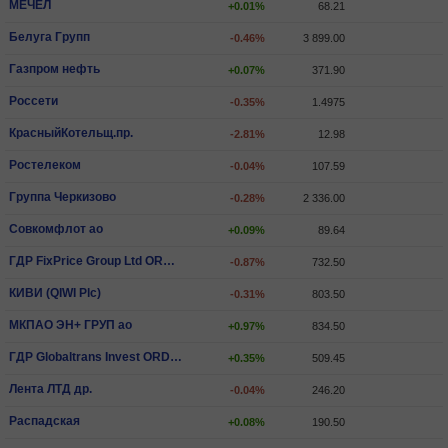
МЕЧЕЛ
+0.01%
68.21
Белуга Групп
-0.46%
3 899.00
Газпром нефть
+0.07%
371.90
Россети
-0.35%
1.4975
КрасныйКотельщ.пр.
-2.81%
12.98
Ростелеком
-0.04%
107.59
Группа Черкизово
-0.28%
2 336.00
Совкомфлот ао
+0.09%
89.64
ГДР FixPrice Group Ltd ORD SHS
-0.87%
732.50
КИВИ (QIWI Plc)
-0.31%
803.50
МКПАО ЭН+ ГРУП ао
+0.97%
834.50
ГДР Globaltrans Invest ORD SHS
+0.35%
509.45
Лента ЛТД др.
-0.04%
246.20
Распадская
+0.08%
190.50