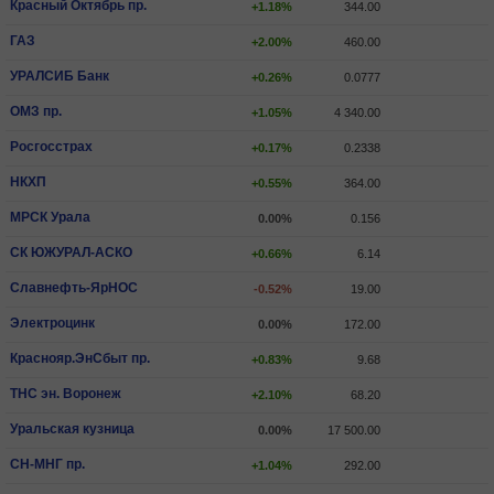
Красный Октябрь пр.
+1.18%
344.00
ГАЗ
+2.00%
460.00
УРАЛСИБ Банк
+0.26%
0.0777
ОМЗ пр.
+1.05%
4 340.00
Росгосстрах
+0.17%
0.2338
НКХП
+0.55%
364.00
МРСК Урала
0.00%
0.156
СК ЮЖУРАЛ-АСКО
+0.66%
6.14
Славнефть-ЯрНОС
-0.52%
19.00
Электроцинк
0.00%
172.00
Краснояр.ЭнСбыт пр.
+0.83%
9.68
ТНС эн. Воронеж
+2.10%
68.20
Уральская кузница
0.00%
17 500.00
СН-МНГ пр.
+1.04%
292.00