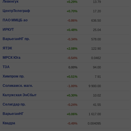
Левенгук
+0.29%
13.79
ЦентрТелеграф
+0.70%
17.20
ПАО ММЦБ ао
-0.86%
636.50
ИРКУТ
+0.48%
25.04
ВарьеганHГ пр.
-0.34%
578.00
ЯТЭК
+2.08%
122.90
МРСК Юга
-0.54%
0.0462
ТЗА
0.00%
94.00
Химпром пр.
+0.51%
7.91
Соликамск. магн.
-1.00%
9 900.00
Калужская ЭнСбыт
+0.30%
10.02
Селигдар пр.
-0.24%
41.55
ВарьеганHГ
+0.06%
1 617.00
Квадра
-0.49%
0.004095