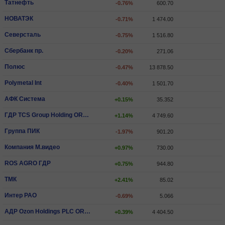
Татнефть
-0.76%
600.70
НОВАТЭК
-0.71%
1 474.00
Северсталь
-0.75%
1 516.80
Сбербанк пр.
-0.20%
271.06
Полюс
-0.47%
13 878.50
Polymetal Int
-0.40%
1 501.70
АФК Система
+0.15%
35.352
ГДР TCS Group Holding ORD SHS
+1.14%
4 749.60
Группа ПИК
-1.97%
901.20
Компания М.видео
+0.97%
730.00
ROS AGRO ГДР
+0.75%
944.80
ТМК
+2.41%
85.02
Интер РАО
-0.69%
5.066
АДР Ozon Holdings PLC ORD SHS
+0.39%
4 404.50