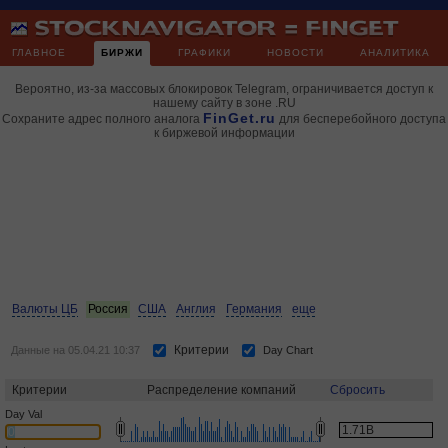
ГЛАВНОЕ
БИРЖИ
ГРАФИКИ
НОВОСТИ
АНАЛИТИКА
Вероятно, из-за массовых блокировок Telegram, ограничивается доступ к
нашему сайту в зоне .RU
FinGet.ru
Сохраните адрес полного аналога
для бесперебойного доступа
к биржевой информации
Валюты ЦБ
Россия
США
Англия
Германия
еще
Критерии
Данные на 05.04.21 10:37
Day Chart
Критерии
Распределение компаний
Сбросить
Day Val