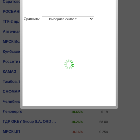
Саратовский НПЗ пр.
+0.26%
15 540.00
РОСБАНК
+3.30%
81.40
Сравнить:
ТГК-2 пр.
+0.59%
0.00679
Аптечная сеть 36,6
-0.07%
14.20
МРСК Волги
-0.07%
0.0668
КуйбышевАзот
+2.00%
204.40
Россети пр.
-1.06%
2.06
КАМАЗ
0.00%
65.30
Тамбов. ЭнСбыт
-3.81%
0.429
САФМАР Фин.Инвестиции ПАО ао
+1.51%
499.00
Челябинский МК
-1.80%
3 275.00
Ленэнерго
+0.65%
6.19
ГДР OKEY Group S.A. ORD SHS
+0.26%
58.00
МРСК ЦП
-0.16%
0.254