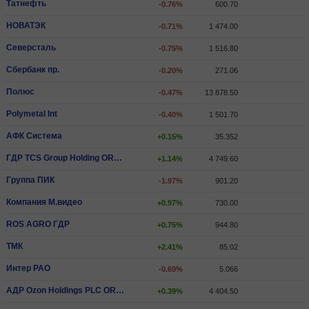
Татнефть
-0.76%
600.70
НОВАТЭК
-0.71%
1 474.00
Северсталь
-0.75%
1 516.80
Сбербанк пр.
-0.20%
271.06
Полюс
-0.47%
13 878.50
Polymetal Int
-0.40%
1 501.70
АФК Система
+0.15%
35.352
ГДР TCS Group Holding ORD SHS
+1.14%
4 749.60
Группа ПИК
-1.97%
901.20
Компания М.видео
+0.97%
730.00
ROS AGRO ГДР
+0.75%
944.80
ТМК
+2.41%
85.02
Интер РАО
-0.69%
5.066
АДР Ozon Holdings PLC ORD SHS
+0.39%
4 404.50