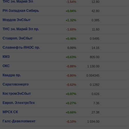
ТНС эн. Марий Эл
-1.54%
12.80
РН-Западная Сибирь
+0.94%
42.80
Мордов ЭнСбыт
+1.32%
0.385
ТНС эн. Марий Эл пр.
-1.69%
11.60
Ставроп. ЭнСбыт
+0.46%
0.5495
Славнефть-ЯНОС пр.
0.00%
14.16
КМЗ
+0.63%
805.00
ОКС
-0.88%
1 130.00
Квадра пр.
-0.80%
0.004345
Саратовэнерго
-0.62%
0.1282
КостромЭнСбыт
+0.97%
0.626
Европ. ЭлектроТех
+0.27%
7.36
МРСК СК
+0.66%
27.38
Галс-Девелопмент
-0.10%
1 034.00