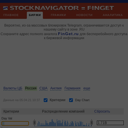
ГЛАВНОЕ
БИРЖИ
ГРАФИКИ
НОВОСТИ
АНАЛИТИКА
Вероятно, из-за массовых блокировок Telegram, ограничивается доступ к
нашему сайту в зоне .RU
FinGet.ru
Сохраните адрес полного аналога
для бесперебойного доступа
к биржевой информации
Валюты ЦБ
Россия
США
Англия
Германия
еще
Критерии
Данные на 05.04.21 10:37
Day Chart
Критерии
Распределение компаний
Сбросить
Day Val