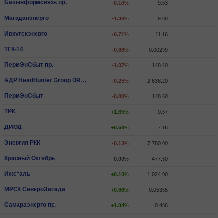
Башинформсвязь пр.
-0.10%
9.53
Магаданэнерго
-1.30%
9.88
Иркутскэнерго
-0.71%
11.16
ТГК-14
-0.66%
0.00299
ПермЭнСбыт пр.
-1.07%
148.40
АДР HeadHunter Group ORD SHS
-0.25%
2 638.20
ПермЭнСбыт
-0.80%
148.60
ТРК
+1.65%
0.37
ДИОД
+0.56%
7.16
Энергия РКК
-0.13%
7 780.00
Красный Октябрь
0.00%
477.50
Ижсталь
+0.10%
1 024.00
МРСК СевероЗапада
+0.66%
0.05355
Самараэнерго пр.
+1.04%
0.486