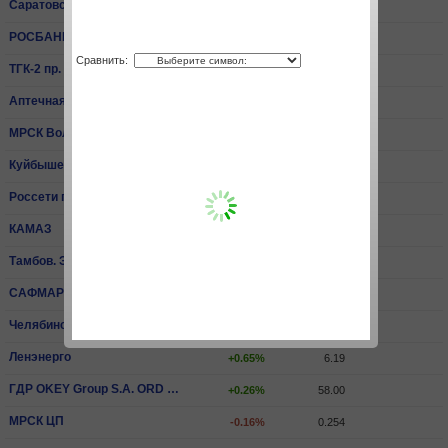
Саратовский НПЗ пр.
+0.26%
15 540.00
РОСБАНК
+3.30%
81.40
Сравнить:
ТГК-2 пр.
+0.59%
0.00679
Аптечная сеть 36,6
-0.07%
14.20
МРСК Волги
-0.07%
0.0668
КуйбышевАзот
+2.00%
204.40
Россети пр.
-1.06%
2.06
КАМАЗ
0.00%
65.30
Тамбов. ЭнСбыт
-3.81%
0.429
САФМАР Фин.Инвестиции ПАО ао
+1.51%
499.00
Челябинский МК
-1.80%
3 275.00
Ленэнерго
+0.65%
6.19
ГДР OKEY Group S.A. ORD SHS
+0.26%
58.00
МРСК ЦП
-0.16%
0.254