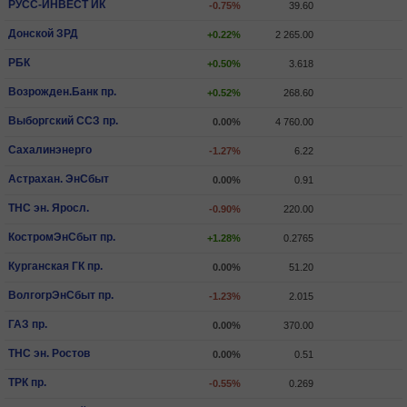
РУСС-ИНВЕСТ ИК
-0.75%
39.60
Донской ЗРД
+0.22%
2 265.00
РБК
+0.50%
3.618
Возрожден.Банк пр.
+0.52%
268.60
Выборгский ССЗ пр.
0.00%
4 760.00
Сахалинэнерго
-1.27%
6.22
Астрахан. ЭнСбыт
0.00%
0.91
ТНС эн. Яросл.
-0.90%
220.00
КостромЭнСбыт пр.
+1.28%
0.2765
Курганская ГК пр.
0.00%
51.20
ВолгогрЭнСбыт пр.
-1.23%
2.015
ГАЗ пр.
0.00%
370.00
ТНС эн. Ростов
0.00%
0.51
ТРК пр.
-0.55%
0.269