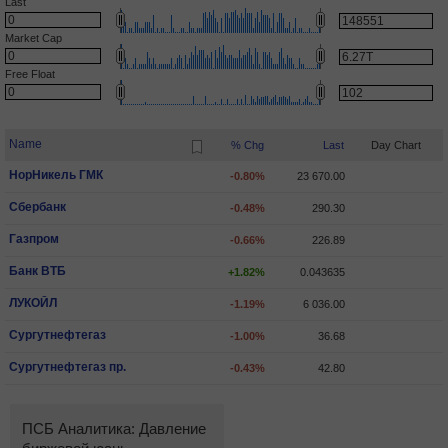
Last
Market Cap
Free Float
Name
% Chg
Last
Day Chart
НорНикель ГМК
-0.80%
23 670.00
Сбербанк
-0.48%
290.30
Газпром
-0.66%
226.89
Банк ВТБ
+1.82%
0.043635
ЛУКОЙЛ
-1.19%
6 036.00
Сургутнефтегаз
-1.00%
36.68
Сургутнефтегаз пр.
-0.43%
42.80
ПСБ Аналитика: Давление
ПСБ Аналитика: Индекс