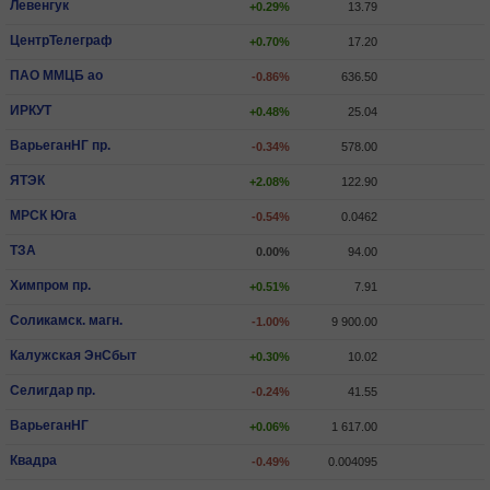
Левенгук
+0.29%
13.79
ЦентрТелеграф
+0.70%
17.20
ПАО ММЦБ ао
-0.86%
636.50
ИРКУТ
+0.48%
25.04
ВарьеганHГ пр.
-0.34%
578.00
ЯТЭК
+2.08%
122.90
МРСК Юга
-0.54%
0.0462
ТЗА
0.00%
94.00
Химпром пр.
+0.51%
7.91
Соликамск. магн.
-1.00%
9 900.00
Калужская ЭнСбыт
+0.30%
10.02
Селигдар пр.
-0.24%
41.55
ВарьеганHГ
+0.06%
1 617.00
Квадра
-0.49%
0.004095