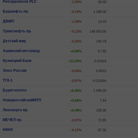
Petropavlovsk PLC
-1.05%
26.40
Башнефть пр.
-0.19%
1 288.00
ДВМП
-1.99%
13.33
Транснефть пр.
-0.13%
148 550.00
Детский мир
-0.30%
140.78
Ашинский метзавод
+4.86%
8.735
Кузнецкий Банк
+13.20%
0.01818
Энел Россия
-0.06%
0.8015
ТГК-1
-0.97%
0.011804
Бурятзолото
+6.00%
1 096.00
НовороссийскийМТП
+0.66%
7.64
Ленэнерго пр.
+0.48%
158.00
МЕЧЕЛ пр.
-0.07%
72.85
НКНХ
-0.17%
87.35