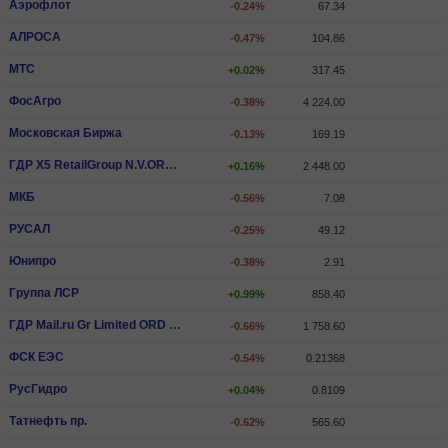
Аэрофлот
-0.24%
67.34
АЛРОСА
-0.47%
104.86
МТС
+0.02%
317.45
ФосАгро
-0.38%
4 224.00
Московская Биржа
-0.13%
169.19
ГДР X5 RetailGroup N.V.ORD SHS
+0.16%
2 448.00
МКБ
-0.56%
7.08
РУСАЛ
-0.25%
49.12
Юнипро
-0.38%
2.91
Группа ЛСР
+0.99%
858.40
ГДР Mail.ru Gr Limited ORD SHS
-0.66%
1 758.60
ФСК ЕЭС
-0.54%
0.21368
РусГидро
+0.04%
0.8109
Татнефть пр.
-0.62%
565.60