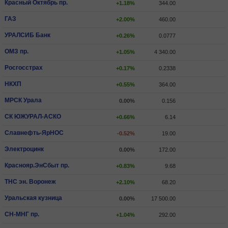
Красный Октябрь пр.
+1.18%
344.00
ГАЗ
+2.00%
460.00
УРАЛСИБ Банк
+0.26%
0.0777
ОМЗ пр.
+1.05%
4 340.00
Росгосстрах
+0.17%
0.2338
НКХП
+0.55%
364.00
МРСК Урала
0.00%
0.156
СК ЮЖУРАЛ-АСКО
+0.66%
6.14
Славнефть-ЯрНОС
-0.52%
19.00
Электроцинк
0.00%
172.00
Краснояр.ЭнСбыт пр.
+0.83%
9.68
ТНС эн. Воронеж
+2.10%
68.20
Уральская кузница
0.00%
17 500.00
СН-МНГ пр.
+1.04%
292.00