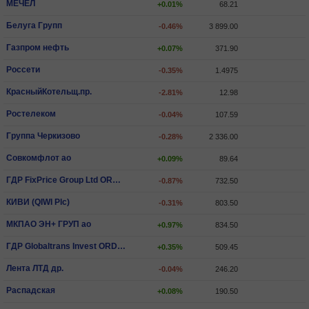
МЕЧЕЛ
+0.01%
68.21
Белуга Групп
-0.46%
3 899.00
Газпром нефть
+0.07%
371.90
Россети
-0.35%
1.4975
КрасныйКотельщ.пр.
-2.81%
12.98
Ростелеком
-0.04%
107.59
Группа Черкизово
-0.28%
2 336.00
Совкомфлот ао
+0.09%
89.64
ГДР FixPrice Group Ltd ORD SHS
-0.87%
732.50
КИВИ (QIWI Plc)
-0.31%
803.50
МКПАО ЭН+ ГРУП ао
+0.97%
834.50
ГДР Globaltrans Invest ORD SHS
+0.35%
509.45
Лента ЛТД др.
-0.04%
246.20
Распадская
+0.08%
190.50