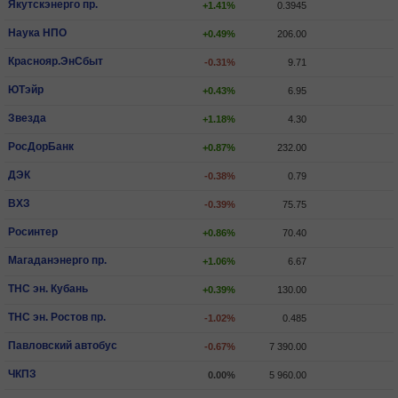
Якутскэнерго пр.
+1.41%
0.3945
Наука НПО
+0.49%
206.00
Краснояр.ЭнСбыт
-0.31%
9.71
ЮТэйр
+0.43%
6.95
Звезда
+1.18%
4.30
РосДорБанк
+0.87%
232.00
ДЭК
-0.38%
0.79
ВХЗ
-0.39%
75.75
Росинтер
+0.86%
70.40
Магаданэнерго пр.
+1.06%
6.67
ТНС эн. Кубань
+0.39%
130.00
ТНС эн. Ростов пр.
-1.02%
0.485
Павловский автобус
-0.67%
7 390.00
ЧКПЗ
0.00%
5 960.00