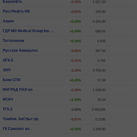
Башнефть
-0.15%
1 621.50
РуссНефть НК
-0.62%
160.80
Акрон
+0.23%
6 204.00
ГДР MD Medical Group Inv. PLC
+2.44%
588.65
Таттелеком
+0.16%
0.636
Русская Аквакульт.
-0.65%
307.00
ОГК-2
-0.31%
0.792
ЗИЛ
-2.24%
3 705.00
Банк СПб
+0.26%
57.94
ИНГРАД ПАО ао
-0.39%
1 548.00
ИCКЧ
+1.43%
38.34
ТГК-2
0.00%
0.004195
Тамбов. ЭнСбыт пр.
-8.87%
0.3185
ГК Самолет ао
+0.32%
1 299.80