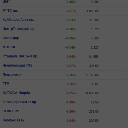
ЦМТ
+1.86%
10.96
МГТС пр.
-0.41%
1 950.00
КуйбышевАзот пр.
+2.93%
210.80
ЦентрТелеграф пр.
+0.26%
15.20
Селигдар
+0.05%
43.80
МОЭСК
+0.04%
1.223
Ставроп. ЭнСбыт пр.
-0.64%
0.4655
Челябинский ТПЗ
-0.97%
307.50
Лензолото
+1.25%
17 760.00
ГТМ
-0.26%
38.05
АЛРОСА-Нюрба
-0.65%
61 600.00
Казаньоргсинтез пр.
-0.10%
19.58
СОЛЛЕРС
-0.20%
252.00
Наука-Связь
-0.24%
209.50