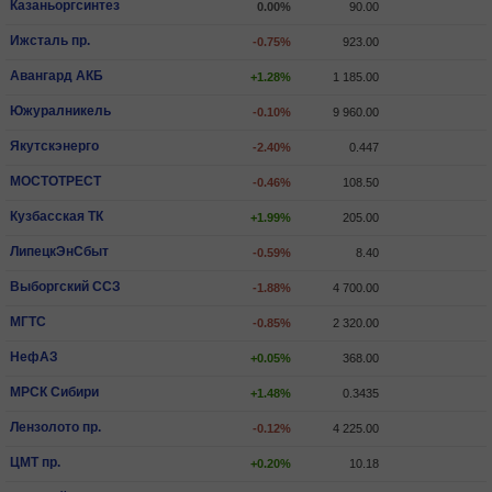
Казаньоргсинтез
0.00%
90.00
Ижсталь пр.
-0.75%
923.00
Авангард АКБ
+1.28%
1 185.00
Южуралникель
-0.10%
9 960.00
Якутскэнерго
-2.40%
0.447
МОСТОТРЕСТ
-0.46%
108.50
Кузбасская ТК
+1.99%
205.00
ЛипецкЭнСбыт
-0.59%
8.40
Выборгский ССЗ
-1.88%
4 700.00
МГТС
-0.85%
2 320.00
НефАЗ
+0.05%
368.00
МРСК Сибири
+1.48%
0.3435
Лензолото пр.
-0.12%
4 225.00
ЦМТ пр.
+0.20%
10.18