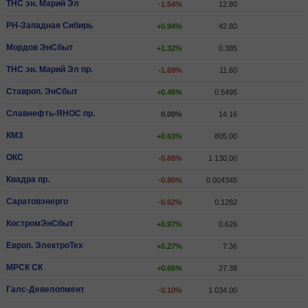
ТНС эн. Марий Эл
-1.54%
12.80
РН-Западная Сибирь
+0.94%
42.80
Мордов ЭнСбыт
+1.32%
0.385
ТНС эн. Марий Эл пр.
-1.69%
11.60
Ставроп. ЭнСбыт
+0.46%
0.5495
Славнефть-ЯНОС пр.
0.00%
14.16
КМЗ
+0.63%
805.00
ОКС
-0.88%
1 130.00
Квадра пр.
-0.80%
0.004345
Саратовэнерго
-0.62%
0.1282
КостромЭнСбыт
+0.97%
0.626
Европ. ЭлектроТех
+0.27%
7.36
МРСК СК
+0.66%
27.38
Галс-Девелопмент
-0.10%
1 034.00