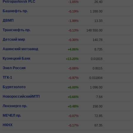
Petropavlovsk PLC
-1.05%
26.40
Башнефть пр.
-0.19%
1 288.00
ДВМП
-1.99%
13.33
Транснефть пр.
-0.13%
148 550.00
Детский мир
-0.30%
140.78
Ашинский метзавод
+4.86%
8.735
Кузнецкий Банк
+13.20%
0.01818
Энел Россия
-0.06%
0.8015
ТГК-1
-0.97%
0.011804
Бурятзолото
+6.00%
1 096.00
НовороссийскийМТП
+0.66%
7.64
Ленэнерго пр.
+0.48%
158.00
МЕЧЕЛ пр.
-0.07%
72.85
НКНХ
-0.17%
87.35