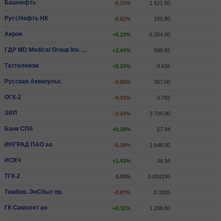
Башнефть
-0.15%
1 621.50
РуссНефть НК
-0.62%
160.80
Акрон
+0.23%
6 204.00
ГДР MD Medical Group Inv. PLC
+2.44%
588.65
Таттелеком
+0.16%
0.636
Русская Аквакульт.
-0.65%
307.00
ОГК-2
-0.31%
0.792
ЗИЛ
-2.24%
3 705.00
Банк СПб
+0.26%
57.94
ИНГРАД ПАО ао
-0.39%
1 548.00
ИCКЧ
+1.43%
38.34
ТГК-2
0.00%
0.004195
Тамбов. ЭнСбыт пр.
-8.87%
0.3185
ГК Самолет ао
+0.32%
1 299.80