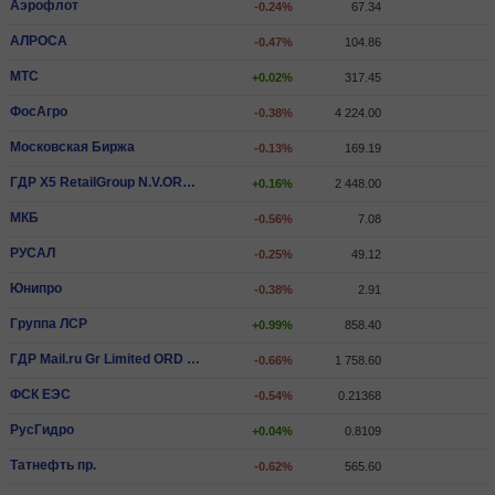
Аэрофлот
-0.24%
67.34
АЛРОСА
-0.47%
104.86
МТС
+0.02%
317.45
ФосАгро
-0.38%
4 224.00
Московская Биржа
-0.13%
169.19
ГДР X5 RetailGroup N.V.ORD SHS
+0.16%
2 448.00
МКБ
-0.56%
7.08
РУСАЛ
-0.25%
49.12
Юнипро
-0.38%
2.91
Группа ЛСР
+0.99%
858.40
ГДР Mail.ru Gr Limited ORD SHS
-0.66%
1 758.60
ФСК ЕЭС
-0.54%
0.21368
РусГидро
+0.04%
0.8109
Татнефть пр.
-0.62%
565.60