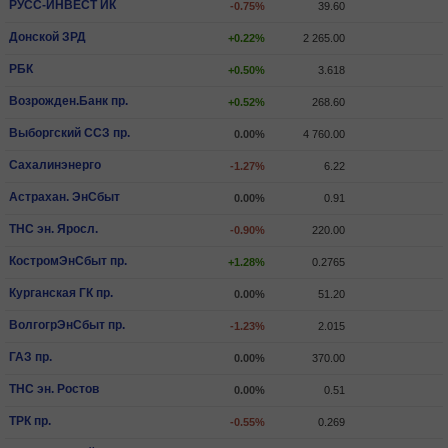
РУСС-ИНВЕСТ ИК
-0.75%
39.60
Донской ЗРД
+0.22%
2 265.00
РБК
+0.50%
3.618
Возрожден.Банк пр.
+0.52%
268.60
Выборгский ССЗ пр.
0.00%
4 760.00
Сахалинэнерго
-1.27%
6.22
Астрахан. ЭнСбыт
0.00%
0.91
ТНС эн. Яросл.
-0.90%
220.00
КостромЭнСбыт пр.
+1.28%
0.2765
Курганская ГК пр.
0.00%
51.20
ВолгогрЭнСбыт пр.
-1.23%
2.015
ГАЗ пр.
0.00%
370.00
ТНС эн. Ростов
0.00%
0.51
ТРК пр.
-0.55%
0.269