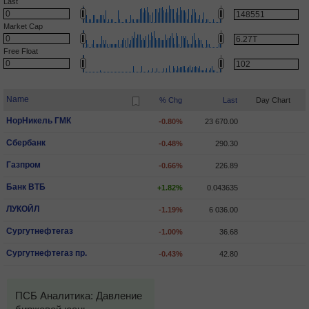
Last
Market Cap
Free Float
Name
% Chg
Last
Day Chart
НорНикель ГМК
-0.80%
23 670.00
Сбербанк
-0.48%
290.30
Газпром
-0.66%
226.89
Банк ВТБ
+1.82%
0.043635
ЛУКОЙЛ
-1.19%
6 036.00
Сургутнефтегаз
-1.00%
36.68
Сургутнефтегаз пр.
-0.43%
42.80
ПСБ Аналитика: Давление
ПСБ Аналитика: Индекс