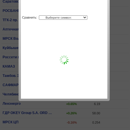
Саратовский НПЗ пр.
+0.26%
15 540.00
РОСБАНК
+3.30%
81.40
Сравнить:
ТГК-2 пр.
+0.59%
0.00679
Аптечная сеть 36,6
-0.07%
14.20
МРСК Волги
-0.07%
0.0668
КуйбышевАзот
+2.00%
204.40
Россети пр.
-1.06%
2.06
КАМАЗ
0.00%
65.30
Тамбов. ЭнСбыт
-3.81%
0.429
САФМАР Фин.Инвестиции ПАО ао
+1.51%
499.00
Челябинский МК
-1.80%
3 275.00
Ленэнерго
+0.65%
6.19
ГДР OKEY Group S.A. ORD SHS
+0.26%
58.00
МРСК ЦП
-0.16%
0.254