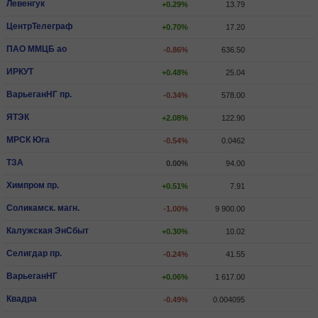
Левенгук
+0.29%
13.79
ЦентрТелеграф
+0.70%
17.20
ПАО ММЦБ ао
-0.86%
636.50
ИРКУТ
+0.48%
25.04
ВарьеганHГ пр.
-0.34%
578.00
ЯТЭК
+2.08%
122.90
МРСК Юга
-0.54%
0.0462
ТЗА
0.00%
94.00
Химпром пр.
+0.51%
7.91
Соликамск. магн.
-1.00%
9 900.00
Калужская ЭнСбыт
+0.30%
10.02
Селигдар пр.
-0.24%
41.55
ВарьеганHГ
+0.06%
1 617.00
Квадра
-0.49%
0.004095