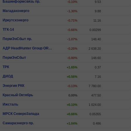
Башинформсвязь пр.
-0.10%
9.53
Магаданэнерго
-1.30%
9.88
Иркутскэнерго
-0.71%
11.16
ТГК-14
-0.66%
0.00299
ПермЭнСбыт пр.
-1.07%
148.40
АДР HeadHunter Group ORD SHS
-0.25%
2 638.20
ПермЭнСбыт
-0.80%
148.60
ТРК
+1.65%
0.37
ДИОД
+0.56%
7.16
Энергия РКК
-0.13%
7 780.00
Красный Октябрь
0.00%
477.50
Ижсталь
+0.10%
1 024.00
МРСК СевероЗапада
+0.66%
0.05355
Самараэнерго пр.
+1.04%
0.486