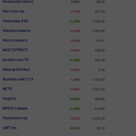
Казаньоргсинтез
0.00%
90.00
Ижсталь пр.
-0.75%
923.00
Авангард АКБ
+1.28%
1 185.00
Южуралникель
-0.10%
9 960.00
Якутскэнерго
-2.40%
0.447
МОСТОТРЕСТ
-0.46%
108.50
Кузбасская ТК
+1.99%
205.00
ЛипецкЭнСбыт
-0.59%
8.40
Выборгский ССЗ
-1.88%
4 700.00
МГТС
-0.85%
2 320.00
НефАЗ
+0.05%
368.00
МРСК Сибири
+1.48%
0.3435
Лензолото пр.
-0.12%
4 225.00
ЦМТ пр.
+0.20%
10.18