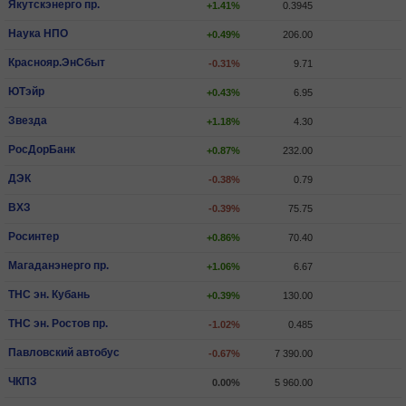
Якутскэнерго пр.
+1.41%
0.3945
Наука НПО
+0.49%
206.00
Краснояр.ЭнСбыт
-0.31%
9.71
ЮТэйр
+0.43%
6.95
Звезда
+1.18%
4.30
РосДорБанк
+0.87%
232.00
ДЭК
-0.38%
0.79
ВХЗ
-0.39%
75.75
Росинтер
+0.86%
70.40
Магаданэнерго пр.
+1.06%
6.67
ТНС эн. Кубань
+0.39%
130.00
ТНС эн. Ростов пр.
-1.02%
0.485
Павловский автобус
-0.67%
7 390.00
ЧКПЗ
0.00%
5 960.00