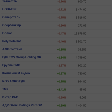
Татнефть
-0.76%
600.70
НОВАТЭК
-0.71%
1 474.00
Северсталь
-0.75%
1 516.80
Сбербанк пр.
-0.20%
271.06
Полюс
-0.47%
13 878.50
Polymetal Int
-0.40%
1 501.70
АФК Система
+0.15%
35.352
ГДР TCS Group Holding ORD SHS
+1.14%
4 749.60
Группа ПИК
-1.97%
901.20
Компания М.видео
+0.97%
730.00
ROS AGRO ГДР
+0.75%
944.80
ТМК
+2.41%
85.02
Интер РАО
-0.69%
5.066
АДР Ozon Holdings PLC ORD SHS
+0.39%
4 404.50