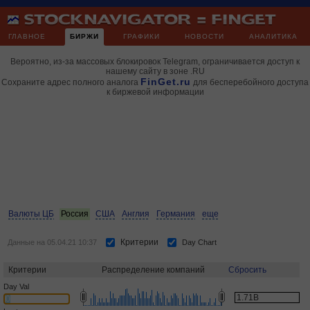
ГЛАВНОЕ
БИРЖИ
ГРАФИКИ
НОВОСТИ
АНАЛИТИКА
Вероятно, из-за массовых блокировок Telegram, ограничивается доступ к
нашему сайту в зоне .RU
FinGet.ru
Сохраните адрес полного аналога
для бесперебойного доступа
к биржевой информации
Валюты ЦБ
Россия
США
Англия
Германия
еще
Критерии
Данные на 05.04.21 10:37
Day Chart
Критерии
Распределение компаний
Сбросить
Day Val