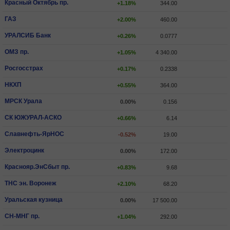
Красный Октябрь пр.
+1.18%
344.00
ГАЗ
+2.00%
460.00
УРАЛСИБ Банк
+0.26%
0.0777
ОМЗ пр.
+1.05%
4 340.00
Росгосстрах
+0.17%
0.2338
НКХП
+0.55%
364.00
МРСК Урала
0.00%
0.156
СК ЮЖУРАЛ-АСКО
+0.66%
6.14
Славнефть-ЯрНОС
-0.52%
19.00
Электроцинк
0.00%
172.00
Краснояр.ЭнСбыт пр.
+0.83%
9.68
ТНС эн. Воронеж
+2.10%
68.20
Уральская кузница
0.00%
17 500.00
СН-МНГ пр.
+1.04%
292.00