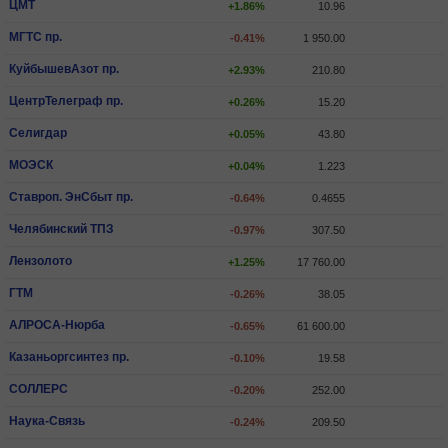
ЦМТ
+1.86%
10.96
МГТС пр.
-0.41%
1 950.00
КуйбышевАзот пр.
+2.93%
210.80
ЦентрТелеграф пр.
+0.26%
15.20
Селигдар
+0.05%
43.80
МОЭСК
+0.04%
1.223
Ставроп. ЭнСбыт пр.
-0.64%
0.4655
Челябинский ТПЗ
-0.97%
307.50
Лензолото
+1.25%
17 760.00
ГТМ
-0.26%
38.05
АЛРОСА-Нюрба
-0.65%
61 600.00
Казаньоргсинтез пр.
-0.10%
19.58
СОЛЛЕРС
-0.20%
252.00
Наука-Связь
-0.24%
209.50