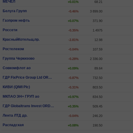
МЕЧЕЛ
+0.01%
68.21
Белуга Групп
-0.46%
3 899.00
Газпром нефть
+0.07%
371.90
Россети
-0.35%
1.4975
КрасныйКотельщ.пр.
-2.81%
12.98
Ростелеком
-0.04%
107.59
Группа Черкизово
-0.28%
2 336.00
Совкомфлот ао
+0.09%
89.64
ГДР FixPrice Group Ltd ORD SHS
-0.87%
732.50
КИВИ (QIWI Plc)
-0.31%
803.50
МКПАО ЭН+ ГРУП ао
+0.97%
834.50
ГДР Globaltrans Invest ORD SHS
+0.35%
509.45
Лента ЛТД др.
-0.04%
246.20
Распадская
+0.08%
190.50