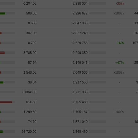
6 204.00
2 998 334
-36%
588.65
2 926 672
-100%
44
0.636
2 847 385
-
13
307.00
2 827 240
-
26
0.792
2 629 756
-16%
107
3 705.00
2 299 350
-
57.94
2 149 046
+47%
25
1 548.00
2 049 536
-100%
38.34
1 917 553
-
3
0.004195
1 771 335
-
0.3185
1 765 480
-
1 299.80
1 705 187
-100%
74.10
1 571 040
-
16
26 720.00
1 568 460
-