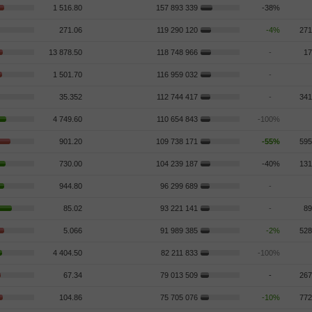
1 516.80
157 893 339
-38%
271.06
119 290 120
-4%
271
13 878.50
118 748 966
-
17
1 501.70
116 959 032
-
35.352
112 744 417
-
341
4 749.60
110 654 843
-100%
901.20
109 738 171
-55%
595
730.00
104 239 187
-40%
131
944.80
96 299 689
-
85.02
93 221 141
-
89
5.066
91 989 385
-2%
528
4 404.50
82 211 833
-100%
67.34
79 013 509
-
267
104.86
75 705 076
-10%
772