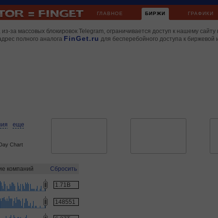
ГЛАВНОЕ
БИРЖИ
ГРАФИКИ
 из-за массовых блокировок Telegram, ограничивается доступ к нашему сайту 
FinGet.ru
адрес полного аналога
для бесперебойного доступа к биржевой
ния
еще
Day Chart
ие компаний
Сбросить