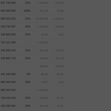
837 718 660
23%
1 529.80
672.50
 060 000 000
100%
271.78
60.89
 689 022 013
21%
13 953.00
3 208.00
528 734 657
45%
1 509.50
504.50
 146 800 000
32%
35.55
8.45
797 221 968
-
4 750.00
-
 240 206 413
22%
921.90
274.00
 230 805 710
25%
739.80
351.10
-
-
948.60
555.00
 441 040 000
4%
86.00
64.00
 890 400 000
33%
5.107
3.22
865 654 932
-
4 430.00
-
 728 433 618
25%
225.00
67.22
 290 295 962
34%
105.79
72.51