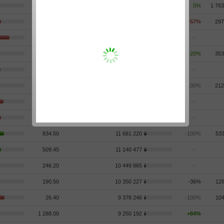
371.90
23 895 117
0%
1 763
1.4975
23 888 396
-57%
297
12.98
21 552 936
-
107.59
15 813 174
-20%
353
2 336.00
15 366 978
-
89.64
12 815 649
-100%
212
732.50
12 544 288
-
803.50
12 186 812
-
834.50
11 681 220
-100%
533
509.45
11 140 477
-
246.20
10 449 865
-
190.50
10 350 227
-36%
126
26.40
9 378 246
-100%
104
1 288.00
9 250 192
+84%