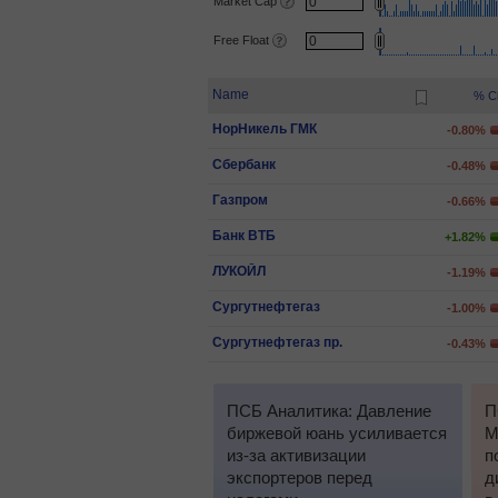
Market Cap
Free Float
Name
% C
НорНикель ГМК
-0.80%
Сбербанк
-0.48%
Газпром
-0.66%
Банк ВТБ
+1.82%
ЛУКОЙЛ
-1.19%
Сургутнефтегаз
-1.00%
Сургутнефтегаз пр.
-0.43%
ПСБ Аналитика: Давление
П
биржевой юань усиливается
М
из-за активизации
п
экспортеров перед
д