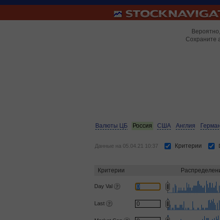
Вероятно,
Сохраните 
Валюты ЦБ
Россия
США
Англия
Герма
Критерии
Данные на 05.04.21 10:37
Критерии
Распределен
Day Val
Last