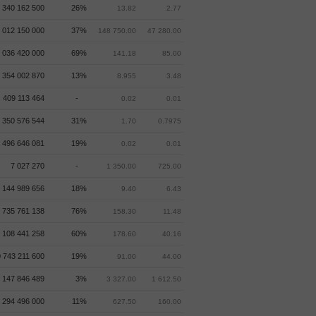
 340 162 500
26%
13.82
2.77
 012 150 000
37%
148 750.00
47 280.00
 036 420 000
69%
141.18
85.00
 354 002 870
13%
8.955
3.48
409 113 464
-
0.02
0.01
 350 576 544
31%
1.70
0.7975
 496 646 081
19%
0.02
0.01
7 027 270
-
1 350.00
725.00
 144 989 656
18%
9.40
6.43
 735 761 138
76%
158.30
11.48
 108 441 258
60%
178.60
40.16
 743 211 600
19%
91.00
44.00
147 846 489
3%
3 327.00
1 612.50
 294 496 000
11%
627.50
160.00