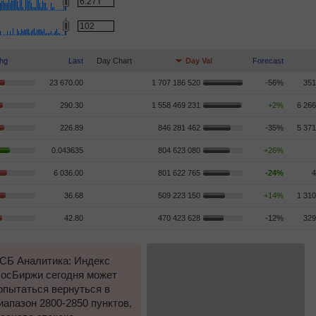
hg
Last
Day Chart
Day Val
Forecast
23 670.00
1 707 186 520
-56%
351
290.30
1 558 469 231
+2%
6 266
226.89
846 281 462
-35%
5 371
0.043635
804 623 080
+26%
6 036.00
801 622 765
-24%
4
36.68
509 223 150
+14%
1 310
42.80
470 423 628
-12%
329
СБ Аналитика: Индекс
осБиржи сегодня может
опытаться вернуться в
иапазон 2800-2850 пунктов,