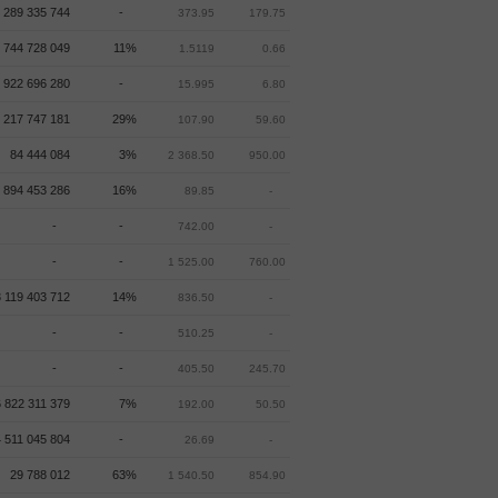
 289 335 744
-
373.95
179.75
 744 728 049
11%
1.5119
0.66
922 696 280
-
15.995
6.80
 217 747 181
29%
107.90
59.60
84 444 084
3%
2 368.50
950.00
 894 453 286
16%
89.85
-
-
-
742.00
-
-
-
1 525.00
760.00
 119 403 712
14%
836.50
-
-
-
510.25
-
-
-
405.50
245.70
 822 311 379
7%
192.00
50.50
 511 045 804
-
26.69
-
29 788 012
63%
1 540.50
854.90