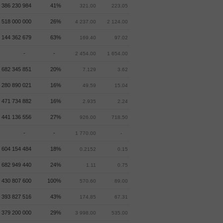
 386 230 984
41%
321.00
223.05
518 000 000
26%
4 237.00
2 124.00
 144 362 679
63%
169.40
97.02
-
-
2 454.00
1 654.00
 682 345 851
20%
7.129
3.62
 280 890 021
16%
49.59
15.04
 471 734 882
16%
2.935
2.24
 441 136 556
27%
926.00
718.50
-
-
1 770.00
-
 604 154 484
18%
0.2152
0.15
 682 949 440
24%
1.11
0.75
 430 807 600
100%
570.60
89.00
 393 827 516
43%
174.85
67.31
379 200 000
29%
3 998.00
535.00