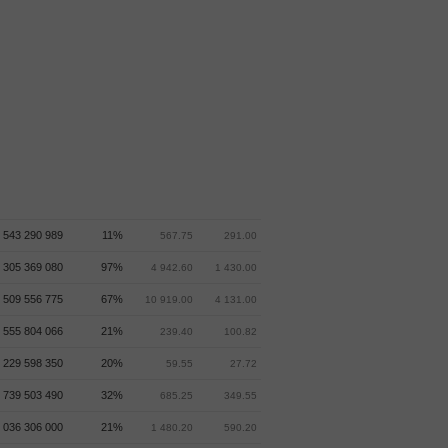
немножко, на завальчике с хаёв,
но ни хая не получилось.
Помоекс всосался назад
монотонным выкупом. Фьюч
Помоекса 5мин Остается пока
AMAZON открываю шорт
только лонг по Юаню дальше
тянуть. Фьюч Юаня 5мин
SMART-LAB
TRADINGVIEW
Начало сделки.
 543 290 989
11%
567.75
291.00
 305 369 080
97%
4 942.60
1 430.00
509 556 775
67%
10 919.00
4 131.00
 555 804 066
21%
239.40
100.82
 229 598 350
20%
59.55
27.72
 739 503 490
32%
685.25
349.55
 036 306 000
21%
1 480.20
590.20