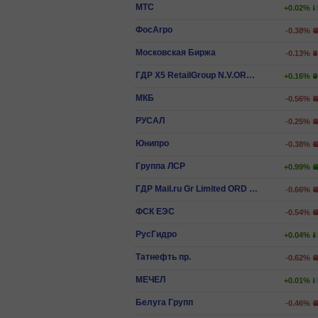
МТС
+0.02%
ФосАгро
-0.38%
Московская Биржа
-0.13%
ГДР X5 RetailGroup N.V.ORD SHS
+0.16%
МКБ
-0.56%
РУСАЛ
-0.25%
Юнипро
-0.38%
Группа ЛСР
+0.99%
ГДР Mail.ru Gr Limited ORD SHS
-0.66%
ФСК ЕЭС
-0.54%
РусГидро
+0.04%
Татнефть пр.
-0.62%
МЕЧЕЛ
+0.01%
Белуга Групп
-0.46%