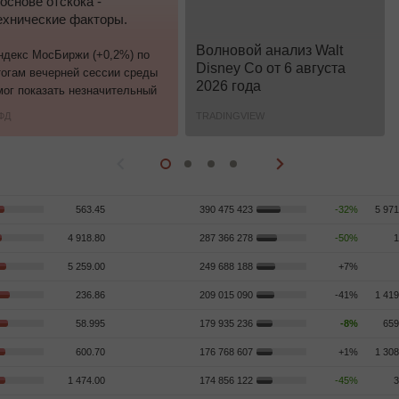
 основе отскока -
ехнические факторы.
Волновой анализ Walt
ндекс МосБиржи (+0,2%) по
Disney Co от 6 августа
тогам вечерней сессии среды
2026 года
мог показать незначительный
ост, прервав понижательную
ФД
TRADINGVIEW
ерию, длящуюся последнюю
еделю: в середине вчерашних
оргов индекс протестировал
тметку 2750 пунктов, от
оторой начал восстановление,
563.45
390 475 423
-32%
5 971
едомый ключевыми
фишками» нефтегазового
4 918.80
287 366 278
-50%
1
ектора, акциями ЛУКОЙЛ
5 259.00
249 688 188
+7%
+2,6%) и Татнефти (оа: +2,8%;
а: +2,5%), выведшими в
236.86
209 015 090
-41%
1 419
идеры
58.995
179 935 236
-8%
659
600.70
176 768 607
+1%
1 308
1 474.00
174 856 122
-45%
3