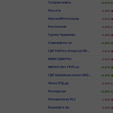
Газпром нефть
+0.07%
Россети
-0.35%
КрасныйКотельщ.пр.
-2.81%
Ростелеком
-0.04%
Группа Черкизово
-0.28%
Совкомфлот ао
+0.09%
ГДР FixPrice Group Ltd ORD SHS
-0.87%
КИВИ (QIWI Plc)
-0.31%
МКПАО ЭН+ ГРУП ао
+0.97%
ГДР Globaltrans Invest ORD SHS
+0.35%
Лента ЛТД др.
-0.04%
Распадская
+0.08%
Petropavlovsk PLC
-1.05%
Башнефть пр.
-0.19%