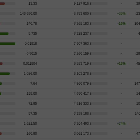
13.33
9 127 916
-
39
148 550.00
8 753 600
+33%
23
140.78
8 265 183
-16%
104
8.735
8 229 237
-
4
0.01818
7 307 363
-
0.8015
7 260 159
-
28
0.011804
6 853 719
+18%
45
1 096.00
6 103 278
-
7.64
4 960 079
-
147
158.00
4 680 417
-
14
72.85
4 216 333
-
10
87.35
3 239 188
-
140
1 621.50
3 204 493
+74%
160.80
3 061 173
-
47