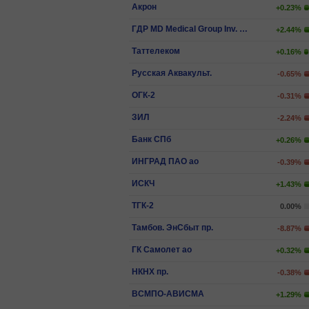
Акрон
+0.23%
ГДР MD Medical Group Inv. PLC
+2.44%
Таттелеком
+0.16%
Русская Аквакульт.
-0.65%
ОГК-2
-0.31%
ЗИЛ
-2.24%
Банк СПб
+0.26%
ИНГРАД ПАО ао
-0.39%
ИCКЧ
+1.43%
ТГК-2
0.00%
Тамбов. ЭнСбыт пр.
-8.87%
ГК Самолет ао
+0.32%
НКНХ пр.
-0.38%
ВСМПО-АВИСМА
+1.29%