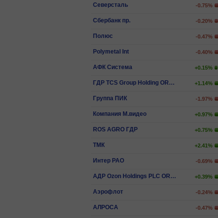
Северсталь
-0.75%
Сбербанк пр.
-0.20%
Полюс
-0.47%
Polymetal Int
-0.40%
АФК Система
+0.15%
ГДР TCS Group Holding ORD SHS
+1.14%
Группа ПИК
-1.97%
Компания М.видео
+0.97%
ROS AGRO ГДР
+0.75%
ТМК
+2.41%
Интер РАО
-0.69%
АДР Ozon Holdings PLC ORD SHS
+0.39%
Аэрофлот
-0.24%
АЛРОСА
-0.47%