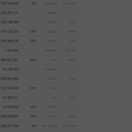
220 542 936
5%
6 244.00
2 749.00
 222 337 137
-
588.65
-
 256 768 990
-
0.645
0.13
 978 131 243
14%
315.50
86.00
 876 206 230
19%
0.7933
0.34
7 979 886
-
3 890.00
835.00
 804 652 107
36%
77.00
45.50
41 220 793
-
1 553.00
-
 258 900 000
-
39.00
8.10
6 118 008 349
21%
0.01
-
69 420 712
-
0.37
0.14
61 579 358
11%
1 300.00
-
 226 695 875
67%
74.42
20.10
299 767 988
9%
26 780.00
14 010.00