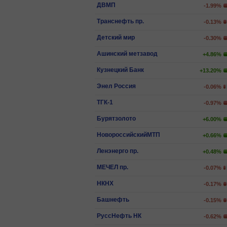
ДВМП
-1.99%
Транснефть пр.
-0.13%
Детский мир
-0.30%
Ашинский метзавод
+4.86%
Кузнецкий Банк
+13.20%
Энел Россия
-0.06%
ТГК-1
-0.97%
Бурятзолото
+6.00%
НовороссийскийМТП
+0.66%
Ленэнерго пр.
+0.48%
МЕЧЕЛ пр.
-0.07%
НКНХ
-0.17%
Башнефть
-0.15%
РуссНефть НК
-0.62%