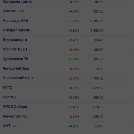
Казаньоргсинтез
0.00%
90.00
Ижсталь пр.
-0.75%
923.00
Авангард АКБ
+1.28%
1 185.00
Южуралникель
-0.10%
9 960.00
Якутскэнерго
-2.40%
0.447
МОСТОТРЕСТ
-0.46%
108.50
Кузбасская ТК
+1.99%
205.00
ЛипецкЭнСбыт
-0.59%
8.40
Выборгский ССЗ
-1.88%
4 700.00
МГТС
-0.85%
2 320.00
НефАЗ
+0.05%
368.00
МРСК Сибири
+1.48%
0.3435
Лензолото пр.
-0.12%
4 225.00
ЦМТ пр.
+0.20%
10.18