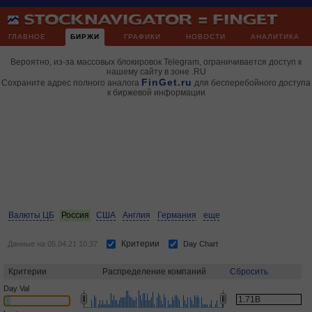
ГЛАВНОЕ
БИРЖИ
ГРАФИКИ
НОВОСТИ
АНАЛИТИКА
Вероятно, из-за массовых блокировок Telegram, ограничивается доступ к
нашему сайту в зоне .RU
FinGet.ru
Сохраните адрес полного аналога
для бесперебойного доступа
к биржевой информации
Валюты ЦБ
Россия
США
Англия
Германия
еще
Критерии
Данные на 05.04.21 10:37
Day Chart
Критерии
Распределение компаний
Сбросить
Day Val