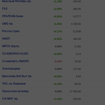
Красный Октябрь пр.
+1.18%
344.00
ГАЗ
+2.00%
460.00
УРАЛСИБ Банк
+0.26%
0.0777
ОМЗ пр.
+1.05%
4 340.00
Росгосстрах
+0.17%
0.2338
НКХП
+0.55%
364.00
МРСК Урала
0.00%
0.156
СК ЮЖУРАЛ-АСКО
+0.66%
6.14
Славнефть-ЯрНОС
-0.52%
19.00
Электроцинк
0.00%
172.00
Краснояр.ЭнСбыт пр.
+0.83%
9.68
ТНС эн. Воронеж
+2.10%
68.20
Уральская кузница
0.00%
17 500.00
СН-МНГ пр.
+1.04%
292.00