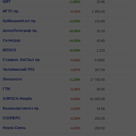
ЦМТ
+1.86%
10.96
МГТС пр.
-0.41%
1 950.00
КуйбышевАзот пр.
+2.93%
210.80
ЦентрТелеграф пр.
+0.26%
15.20
Селигдар
+0.05%
43.80
МОЭСК
+0.04%
1.223
Ставроп. ЭнСбыт пр.
-0.64%
0.4655
Челябинский ТПЗ
-0.97%
307.50
Лензолото
+1.25%
17 760.00
ГТМ
-0.26%
38.05
АЛРОСА-Нюрба
-0.65%
61 600.00
Казаньоргсинтез пр.
-0.10%
19.58
СОЛЛЕРС
-0.20%
252.00
Наука-Связь
-0.24%
209.50