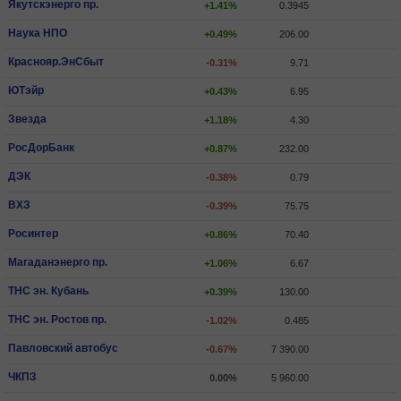
Якутскэнерго пр.
+1.41%
0.3945
Наука НПО
+0.49%
206.00
Краснояр.ЭнСбыт
-0.31%
9.71
ЮТэйр
+0.43%
6.95
Звезда
+1.18%
4.30
РосДорБанк
+0.87%
232.00
ДЭК
-0.38%
0.79
ВХЗ
-0.39%
75.75
Росинтер
+0.86%
70.40
Магаданэнерго пр.
+1.06%
6.67
ТНС эн. Кубань
+0.39%
130.00
ТНС эн. Ростов пр.
-1.02%
0.485
Павловский автобус
-0.67%
7 390.00
ЧКПЗ
0.00%
5 960.00