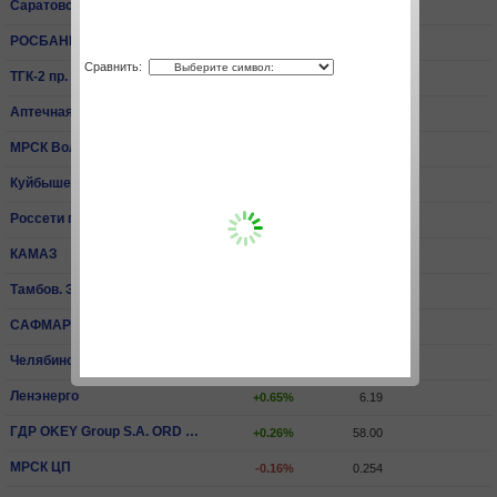
Саратовский НПЗ пр.
+0.26%
15 540.00
РОСБАНК
+3.30%
81.40
Сравнить:
ТГК-2 пр.
+0.59%
0.00679
Аптечная сеть 36,6
-0.07%
14.20
МРСК Волги
-0.07%
0.0668
КуйбышевАзот
+2.00%
204.40
Россети пр.
-1.06%
2.06
КАМАЗ
0.00%
65.30
Тамбов. ЭнСбыт
-3.81%
0.429
САФМАР Фин.Инвестиции ПАО ао
+1.51%
499.00
Челябинский МК
-1.80%
3 275.00
Ленэнерго
+0.65%
6.19
ГДР OKEY Group S.A. ORD SHS
+0.26%
58.00
МРСК ЦП
-0.16%
0.254