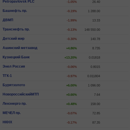
Petropavlovsk PLC
-1.05%
26.40
Башнефть пр.
-0.19%
1 288.00
ДВМП
-1.99%
13.33
Транснефть пр.
-0.13%
148 550.00
Детский мир
-0.30%
140.78
Ашинский метзавод
+4.86%
8.735
Кузнецкий Банк
+13.20%
0.01818
Энел Россия
-0.06%
0.8015
ТГК-1
-0.97%
0.011804
Бурятзолото
+6.00%
1 096.00
НовороссийскийМТП
+0.66%
7.64
Ленэнерго пр.
+0.48%
158.00
МЕЧЕЛ пр.
-0.07%
72.85
НКНХ
-0.17%
87.35