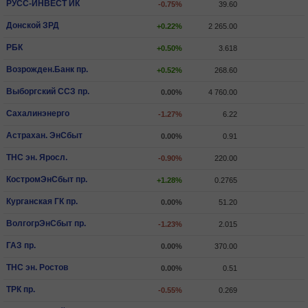
РУСС-ИНВЕСТ ИК
-0.75%
39.60
Донской ЗРД
+0.22%
2 265.00
РБК
+0.50%
3.618
Возрожден.Банк пр.
+0.52%
268.60
Выборгский ССЗ пр.
0.00%
4 760.00
Сахалинэнерго
-1.27%
6.22
Астрахан. ЭнСбыт
0.00%
0.91
ТНС эн. Яросл.
-0.90%
220.00
КостромЭнСбыт пр.
+1.28%
0.2765
Курганская ГК пр.
0.00%
51.20
ВолгогрЭнСбыт пр.
-1.23%
2.015
ГАЗ пр.
0.00%
370.00
ТНС эн. Ростов
0.00%
0.51
ТРК пр.
-0.55%
0.269