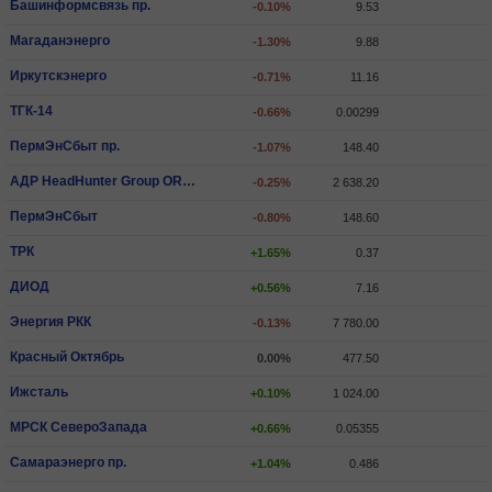
Башинформсвязь пр.
-0.10%
9.53
Магаданэнерго
-1.30%
9.88
Иркутскэнерго
-0.71%
11.16
ТГК-14
-0.66%
0.00299
ПермЭнСбыт пр.
-1.07%
148.40
АДР HeadHunter Group ORD SHS
-0.25%
2 638.20
ПермЭнСбыт
-0.80%
148.60
ТРК
+1.65%
0.37
ДИОД
+0.56%
7.16
Энергия РКК
-0.13%
7 780.00
Красный Октябрь
0.00%
477.50
Ижсталь
+0.10%
1 024.00
МРСК СевероЗапада
+0.66%
0.05355
Самараэнерго пр.
+1.04%
0.486