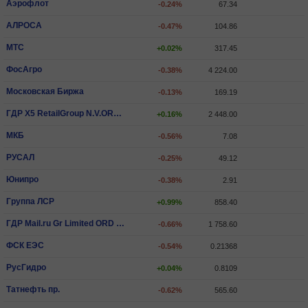
Аэрофлот
-0.24%
67.34
АЛРОСА
-0.47%
104.86
МТС
+0.02%
317.45
ФосАгро
-0.38%
4 224.00
Московская Биржа
-0.13%
169.19
ГДР X5 RetailGroup N.V.ORD SHS
+0.16%
2 448.00
МКБ
-0.56%
7.08
РУСАЛ
-0.25%
49.12
Юнипро
-0.38%
2.91
Группа ЛСР
+0.99%
858.40
ГДР Mail.ru Gr Limited ORD SHS
-0.66%
1 758.60
ФСК ЕЭС
-0.54%
0.21368
РусГидро
+0.04%
0.8109
Татнефть пр.
-0.62%
565.60