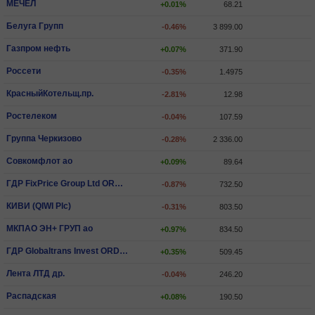
МЕЧЕЛ
+0.01%
68.21
Белуга Групп
-0.46%
3 899.00
Газпром нефть
+0.07%
371.90
Россети
-0.35%
1.4975
КрасныйКотельщ.пр.
-2.81%
12.98
Ростелеком
-0.04%
107.59
Группа Черкизово
-0.28%
2 336.00
Совкомфлот ао
+0.09%
89.64
ГДР FixPrice Group Ltd ORD SHS
-0.87%
732.50
КИВИ (QIWI Plc)
-0.31%
803.50
МКПАО ЭН+ ГРУП ао
+0.97%
834.50
ГДР Globaltrans Invest ORD SHS
+0.35%
509.45
Лента ЛТД др.
-0.04%
246.20
Распадская
+0.08%
190.50