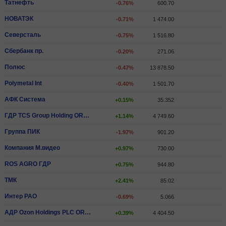
Татнефть
-0.76%
600.70
НОВАТЭК
-0.71%
1 474.00
Северсталь
-0.75%
1 516.80
Сбербанк пр.
-0.20%
271.06
Полюс
-0.47%
13 878.50
Polymetal Int
-0.40%
1 501.70
АФК Система
+0.15%
35.352
ГДР TCS Group Holding ORD SHS
+1.14%
4 749.60
Группа ПИК
-1.97%
901.20
Компания М.видео
+0.97%
730.00
ROS AGRO ГДР
+0.75%
944.80
ТМК
+2.41%
85.02
Интер РАО
-0.69%
5.066
АДР Ozon Holdings PLC ORD SHS
+0.39%
4 404.50