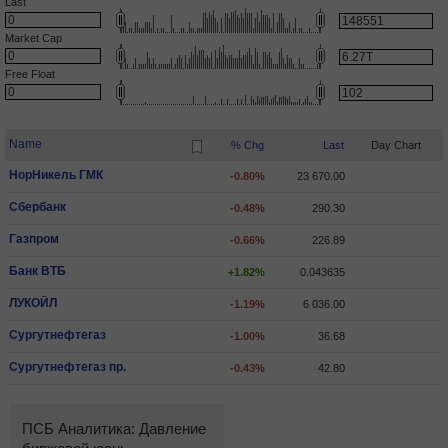
Last
Market Cap
Free Float
Name
% Chg
Last
Day Chart
НорНикель ГМК
-0.80%
23 670.00
Сбербанк
-0.48%
290.30
Газпром
-0.66%
226.89
Банк ВТБ
+1.82%
0.043635
ЛУКОЙЛ
-1.19%
6 036.00
Сургутнефтегаз
-1.00%
36.68
Сургутнефтегаз пр.
-0.43%
42.80
ПСБ Аналитика: Давление
ПСБ Аналитика: Индекс