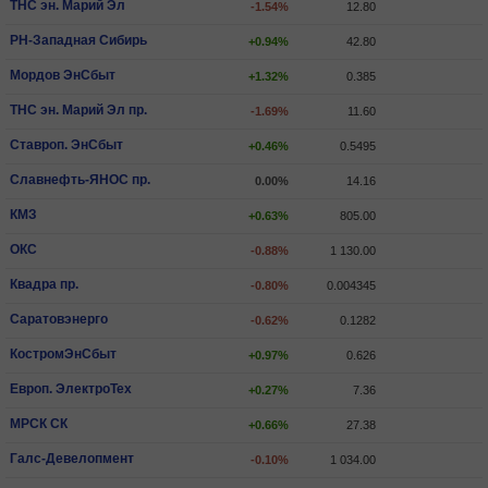
ТНС эн. Марий Эл
-1.54%
12.80
РН-Западная Сибирь
+0.94%
42.80
Мордов ЭнСбыт
+1.32%
0.385
ТНС эн. Марий Эл пр.
-1.69%
11.60
Ставроп. ЭнСбыт
+0.46%
0.5495
Славнефть-ЯНОС пр.
0.00%
14.16
КМЗ
+0.63%
805.00
ОКС
-0.88%
1 130.00
Квадра пр.
-0.80%
0.004345
Саратовэнерго
-0.62%
0.1282
КостромЭнСбыт
+0.97%
0.626
Европ. ЭлектроТех
+0.27%
7.36
МРСК СК
+0.66%
27.38
Галс-Девелопмент
-0.10%
1 034.00