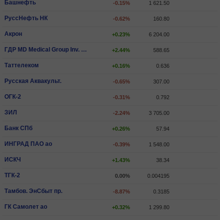
Башнефть
-0.15%
1 621.50
РуссНефть НК
-0.62%
160.80
Акрон
+0.23%
6 204.00
ГДР MD Medical Group Inv. PLC
+2.44%
588.65
Таттелеком
+0.16%
0.636
Русская Аквакульт.
-0.65%
307.00
ОГК-2
-0.31%
0.792
ЗИЛ
-2.24%
3 705.00
Банк СПб
+0.26%
57.94
ИНГРАД ПАО ао
-0.39%
1 548.00
ИCКЧ
+1.43%
38.34
ТГК-2
0.00%
0.004195
Тамбов. ЭнСбыт пр.
-8.87%
0.3185
ГК Самолет ао
+0.32%
1 299.80