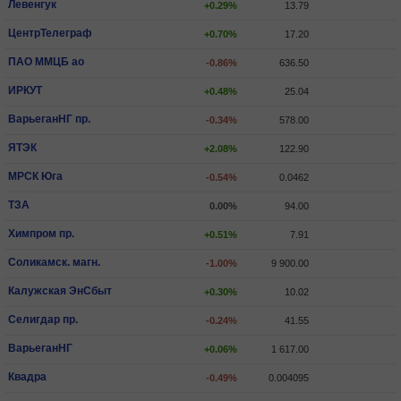
Левенгук
+0.29%
13.79
ЦентрТелеграф
+0.70%
17.20
ПАО ММЦБ ао
-0.86%
636.50
ИРКУТ
+0.48%
25.04
ВарьеганHГ пр.
-0.34%
578.00
ЯТЭК
+2.08%
122.90
МРСК Юга
-0.54%
0.0462
ТЗА
0.00%
94.00
Химпром пр.
+0.51%
7.91
Соликамск. магн.
-1.00%
9 900.00
Калужская ЭнСбыт
+0.30%
10.02
Селигдар пр.
-0.24%
41.55
ВарьеганHГ
+0.06%
1 617.00
Квадра
-0.49%
0.004095