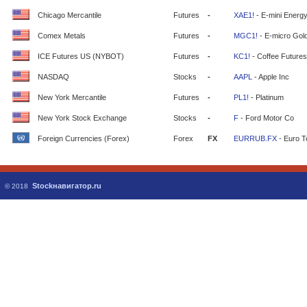
Chicago Mercantile
Futures
-
XAE1!
- E-mini Energ
Comex Metals
Futures
-
MGC1!
- E-micro Gol
ICE Futures US (NYBOT)
Futures
-
KC1!
- Coffee Futures
NASDAQ
Stocks
-
AAPL
- Apple Inc
New York Mercantile
Futures
-
PL1!
- Platinum
New York Stock Exchange
Stocks
-
F
- Ford Motor Co
Foreign Currencies (Forex)
Forex
FX
EURRUB.FX
- Euro T
Stockнавигатор.ru
© 2018