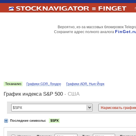
Вероятно, из-за массовых блокировок Telegr
FinGet.r
Сохраните адрес полного аналога
Теханализ
Графики GDR, Лондон
Графики ADR, Нью-Йорк
График индекса S&P 500
- США
Последние символы:
$SPX
Акции:
Аэрофлот
ВТБ
Газпром
Лукойл
МТС
НорНикель
Роснефт
АДР Нью-Йорк:
Вымпелком
Газпром
Газпромнефть
Киви
ЛУКойл
М