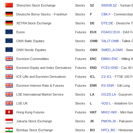
Shenzhen Stock Exchange
Stocks
SZ
000538.SZ
- Yunnan 
Deutsche Borse Stocks - Frankfurt
Stocks
F
CBK.F
- Commerzban
XETRA Stock Exchange
Stocks
DE
DTE.DE
- Deutsche T
Eurex
Futures
EUX
FDAX1!.EUX
- DAX F
OMX Baltic Equities
Stocks
OMB
TAL1T.OMB
- Tallink
OMX Nordic Equities
Stocks
OMX
SWED_A.OMX
- Swe
Euronext Commodities
Futures
ENC
EBM1!.ENC
- Milling 
Euronext Equity and Index Derivatives
Futures
END
FCE1!.END
- Cac 40 
ICE Liffe and Euronext Derivatives
Futures
ICL
Z1!.ICL
- FTSE 100 F
Euronext Interest Rate & Futures
Futures
ENR
R1!.ENR
- Gilt Long
LSE International Market Service
Stocks
LA
OGZD.LA
- Gazprom
LSE UK
Stocks
L
VOD.L
- Vodafone Gr
Hong Kong Futures
Futures
HKF
MHI1!.HKF
- Mini Ha
Jakarta Stock Exchange
Stocks
JK
PWON.JK
- Pakuwon 
Bombay Stock Exchange
Stocks
BO
HPCL.BO
- Hindustan