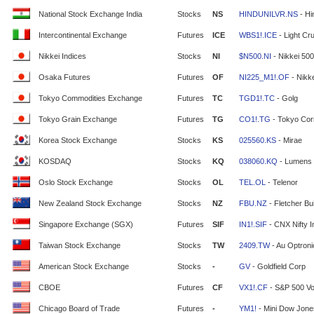
National Stock Exchange India
Stocks
NS
HINDUNILVR.NS
- Hi
Intercontinental Exchange
Futures
ICE
WBS1!.ICE
- Light Cr
Nikkei Indices
Stocks
NI
$N500.NI
- Nikkei 500
Osaka Futures
Futures
OF
NI225_M1!.OF
- Nikke
Tokyo Commodities Exchange
Futures
TC
TGD1!.TC
- Golg
Tokyo Grain Exchange
Futures
TG
CO1!.TG
- Tokyo Cor
Korea Stock Exchange
Stocks
KS
025560.KS
- Mirae
KOSDAQ
Stocks
KQ
038060.KQ
- Lumens
Oslo Stock Exchange
Stocks
OL
TEL.OL
- Telenor
New Zealand Stock Exchange
Stocks
NZ
FBU.NZ
- Fletcher Bui
Singapore Exchange (SGX)
Futures
SIF
IN1!.SIF
- CNX Nifty 
Taiwan Stock Exchange
Stocks
TW
2409.TW
- Au Optron
American Stock Exchange
Stocks
-
GV
- Goldfield Corp
CBOE
Futures
CF
VX1!.CF
- S&P 500 Vola
Chicago Board of Trade
Futures
-
YM1!
- Mini Dow Jone