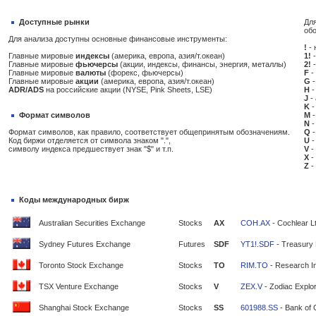
Доступные рынки
Для
об
Для анализа доступны основные финансовые инструменты:
!
- 
Главные мировые
индексы
(америка, европа, азия/т.океан)
1!
-
Главные мировые
фьючерсы
(акции, индексы, финансы, энергия, металлы)
2!
-
Главные мировые
валюты
(форекс, фьючерсы)
F
-
Главные мировые
акции
(америка, европа, азия/т.океан)
G
-
ADR/ADS
на российские акции (NYSE, Pink Sheets, LSE)
H
-
J
-
K
-
Формат символов
M
-
N
-
Формат символов, как правило, соответствует общепринятым обозначениям.
Q
-
Код биржи отделяется от символа знаком ".",
U
-
символу индекса предшествует знак "$" и т.п.
V
-
X
-
Z
-
Коды международных бирж
Australian Securities Exchange
Stocks
AX
COH.AX
- Cochlear L
Sydney Futures Exchange
Futures
SDF
YT1!.SDF
- Treasury 
Toronto Stock Exchange
Stocks
TO
RIM.TO
- Research In
TSX Venture Exchange
Stocks
V
ZEX.V
- Zodiac Explor
Shanghai Stock Exchange
Stocks
SS
601988.SS
- Bank of 