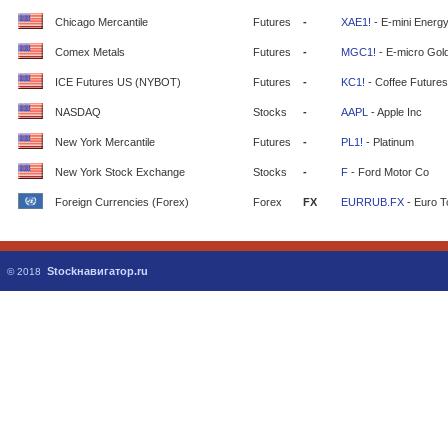
Chicago Mercantile
Futures
-
XAE1!
- E-mini Energ
Comex Metals
Futures
-
MGC1!
- E-micro Gol
ICE Futures US (NYBOT)
Futures
-
KC1!
- Coffee Futures
NASDAQ
Stocks
-
AAPL
- Apple Inc
New York Mercantile
Futures
-
PL1!
- Platinum
New York Stock Exchange
Stocks
-
F
- Ford Motor Co
Foreign Currencies (Forex)
Forex
FX
EURRUB.FX
- Euro T
Stockнавигатор.ru
© 2018