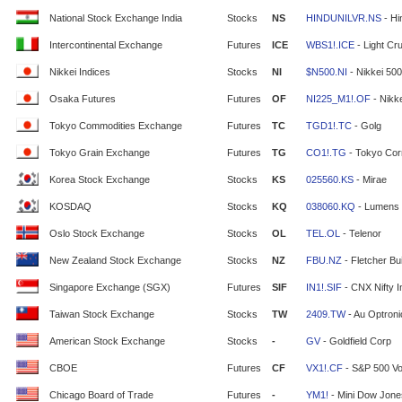
National Stock Exchange India
Stocks
NS
HINDUNILVR.NS
- Hi
Intercontinental Exchange
Futures
ICE
WBS1!.ICE
- Light Cr
Nikkei Indices
Stocks
NI
$N500.NI
- Nikkei 500
Osaka Futures
Futures
OF
NI225_M1!.OF
- Nikke
Tokyo Commodities Exchange
Futures
TC
TGD1!.TC
- Golg
Tokyo Grain Exchange
Futures
TG
CO1!.TG
- Tokyo Cor
Korea Stock Exchange
Stocks
KS
025560.KS
- Mirae
KOSDAQ
Stocks
KQ
038060.KQ
- Lumens
Oslo Stock Exchange
Stocks
OL
TEL.OL
- Telenor
New Zealand Stock Exchange
Stocks
NZ
FBU.NZ
- Fletcher Bui
Singapore Exchange (SGX)
Futures
SIF
IN1!.SIF
- CNX Nifty 
Taiwan Stock Exchange
Stocks
TW
2409.TW
- Au Optron
American Stock Exchange
Stocks
-
GV
- Goldfield Corp
CBOE
Futures
CF
VX1!.CF
- S&P 500 Vola
Chicago Board of Trade
Futures
-
YM1!
- Mini Dow Jone