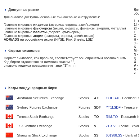
Доступные рынки
Для
об
Для анализа доступны основные финансовые инструменты:
!
- 
Главные мировые
индексы
(америка, европа, азия/т.океан)
1!
-
Главные мировые
фьючерсы
(акции, индексы, финансы, энергия, металлы)
2!
-
Главные мировые
валюты
(форекс, фьючерсы)
F
-
Главные мировые
акции
(америка, европа, азия/т.океан)
G
-
ADR/ADS
на российские акции (NYSE, Pink Sheets, LSE)
H
-
J
-
K
-
Формат символов
M
-
N
-
Формат символов, как правило, соответствует общепринятым обозначениям.
Q
-
Код биржи отделяется от символа знаком ".",
U
-
символу индекса предшествует знак "$" и т.п.
V
-
X
-
Z
-
Коды международных бирж
Australian Securities Exchange
Stocks
AX
COH.AX
- Cochlear L
Sydney Futures Exchange
Futures
SDF
YT1!.SDF
- Treasury 
Toronto Stock Exchange
Stocks
TO
RIM.TO
- Research In
TSX Venture Exchange
Stocks
V
ZEX.V
- Zodiac Explor
Shanghai Stock Exchange
Stocks
SS
601988.SS
- Bank of 