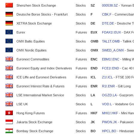
Shenzhen Stock Exchange
Stocks
SZ
000538.SZ
- Yunnan 
Deutsche Borse Stocks - Frankfurt
Stocks
F
CBK.F
- Commerzban
XETRA Stock Exchange
Stocks
DE
DTE.DE
- Deutsche T
Eurex
Futures
EUX
FDAX1!.EUX
- DAX F
OMX Baltic Equities
Stocks
OMB
TAL1T.OMB
- Tallink
OMX Nordic Equities
Stocks
OMX
SWED_A.OMX
- Swe
Euronext Commodities
Futures
ENC
EBM1!.ENC
- Milling 
Euronext Equity and Index Derivatives
Futures
END
FCE1!.END
- Cac 40 
ICE Liffe and Euronext Derivatives
Futures
ICL
Z1!.ICL
- FTSE 100 F
Euronext Interest Rate & Futures
Futures
ENR
R1!.ENR
- Gilt Long
LSE International Market Service
Stocks
LA
OGZD.LA
- Gazprom
LSE UK
Stocks
L
VOD.L
- Vodafone Gr
Hong Kong Futures
Futures
HKF
MHI1!.HKF
- Mini Ha
Jakarta Stock Exchange
Stocks
JK
PWON.JK
- Pakuwon 
Bombay Stock Exchange
Stocks
BO
HPCL.BO
- Hindustan