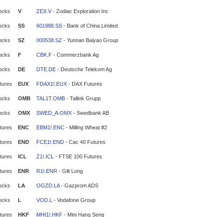
ocks
V
ZEX.V
- Zodiac Exploration Inc
ocks
SS
601988.SS
- Bank of China Limited
ocks
SZ
000538.SZ
- Yunnan Baiyao Group
ocks
F
CBK.F
- Commerzbank Ag
ocks
DE
DTE.DE
- Deutsche Telekom Ag
tures
EUX
FDAX1!.EUX
- DAX Futures
ocks
OMB
TAL1T.OMB
- Tallink Grupp
ocks
OMX
SWED_A.OMX
- Swedbank AB
tures
ENC
EBM1!.ENC
- Milling Wheat #2
tures
END
FCE1!.END
- Cac 40 Futures
tures
ICL
Z1!.ICL
- FTSE 100 Futures
tures
ENR
R1!.ENR
- Gilt Long
ocks
LA
OGZD.LA
- Gazprom ADS
ocks
L
VOD.L
- Vodafone Group
tures
HKF
MHI1!.HKF
- Mini Hang Seng