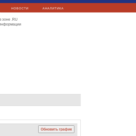
НОВОСТИ
АНАЛИТИКА
в зоне .RU
 информации
E.ON
Exxon Mobil
Total
Сургутнефтегаз
Яндекс
Сургутнефтегаз
Mail.Ru
C 40
Hang Seng
Nikkei 225