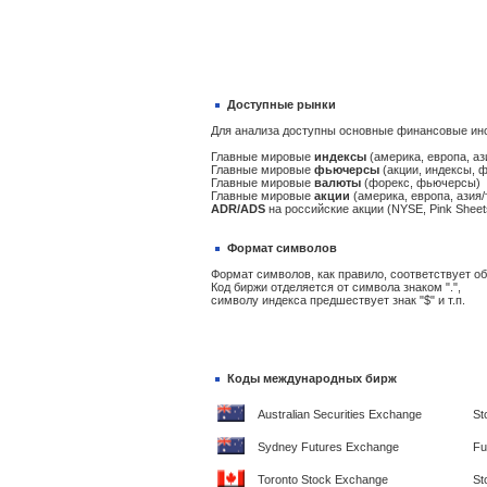
Доступные рынки
Для анализа доступны основные финансовые ин
Главные мировые
индексы
(америка, европа, аз
Главные мировые
фьючерсы
(акции, индексы, 
Главные мировые
валюты
(форекс, фьючерсы)
Главные мировые
акции
(америка, европа, азия/
ADR/ADS
на российские акции (NYSE, Pink Sheet
Формат символов
Формат символов, как правило, соответствует 
Код биржи отделяется от символа знаком ".",
символу индекса предшествует знак "$" и т.п.
Коды международных бирж
Australian Securities Exchange
St
Sydney Futures Exchange
Fu
Toronto Stock Exchange
St