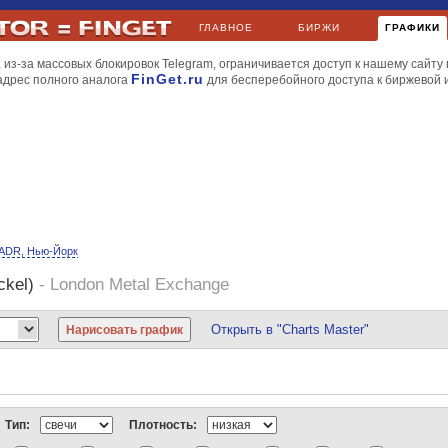
ГЛАВНОЕ
БИРЖИ
ГРАФИКИ
 из-за массовых блокировок Telegram, ограничивается доступ к нашему сайту 
FinGet.ru
адрес полного аналога
для бесперебойного доступа к биржевой
ADR, Нью-Йорк
ckel)
- London Metal Exchange
Открыть в "Charts Master"
йл
МТС
НорНикель
Роснефть
РусГидро
Сбербанк
Уралкалий
Apple
BP
Газпромнефть
Киви
ЛУКойл
Мечел
МТС
НорНикель
РусГидро
Сбербанк
Новатэк
МегаФон
НорНикель
Роснефть
Ростелеком
РусГидро
Северсталь
Тип:
Плотность:
и газ
Dow Jones
Nasdaq
S&P 500
S&P Volatility
AMEX
FTSE 100
DAX
CA