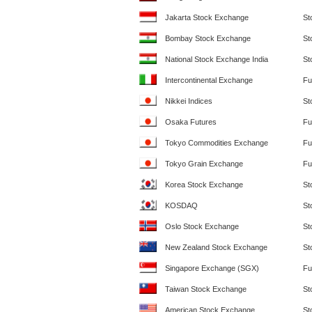
Jakarta Stock Exchange
St
Bombay Stock Exchange
St
National Stock Exchange India
St
Intercontinental Exchange
Fu
Nikkei Indices
St
Osaka Futures
Fu
Tokyo Commodities Exchange
Fu
Tokyo Grain Exchange
Fu
Korea Stock Exchange
St
KOSDAQ
St
Oslo Stock Exchange
St
New Zealand Stock Exchange
St
Singapore Exchange (SGX)
Fu
Taiwan Stock Exchange
St
American Stock Exchange
St