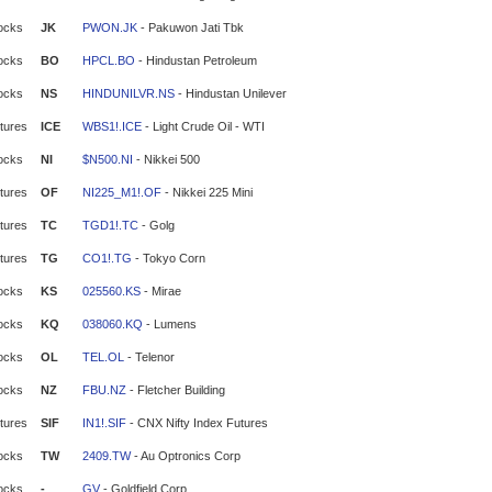
ocks
JK
PWON.JK
- Pakuwon Jati Tbk
ocks
BO
HPCL.BO
- Hindustan Petroleum
ocks
NS
HINDUNILVR.NS
- Hindustan Unilever
tures
ICE
WBS1!.ICE
- Light Crude Oil - WTI
ocks
NI
$N500.NI
- Nikkei 500
tures
OF
NI225_M1!.OF
- Nikkei 225 Mini
tures
TC
TGD1!.TC
- Golg
tures
TG
CO1!.TG
- Tokyo Corn
ocks
KS
025560.KS
- Mirae
ocks
KQ
038060.KQ
- Lumens
ocks
OL
TEL.OL
- Telenor
ocks
NZ
FBU.NZ
- Fletcher Building
tures
SIF
IN1!.SIF
- CNX Nifty Index Futures
ocks
TW
2409.TW
- Au Optronics Corp
ocks
-
GV
- Goldfield Corp