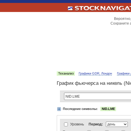
Вероятно,
Сохраните 
Теханализ
Графики GDR, Лондон
Графики 
График фьючерса на никель (Ni
Последние символы:
NID.LME
Акции:
Аэрофлот
ВТБ
Газпром
Луко
АДР Нью-Йорк:
Вымпелком
Газпром
АДР Лондон:
ВТБ
Газпром
ЛУКойл
Уровень
Период:
Индексы:
MOEX
РТС
РТС-2
Нефть 