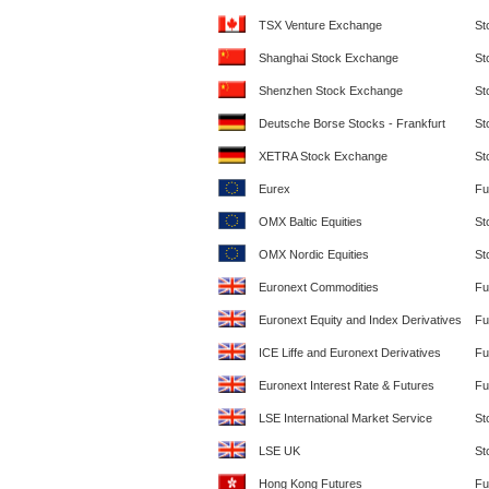
TSX Venture Exchange
St
Shanghai Stock Exchange
St
Shenzhen Stock Exchange
St
Deutsche Borse Stocks - Frankfurt
St
XETRA Stock Exchange
St
Eurex
Fu
OMX Baltic Equities
St
OMX Nordic Equities
St
Euronext Commodities
Fu
Euronext Equity and Index Derivatives
Fu
ICE Liffe and Euronext Derivatives
Fu
Euronext Interest Rate & Futures
Fu
LSE International Market Service
St
LSE UK
St
Hong Kong Futures
Fu