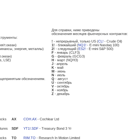
Для справки, ниже приведены
обозначения месяцев фьючерсных контрактов:
струменты:
!
- непрерывный, только US (
CL!
- Crude Oil)
ия/т.океан)
1!
- ближайший (
NQ1!
- E-mini Nasdaq 100)
финансы, энергия, металлы)
2!
- следующий (
ES2!
- E-mini S&P 500)
F
- январь (CLF3)
т.океан)
G
- февраль (GCG3)
s, LSE)
H
- март (NQH3)
J
- апрель
K
- май
M
- июнь
N
- июль
общепринятым обозначениям.
Q
- август
U
- сентябрь
V
- октябрь
X
- ноябрь
Z
- декабрь
ocks
AX
COH.AX
- Cochlear Ltd
tures
SDF
YT1!.SDF
- Treasury Bond 3 Yr
ocks
TO
RIM.TO
- Research In Motion Limited