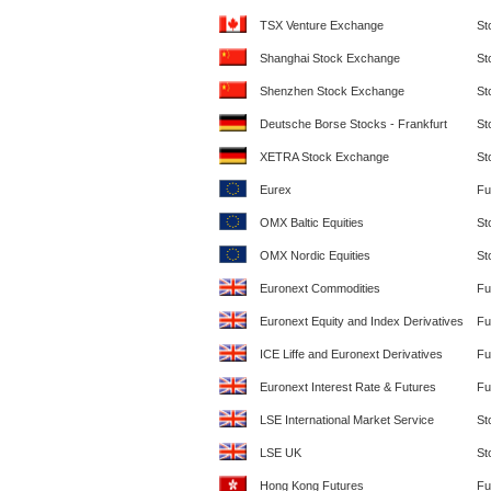
TSX Venture Exchange
St
Shanghai Stock Exchange
St
Shenzhen Stock Exchange
St
Deutsche Borse Stocks - Frankfurt
St
XETRA Stock Exchange
St
Eurex
Fu
OMX Baltic Equities
St
OMX Nordic Equities
St
Euronext Commodities
Fu
Euronext Equity and Index Derivatives
Fu
ICE Liffe and Euronext Derivatives
Fu
Euronext Interest Rate & Futures
Fu
LSE International Market Service
St
LSE UK
St
Hong Kong Futures
Fu