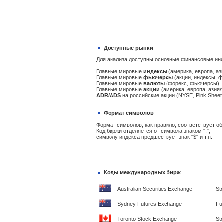
Доступные рынки
Для анализа доступны основные финансовые ин
Главные мировые
индексы
(америка, европа, аз
Главные мировые
фьючерсы
(акции, индексы, 
Главные мировые
валюты
(форекс, фьючерсы)
Главные мировые
акции
(америка, европа, азия/
ADR/ADS
на российские акции (NYSE, Pink Sheet
Формат символов
Формат символов, как правило, соответствует 
Код биржи отделяется от символа знаком ".",
символу индекса предшествует знак "$" и т.п.
Коды международных бирж
Australian Securities Exchange
St
Sydney Futures Exchange
Fu
Toronto Stock Exchange
St