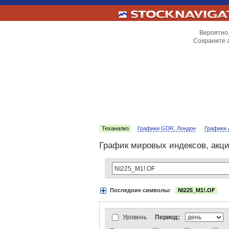
Вероятно,
Сохраните 
Теханализ
Графики GDR, Лондон
Графики 
График мировых индексов, акц
Последние символы:
NI225_M1!.OF
Акции:
Аэрофлот
ВТБ
Газпром
Луко
АДР Нью-Йорк:
Вымпелком
Газпром
АДР Лондон:
ВТБ
Газпром
ЛУКойл
Уровень
Период:
Индексы:
MOEX
РТС
РТС-2
Нефть 