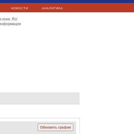
НОВОСТИ
АНАЛИТИКА
в зоне .RU
 информации
E.ON
Exxon Mobil
Total
Сургутнефтегаз
Яндекс
Сургутнефтегаз
Mail.Ru
C 40
Hang Seng
Nikkei 225