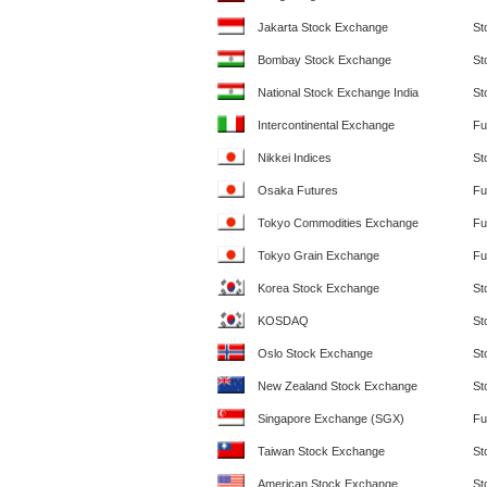
Jakarta Stock Exchange
St
Bombay Stock Exchange
St
National Stock Exchange India
St
Intercontinental Exchange
Fu
Nikkei Indices
St
Osaka Futures
Fu
Tokyo Commodities Exchange
Fu
Tokyo Grain Exchange
Fu
Korea Stock Exchange
St
KOSDAQ
St
Oslo Stock Exchange
St
New Zealand Stock Exchange
St
Singapore Exchange (SGX)
Fu
Taiwan Stock Exchange
St
American Stock Exchange
St