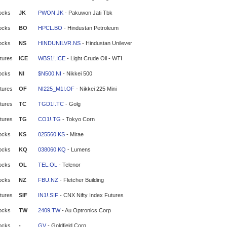
ocks
JK
PWON.JK
- Pakuwon Jati Tbk
ocks
BO
HPCL.BO
- Hindustan Petroleum
ocks
NS
HINDUNILVR.NS
- Hindustan Unilever
tures
ICE
WBS1!.ICE
- Light Crude Oil - WTI
ocks
NI
$N500.NI
- Nikkei 500
tures
OF
NI225_M1!.OF
- Nikkei 225 Mini
tures
TC
TGD1!.TC
- Golg
tures
TG
CO1!.TG
- Tokyo Corn
ocks
KS
025560.KS
- Mirae
ocks
KQ
038060.KQ
- Lumens
ocks
OL
TEL.OL
- Telenor
ocks
NZ
FBU.NZ
- Fletcher Building
tures
SIF
IN1!.SIF
- CNX Nifty Index Futures
ocks
TW
2409.TW
- Au Optronics Corp
ocks
-
GV
- Goldfield Corp