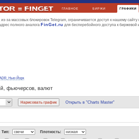
ГЛАВНОЕ
БИРЖИ
ГРАФИКИ
 из-за массовых блокировок Telegram, ограничивается доступ к нашему сайту 
FinGet.ru
адрес полного аналога
для бесперебойного доступа к биржевой
ADR, Нью-Йорк
ий, фьючерсов, валют
Открыть в "Charts Master"
йл
МТС
НорНикель
Роснефть
РусГидро
Сбербанк
Уралкалий
Apple
BP
Газпромнефть
Киви
ЛУКойл
Мечел
МТС
НорНикель
РусГидро
Сбербанк
Новатэк
МегаФон
НорНикель
Роснефть
Ростелеком
РусГидро
Северсталь
Тип:
Плотность:
и газ
Dow Jones
Nasdaq
S&P 500
S&P Volatility
AMEX
FTSE 100
DAX
CA