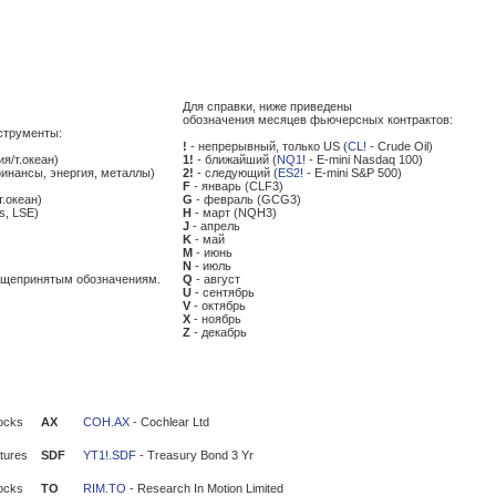
Для справки, ниже приведены
обозначения месяцев фьючерсных контрактов:
струменты:
!
- непрерывный, только US (
CL!
- Crude Oil)
ия/т.океан)
1!
- ближайший (
NQ1!
- E-mini Nasdaq 100)
финансы, энергия, металлы)
2!
- следующий (
ES2!
- E-mini S&P 500)
F
- январь (CLF3)
т.океан)
G
- февраль (GCG3)
s, LSE)
H
- март (NQH3)
J
- апрель
K
- май
M
- июнь
N
- июль
общепринятым обозначениям.
Q
- август
U
- сентябрь
V
- октябрь
X
- ноябрь
Z
- декабрь
ocks
AX
COH.AX
- Cochlear Ltd
tures
SDF
YT1!.SDF
- Treasury Bond 3 Yr
ocks
TO
RIM.TO
- Research In Motion Limited