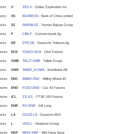
ocks
V
ZEX.V
- Zodiac Exploration Inc
ocks
SS
601988.SS
- Bank of China Limited
ocks
SZ
000538.SZ
- Yunnan Baiyao Group
ocks
F
CBK.F
- Commerzbank Ag
ocks
DE
DTE.DE
- Deutsche Telekom Ag
tures
EUX
FDAX1!.EUX
- DAX Futures
ocks
OMB
TAL1T.OMB
- Tallink Grupp
ocks
OMX
SWED_A.OMX
- Swedbank AB
tures
ENC
EBM1!.ENC
- Milling Wheat #2
tures
END
FCE1!.END
- Cac 40 Futures
tures
ICL
Z1!.ICL
- FTSE 100 Futures
tures
ENR
R1!.ENR
- Gilt Long
ocks
LA
OGZD.LA
- Gazprom ADS
ocks
L
VOD.L
- Vodafone Group
tures
HKF
MHI1!.HKF
- Mini Hang Seng