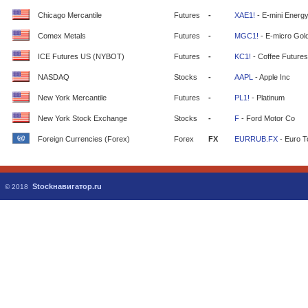
Chicago Mercantile
Futures
-
XAE1!
- E-mini Energ
Comex Metals
Futures
-
MGC1!
- E-micro Gol
ICE Futures US (NYBOT)
Futures
-
KC1!
- Coffee Futures
NASDAQ
Stocks
-
AAPL
- Apple Inc
New York Mercantile
Futures
-
PL1!
- Platinum
New York Stock Exchange
Stocks
-
F
- Ford Motor Co
Foreign Currencies (Forex)
Forex
FX
EURRUB.FX
- Euro T
Stockнавигатор.ru
© 2018