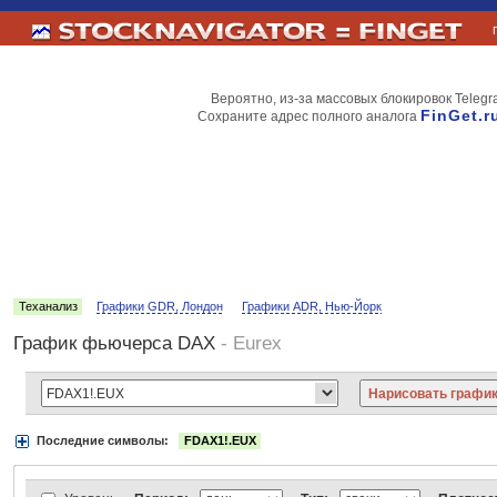
Вероятно, из-за массовых блокировок Telegr
FinGet.r
Сохраните адрес полного аналога
Теханализ
Графики GDR, Лондон
Графики ADR, Нью-Йорк
График фьючерса DAX
- Eurex
Последние символы:
FDAX1!.EUX
Акции:
Аэрофлот
ВТБ
Газпром
Лукойл
МТС
НорНикель
Роснефт
АДР Нью-Йорк:
Вымпелком
Газпром
Газпромнефть
Киви
ЛУКойл
М