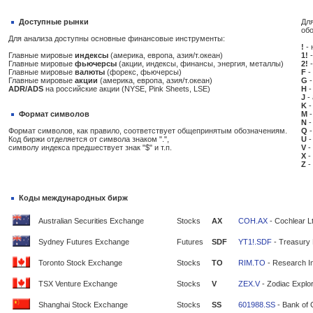
Доступные рынки
Для
об
Для анализа доступны основные финансовые инструменты:
!
- 
Главные мировые
индексы
(америка, европа, азия/т.океан)
1!
-
Главные мировые
фьючерсы
(акции, индексы, финансы, энергия, металлы)
2!
-
Главные мировые
валюты
(форекс, фьючерсы)
F
-
Главные мировые
акции
(америка, европа, азия/т.океан)
G
-
ADR/ADS
на российские акции (NYSE, Pink Sheets, LSE)
H
-
J
-
K
-
Формат символов
M
-
N
-
Формат символов, как правило, соответствует общепринятым обозначениям.
Q
-
Код биржи отделяется от символа знаком ".",
U
-
символу индекса предшествует знак "$" и т.п.
V
-
X
-
Z
-
Коды международных бирж
Australian Securities Exchange
Stocks
AX
COH.AX
- Cochlear L
Sydney Futures Exchange
Futures
SDF
YT1!.SDF
- Treasury 
Toronto Stock Exchange
Stocks
TO
RIM.TO
- Research In
TSX Venture Exchange
Stocks
V
ZEX.V
- Zodiac Explor
Shanghai Stock Exchange
Stocks
SS
601988.SS
- Bank of 