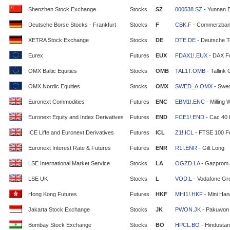
Shenzhen Stock Exchange
Stocks
SZ
000538.SZ
- Yunnan 
Deutsche Borse Stocks - Frankfurt
Stocks
F
CBK.F
- Commerzban
XETRA Stock Exchange
Stocks
DE
DTE.DE
- Deutsche T
Eurex
Futures
EUX
FDAX1!.EUX
- DAX F
OMX Baltic Equities
Stocks
OMB
TAL1T.OMB
- Tallink
OMX Nordic Equities
Stocks
OMX
SWED_A.OMX
- Swe
Euronext Commodities
Futures
ENC
EBM1!.ENC
- Milling 
Euronext Equity and Index Derivatives
Futures
END
FCE1!.END
- Cac 40 
ICE Liffe and Euronext Derivatives
Futures
ICL
Z1!.ICL
- FTSE 100 F
Euronext Interest Rate & Futures
Futures
ENR
R1!.ENR
- Gilt Long
LSE International Market Service
Stocks
LA
OGZD.LA
- Gazprom
LSE UK
Stocks
L
VOD.L
- Vodafone Gr
Hong Kong Futures
Futures
HKF
MHI1!.HKF
- Mini Ha
Jakarta Stock Exchange
Stocks
JK
PWON.JK
- Pakuwon 
Bombay Stock Exchange
Stocks
BO
HPCL.BO
- Hindustan