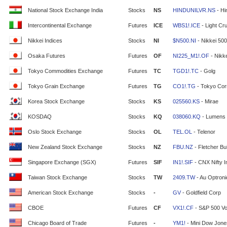
National Stock Exchange India
Stocks
NS
HINDUNILVR.NS
- Hi
Intercontinental Exchange
Futures
ICE
WBS1!.ICE
- Light Cr
Nikkei Indices
Stocks
NI
$N500.NI
- Nikkei 500
Osaka Futures
Futures
OF
NI225_M1!.OF
- Nikke
Tokyo Commodities Exchange
Futures
TC
TGD1!.TC
- Golg
Tokyo Grain Exchange
Futures
TG
CO1!.TG
- Tokyo Cor
Korea Stock Exchange
Stocks
KS
025560.KS
- Mirae
KOSDAQ
Stocks
KQ
038060.KQ
- Lumens
Oslo Stock Exchange
Stocks
OL
TEL.OL
- Telenor
New Zealand Stock Exchange
Stocks
NZ
FBU.NZ
- Fletcher Bui
Singapore Exchange (SGX)
Futures
SIF
IN1!.SIF
- CNX Nifty 
Taiwan Stock Exchange
Stocks
TW
2409.TW
- Au Optron
American Stock Exchange
Stocks
-
GV
- Goldfield Corp
CBOE
Futures
CF
VX1!.CF
- S&P 500 Vola
Chicago Board of Trade
Futures
-
YM1!
- Mini Dow Jone