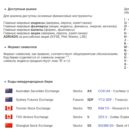
Доступные рынки
Для
об
Для анализа доступны основные финансовые инструменты:
!
- 
Главные мировые
индексы
(америка, европа, азия/т.океан)
1!
-
Главные мировые
фьючерсы
(акции, индексы, финансы, энергия, металлы)
2!
-
Главные мировые
валюты
(форекс, фьючерсы)
F
-
Главные мировые
акции
(америка, европа, азия/т.океан)
G
-
ADR/ADS
на российские акции (NYSE, Pink Sheets, LSE)
H
-
J
-
K
-
Формат символов
M
-
N
-
Формат символов, как правило, соответствует общепринятым обозначениям.
Q
-
Код биржи отделяется от символа знаком ".",
U
-
символу индекса предшествует знак "$" и т.п.
V
-
X
-
Z
-
Коды международных бирж
Australian Securities Exchange
Stocks
AX
COH.AX
- Cochlear L
Sydney Futures Exchange
Futures
SDF
YT1!.SDF
- Treasury 
Toronto Stock Exchange
Stocks
TO
RIM.TO
- Research In
TSX Venture Exchange
Stocks
V
ZEX.V
- Zodiac Explor
Shanghai Stock Exchange
Stocks
SS
601988.SS
- Bank of 