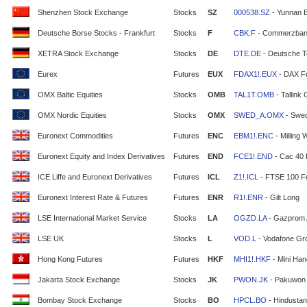
Shenzhen Stock Exchange
Stocks
SZ
000538.SZ
- Yunnan 
Deutsche Borse Stocks - Frankfurt
Stocks
F
CBK.F
- Commerzban
XETRA Stock Exchange
Stocks
DE
DTE.DE
- Deutsche T
Eurex
Futures
EUX
FDAX1!.EUX
- DAX F
OMX Baltic Equities
Stocks
OMB
TAL1T.OMB
- Tallink
OMX Nordic Equities
Stocks
OMX
SWED_A.OMX
- Swe
Euronext Commodities
Futures
ENC
EBM1!.ENC
- Milling 
Euronext Equity and Index Derivatives
Futures
END
FCE1!.END
- Cac 40 
ICE Liffe and Euronext Derivatives
Futures
ICL
Z1!.ICL
- FTSE 100 F
Euronext Interest Rate & Futures
Futures
ENR
R1!.ENR
- Gilt Long
LSE International Market Service
Stocks
LA
OGZD.LA
- Gazprom
LSE UK
Stocks
L
VOD.L
- Vodafone Gr
Hong Kong Futures
Futures
HKF
MHI1!.HKF
- Mini Ha
Jakarta Stock Exchange
Stocks
JK
PWON.JK
- Pakuwon 
Bombay Stock Exchange
Stocks
BO
HPCL.BO
- Hindustan