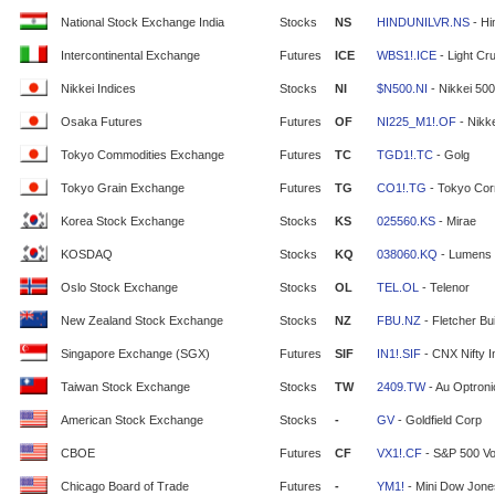
National Stock Exchange India
Stocks
NS
HINDUNILVR.NS
- Hi
Intercontinental Exchange
Futures
ICE
WBS1!.ICE
- Light Cr
Nikkei Indices
Stocks
NI
$N500.NI
- Nikkei 500
Osaka Futures
Futures
OF
NI225_M1!.OF
- Nikke
Tokyo Commodities Exchange
Futures
TC
TGD1!.TC
- Golg
Tokyo Grain Exchange
Futures
TG
CO1!.TG
- Tokyo Cor
Korea Stock Exchange
Stocks
KS
025560.KS
- Mirae
KOSDAQ
Stocks
KQ
038060.KQ
- Lumens
Oslo Stock Exchange
Stocks
OL
TEL.OL
- Telenor
New Zealand Stock Exchange
Stocks
NZ
FBU.NZ
- Fletcher Bui
Singapore Exchange (SGX)
Futures
SIF
IN1!.SIF
- CNX Nifty 
Taiwan Stock Exchange
Stocks
TW
2409.TW
- Au Optron
American Stock Exchange
Stocks
-
GV
- Goldfield Corp
CBOE
Futures
CF
VX1!.CF
- S&P 500 Vola
Chicago Board of Trade
Futures
-
YM1!
- Mini Dow Jone