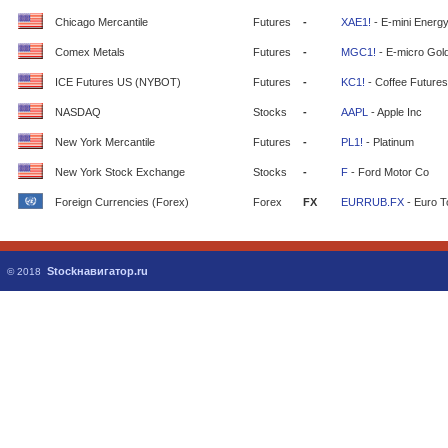
Chicago Mercantile
Futures
-
XAE1!
- E-mini Energ
Comex Metals
Futures
-
MGC1!
- E-micro Gol
ICE Futures US (NYBOT)
Futures
-
KC1!
- Coffee Futures
NASDAQ
Stocks
-
AAPL
- Apple Inc
New York Mercantile
Futures
-
PL1!
- Platinum
New York Stock Exchange
Stocks
-
F
- Ford Motor Co
Foreign Currencies (Forex)
Forex
FX
EURRUB.FX
- Euro T
Stockнавигатор.ru
© 2018