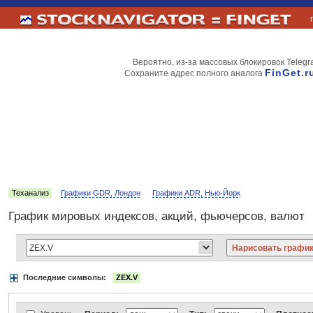
Вероятно, из-за массовых блокировок Telegr
FinGet.r
Сохраните адрес полного аналога
Теханализ
Графики GDR, Лондон
Графики ADR, Нью-Йорк
График мировых индексов, акций, фьючерсов, валют
Последние символы:
ZEX.V
Акции:
Аэрофлот
ВТБ
Газпром
Лукойл
МТС
НорНикель
Роснефт
АДР Нью-Йорк:
Вымпелком
Газпром
Газпромнефть
Киви
ЛУКойл
М