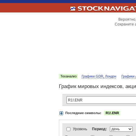
Вероятно,
Сохраните 
Теханализ
Графики GDR, Лондон
Графики 
График мировых индексов, акц
Последние символы:
R1!.ENR
Акции:
Аэрофлот
ВТБ
Газпром
Луко
АДР Нью-Йорк:
Вымпелком
Газпром
АДР Лондон:
ВТБ
Газпром
ЛУКойл
Уровень
Период:
Индексы:
MOEX
РТС
РТС-2
Нефть 