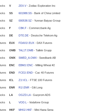
ocks
V
ZEX.V
- Zodiac Exploration Inc
ocks
SS
601988.SS
- Bank of China Limited
ocks
SZ
000538.SZ
- Yunnan Baiyao Group
ocks
F
CBK.F
- Commerzbank Ag
ocks
DE
DTE.DE
- Deutsche Telekom Ag
tures
EUX
FDAX1!.EUX
- DAX Futures
ocks
OMB
TAL1T.OMB
- Tallink Grupp
ocks
OMX
SWED_A.OMX
- Swedbank AB
tures
ENC
EBM1!.ENC
- Milling Wheat #2
tures
END
FCE1!.END
- Cac 40 Futures
tures
ICL
Z1!.ICL
- FTSE 100 Futures
tures
ENR
R1!.ENR
- Gilt Long
ocks
LA
OGZD.LA
- Gazprom ADS
ocks
L
VOD.L
- Vodafone Group
tures
HKF
MHI1!.HKF
- Mini Hang Seng