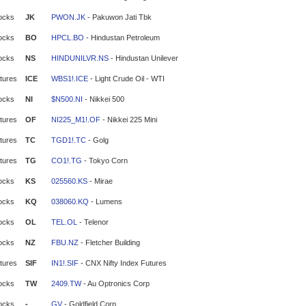
ocks
JK
PWON.JK
- Pakuwon Jati Tbk
ocks
BO
HPCL.BO
- Hindustan Petroleum
ocks
NS
HINDUNILVR.NS
- Hindustan Unilever
tures
ICE
WBS1!.ICE
- Light Crude Oil - WTI
ocks
NI
$N500.NI
- Nikkei 500
tures
OF
NI225_M1!.OF
- Nikkei 225 Mini
tures
TC
TGD1!.TC
- Golg
tures
TG
CO1!.TG
- Tokyo Corn
ocks
KS
025560.KS
- Mirae
ocks
KQ
038060.KQ
- Lumens
ocks
OL
TEL.OL
- Telenor
ocks
NZ
FBU.NZ
- Fletcher Building
tures
SIF
IN1!.SIF
- CNX Nifty Index Futures
ocks
TW
2409.TW
- Au Optronics Corp
ocks
-
GV
- Goldfield Corp