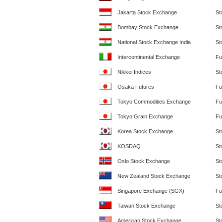
Jakarta Stock Exchange
St
Bombay Stock Exchange
St
National Stock Exchange India
St
Intercontinental Exchange
Fu
Nikkei Indices
St
Osaka Futures
Fu
Tokyo Commodities Exchange
Fu
Tokyo Grain Exchange
Fu
Korea Stock Exchange
St
KOSDAQ
St
Oslo Stock Exchange
St
New Zealand Stock Exchange
St
Singapore Exchange (SGX)
Fu
Taiwan Stock Exchange
St
American Stock Exchange
St