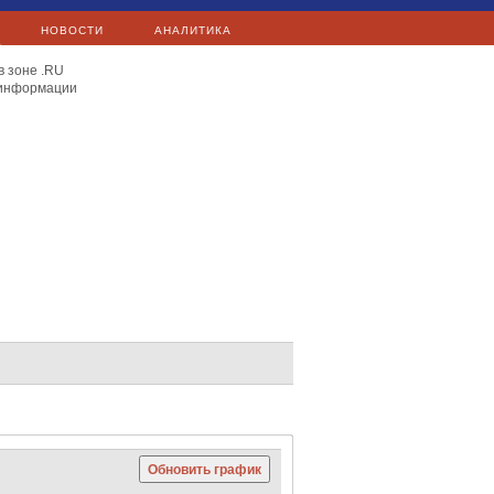
НОВОСТИ
АНАЛИТИКА
в зоне .RU
 информации
E.ON
Exxon Mobil
Total
Сургутнефтегаз
Яндекс
Сургутнефтегаз
Mail.Ru
C 40
Hang Seng
Nikkei 225