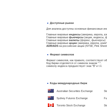
Доступные рынки
Для анализа доступны основные финансовые ин
Главные мировые
индексы
(америка, европа, аз
Главные мировые
фьючерсы
(акции, индексы, 
Главные мировые
валюты
(форекс, фьючерсы)
Главные мировые
акции
(америка, европа, азия/
ADR/ADS
на российские акции (NYSE, Pink Sheet
Формат символов
Формат символов, как правило, соответствует 
Код биржи отделяется от символа знаком ".",
символу индекса предшествует знак "$" и т.п.
Коды международных бирж
Australian Securities Exchange
St
Sydney Futures Exchange
Fu
Toronto Stock Exchange
St