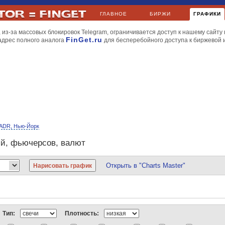
ГЛАВНОЕ
БИРЖИ
ГРАФИКИ
 из-за массовых блокировок Telegram, ограничивается доступ к нашему сайту 
FinGet.ru
адрес полного аналога
для бесперебойного доступа к биржевой
ADR, Нью-Йорк
ий, фьючерсов, валют
Открыть в "Charts Master"
йл
МТС
НорНикель
Роснефть
РусГидро
Сбербанк
Уралкалий
Apple
BP
Газпромнефть
Киви
ЛУКойл
Мечел
МТС
НорНикель
РусГидро
Сбербанк
Новатэк
МегаФон
НорНикель
Роснефть
Ростелеком
РусГидро
Северсталь
Тип:
Плотность:
и газ
Dow Jones
Nasdaq
S&P 500
S&P Volatility
AMEX
FTSE 100
DAX
CA