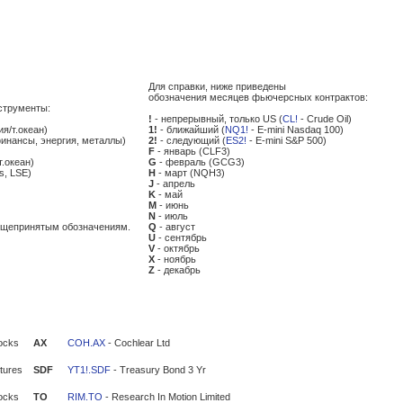
Для справки, ниже приведены
обозначения месяцев фьючерсных контрактов:
струменты:
!
- непрерывный, только US (
CL!
- Crude Oil)
ия/т.океан)
1!
- ближайший (
NQ1!
- E-mini Nasdaq 100)
финансы, энергия, металлы)
2!
- следующий (
ES2!
- E-mini S&P 500)
F
- январь (CLF3)
т.океан)
G
- февраль (GCG3)
s, LSE)
H
- март (NQH3)
J
- апрель
K
- май
M
- июнь
N
- июль
общепринятым обозначениям.
Q
- август
U
- сентябрь
V
- октябрь
X
- ноябрь
Z
- декабрь
ocks
AX
COH.AX
- Cochlear Ltd
tures
SDF
YT1!.SDF
- Treasury Bond 3 Yr
ocks
TO
RIM.TO
- Research In Motion Limited