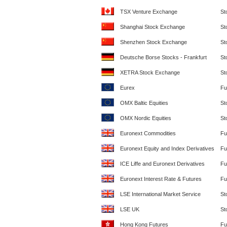
TSX Venture Exchange
St
Shanghai Stock Exchange
St
Shenzhen Stock Exchange
St
Deutsche Borse Stocks - Frankfurt
St
XETRA Stock Exchange
St
Eurex
Fu
OMX Baltic Equities
St
OMX Nordic Equities
St
Euronext Commodities
Fu
Euronext Equity and Index Derivatives
Fu
ICE Liffe and Euronext Derivatives
Fu
Euronext Interest Rate & Futures
Fu
LSE International Market Service
St
LSE UK
St
Hong Kong Futures
Fu