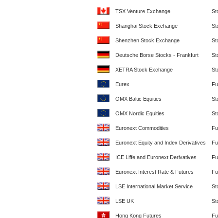
TSX Venture Exchange
St
Shanghai Stock Exchange
St
Shenzhen Stock Exchange
St
Deutsche Borse Stocks - Frankfurt
St
XETRA Stock Exchange
St
Eurex
Fu
OMX Baltic Equities
St
OMX Nordic Equities
St
Euronext Commodities
Fu
Euronext Equity and Index Derivatives
Fu
ICE Liffe and Euronext Derivatives
Fu
Euronext Interest Rate & Futures
Fu
LSE International Market Service
St
LSE UK
St
Hong Kong Futures
Fu