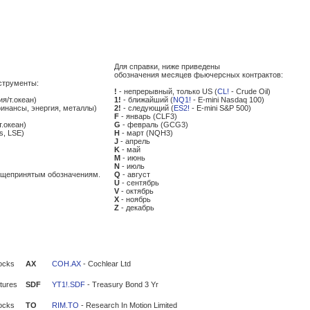
Для справки, ниже приведены
обозначения месяцев фьючерсных контрактов:
струменты:
!
- непрерывный, только US (
CL!
- Crude Oil)
ия/т.океан)
1!
- ближайший (
NQ1!
- E-mini Nasdaq 100)
финансы, энергия, металлы)
2!
- следующий (
ES2!
- E-mini S&P 500)
F
- январь (CLF3)
т.океан)
G
- февраль (GCG3)
s, LSE)
H
- март (NQH3)
J
- апрель
K
- май
M
- июнь
N
- июль
общепринятым обозначениям.
Q
- август
U
- сентябрь
V
- октябрь
X
- ноябрь
Z
- декабрь
ocks
AX
COH.AX
- Cochlear Ltd
tures
SDF
YT1!.SDF
- Treasury Bond 3 Yr
ocks
TO
RIM.TO
- Research In Motion Limited