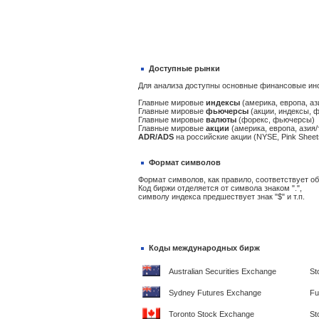
Доступные рынки
Для анализа доступны основные финансовые ин
Главные мировые
индексы
(америка, европа, аз
Главные мировые
фьючерсы
(акции, индексы, 
Главные мировые
валюты
(форекс, фьючерсы)
Главные мировые
акции
(америка, европа, азия/
ADR/ADS
на российские акции (NYSE, Pink Sheet
Формат символов
Формат символов, как правило, соответствует 
Код биржи отделяется от символа знаком ".",
символу индекса предшествует знак "$" и т.п.
Коды международных бирж
Australian Securities Exchange
St
Sydney Futures Exchange
Fu
Toronto Stock Exchange
St