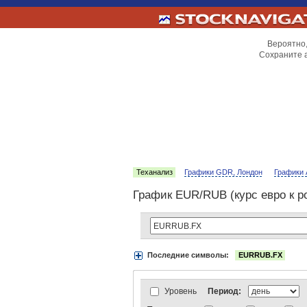
Вероятно,
Сохраните 
Теханализ
Графики GDR, Лондон
Графики 
График EUR/RUB (курс евро к 
Последние символы:
EURRUB.FX
Акции:
Аэрофлот
ВТБ
Газпром
Луко
АДР Нью-Йорк:
Вымпелком
Газпром
АДР Лондон:
ВТБ
Газпром
ЛУКойл
Уровень
Период:
Индексы:
MOEX
РТС
РТС-2
Нефть 