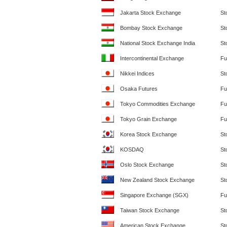
Jakarta Stock Exchange
St
Bombay Stock Exchange
St
National Stock Exchange India
St
Intercontinental Exchange
Fu
Nikkei Indices
St
Osaka Futures
Fu
Tokyo Commodities Exchange
Fu
Tokyo Grain Exchange
Fu
Korea Stock Exchange
St
KOSDAQ
St
Oslo Stock Exchange
St
New Zealand Stock Exchange
St
Singapore Exchange (SGX)
Fu
Taiwan Stock Exchange
St
American Stock Exchange
St