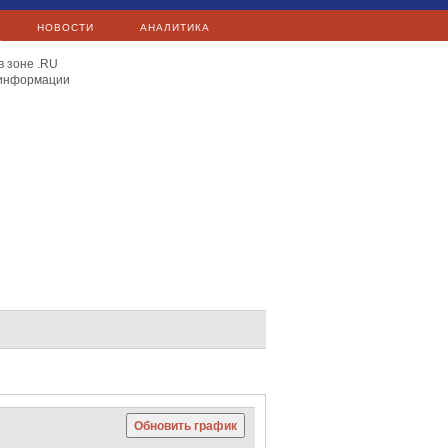
НОВОСТИ
АНАЛИТИКА
в зоне .RU
 информации
E.ON
Exxon Mobil
Total
Сургутнефтегаз
Яндекс
Сургутнефтегаз
Mail.Ru
C 40
Hang Seng
Nikkei 225