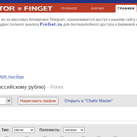
ГЛАВНОЕ
БИРЖИ
ГРАФИКИ
 из-за массовых блокировок Telegram, ограничивается доступ к нашему сайту 
FinGet.ru
адрес полного аналога
для бесперебойного доступа к биржевой
ADR, Нью-Йорк
российскому рублю)
- Forex
Открыть в "Charts Master"
йл
МТС
НорНикель
Роснефть
РусГидро
Сбербанк
Уралкалий
Apple
BP
Газпромнефть
Киви
ЛУКойл
Мечел
МТС
НорНикель
РусГидро
Сбербанк
Новатэк
МегаФон
НорНикель
Роснефть
Ростелеком
РусГидро
Северсталь
Тип:
Плотность:
и газ
Dow Jones
Nasdaq
S&P 500
S&P Volatility
AMEX
FTSE 100
DAX
CA