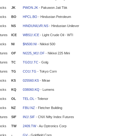
ocks
JK
PWON.JK
- Pakuwon Jati Tbk
ocks
BO
HPCL.BO
- Hindustan Petroleum
ocks
NS
HINDUNILVR.NS
- Hindustan Unilever
tures
ICE
WBS1!.ICE
- Light Crude Oil - WTI
ocks
NI
$N500.NI
- Nikkei 500
tures
OF
NI225_M1!.OF
- Nikkei 225 Mini
tures
TC
TGD1!.TC
- Golg
tures
TG
CO1!.TG
- Tokyo Corn
ocks
KS
025560.KS
- Mirae
ocks
KQ
038060.KQ
- Lumens
ocks
OL
TEL.OL
- Telenor
ocks
NZ
FBU.NZ
- Fletcher Building
tures
SIF
IN1!.SIF
- CNX Nifty Index Futures
ocks
TW
2409.TW
- Au Optronics Corp
ocks
-
GV
- Goldfield Corp