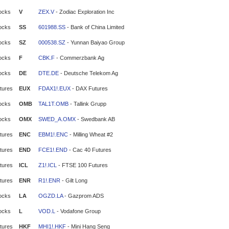
ocks
V
ZEX.V
- Zodiac Exploration Inc
ocks
SS
601988.SS
- Bank of China Limited
ocks
SZ
000538.SZ
- Yunnan Baiyao Group
ocks
F
CBK.F
- Commerzbank Ag
ocks
DE
DTE.DE
- Deutsche Telekom Ag
tures
EUX
FDAX1!.EUX
- DAX Futures
ocks
OMB
TAL1T.OMB
- Tallink Grupp
ocks
OMX
SWED_A.OMX
- Swedbank AB
tures
ENC
EBM1!.ENC
- Milling Wheat #2
tures
END
FCE1!.END
- Cac 40 Futures
tures
ICL
Z1!.ICL
- FTSE 100 Futures
tures
ENR
R1!.ENR
- Gilt Long
ocks
LA
OGZD.LA
- Gazprom ADS
ocks
L
VOD.L
- Vodafone Group
tures
HKF
MHI1!.HKF
- Mini Hang Seng