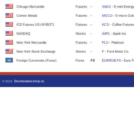
Chicago Mercantile
Futures
-
XAE1!
- E-mini Energ
Comex Metals
Futures
-
MGC1!
- E-micro Gol
ICE Futures US (NYBOT)
Futures
-
KC1!
- Coffee Futures
NASDAQ
Stocks
-
AAPL
- Apple Inc
New York Mercantile
Futures
-
PL1!
- Platinum
New York Stock Exchange
Stocks
-
F
- Ford Motor Co
Foreign Currencies (Forex)
Forex
FX
EURRUB.FX
- Euro T
Stockнавигатор.ru
© 2018