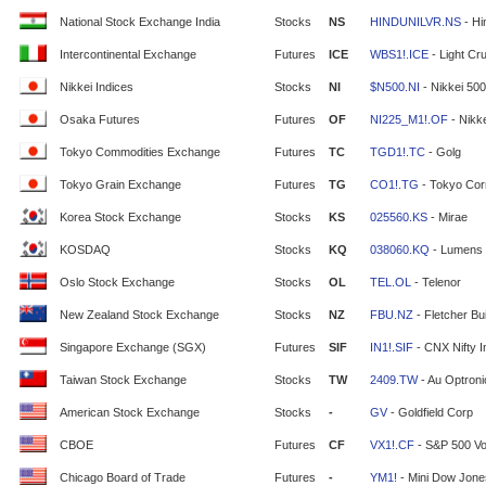
National Stock Exchange India
Stocks
NS
HINDUNILVR.NS
- Hi
Intercontinental Exchange
Futures
ICE
WBS1!.ICE
- Light Cr
Nikkei Indices
Stocks
NI
$N500.NI
- Nikkei 500
Osaka Futures
Futures
OF
NI225_M1!.OF
- Nikke
Tokyo Commodities Exchange
Futures
TC
TGD1!.TC
- Golg
Tokyo Grain Exchange
Futures
TG
CO1!.TG
- Tokyo Cor
Korea Stock Exchange
Stocks
KS
025560.KS
- Mirae
KOSDAQ
Stocks
KQ
038060.KQ
- Lumens
Oslo Stock Exchange
Stocks
OL
TEL.OL
- Telenor
New Zealand Stock Exchange
Stocks
NZ
FBU.NZ
- Fletcher Bui
Singapore Exchange (SGX)
Futures
SIF
IN1!.SIF
- CNX Nifty 
Taiwan Stock Exchange
Stocks
TW
2409.TW
- Au Optron
American Stock Exchange
Stocks
-
GV
- Goldfield Corp
CBOE
Futures
CF
VX1!.CF
- S&P 500 Vola
Chicago Board of Trade
Futures
-
YM1!
- Mini Dow Jone