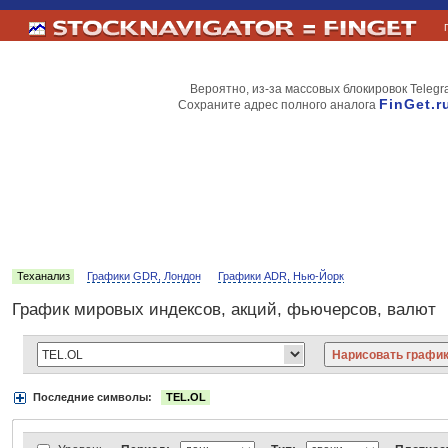
Вероятно, из-за массовых блокировок Telegr
FinGet.r
Сохраните адрес полного аналога
Теханализ
Графики GDR, Лондон
Графики ADR, Нью-Йорк
График мировых индексов, акций, фьючерсов, валют
Последние символы:
TEL.OL
Акции:
Аэрофлот
ВТБ
Газпром
Лукойл
МТС
НорНикель
Роснефт
АДР Нью-Йорк:
Вымпелком
Газпром
Газпромнефть
Киви
ЛУКойл
М