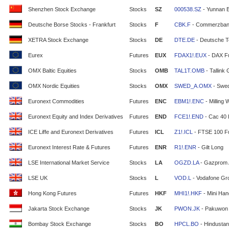
Shenzhen Stock Exchange
Stocks
SZ
000538.SZ
- Yunnan 
Deutsche Borse Stocks - Frankfurt
Stocks
F
CBK.F
- Commerzban
XETRA Stock Exchange
Stocks
DE
DTE.DE
- Deutsche T
Eurex
Futures
EUX
FDAX1!.EUX
- DAX F
OMX Baltic Equities
Stocks
OMB
TAL1T.OMB
- Tallink
OMX Nordic Equities
Stocks
OMX
SWED_A.OMX
- Swe
Euronext Commodities
Futures
ENC
EBM1!.ENC
- Milling 
Euronext Equity and Index Derivatives
Futures
END
FCE1!.END
- Cac 40 
ICE Liffe and Euronext Derivatives
Futures
ICL
Z1!.ICL
- FTSE 100 F
Euronext Interest Rate & Futures
Futures
ENR
R1!.ENR
- Gilt Long
LSE International Market Service
Stocks
LA
OGZD.LA
- Gazprom
LSE UK
Stocks
L
VOD.L
- Vodafone Gr
Hong Kong Futures
Futures
HKF
MHI1!.HKF
- Mini Ha
Jakarta Stock Exchange
Stocks
JK
PWON.JK
- Pakuwon 
Bombay Stock Exchange
Stocks
BO
HPCL.BO
- Hindustan