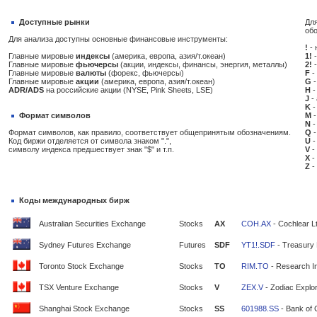
Доступные рынки
Для
об
Для анализа доступны основные финансовые инструменты:
!
- 
Главные мировые
индексы
(америка, европа, азия/т.океан)
1!
-
Главные мировые
фьючерсы
(акции, индексы, финансы, энергия, металлы)
2!
-
Главные мировые
валюты
(форекс, фьючерсы)
F
-
Главные мировые
акции
(америка, европа, азия/т.океан)
G
-
ADR/ADS
на российские акции (NYSE, Pink Sheets, LSE)
H
-
J
-
K
-
Формат символов
M
-
N
-
Формат символов, как правило, соответствует общепринятым обозначениям.
Q
-
Код биржи отделяется от символа знаком ".",
U
-
символу индекса предшествует знак "$" и т.п.
V
-
X
-
Z
-
Коды международных бирж
Australian Securities Exchange
Stocks
AX
COH.AX
- Cochlear L
Sydney Futures Exchange
Futures
SDF
YT1!.SDF
- Treasury 
Toronto Stock Exchange
Stocks
TO
RIM.TO
- Research In
TSX Venture Exchange
Stocks
V
ZEX.V
- Zodiac Explor
Shanghai Stock Exchange
Stocks
SS
601988.SS
- Bank of 