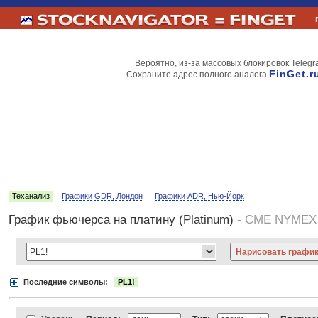
Вероятно, из-за массовых блокировок Telegr
FinGet.r
Сохраните адрес полного аналога
Теханализ
Графики GDR, Лондон
Графики ADR, Нью-Йорк
График фьючерса на платину (Platinum)
- CME NYMEX
Последние символы:
PL1!
Акции:
Аэрофлот
ВТБ
Газпром
Лукойл
МТС
НорНикель
Роснефт
АДР Нью-Йорк:
Вымпелком
Газпром
Газпромнефть
Киви
ЛУКойл
М