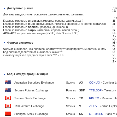
Доступные рынки
Для
об
Для анализа доступны основные финансовые инструменты:
!
- 
Главные мировые
индексы
(америка, европа, азия/т.океан)
1!
-
Главные мировые
фьючерсы
(акции, индексы, финансы, энергия, металлы)
2!
-
Главные мировые
валюты
(форекс, фьючерсы)
F
-
Главные мировые
акции
(америка, европа, азия/т.океан)
G
-
ADR/ADS
на российские акции (NYSE, Pink Sheets, LSE)
H
-
J
-
K
-
Формат символов
M
-
N
-
Формат символов, как правило, соответствует общепринятым обозначениям.
Q
-
Код биржи отделяется от символа знаком ".",
U
-
символу индекса предшествует знак "$" и т.п.
V
-
X
-
Z
-
Коды международных бирж
Australian Securities Exchange
Stocks
AX
COH.AX
- Cochlear L
Sydney Futures Exchange
Futures
SDF
YT1!.SDF
- Treasury 
Toronto Stock Exchange
Stocks
TO
RIM.TO
- Research In
TSX Venture Exchange
Stocks
V
ZEX.V
- Zodiac Explor
Shanghai Stock Exchange
Stocks
SS
601988.SS
- Bank of 