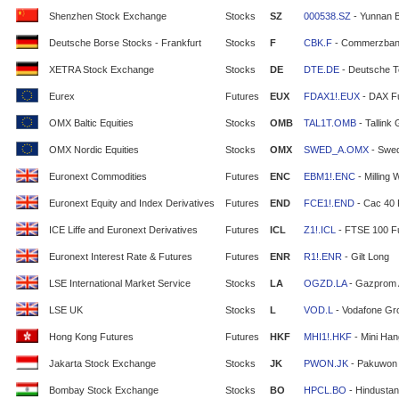
Shenzhen Stock Exchange
Stocks
SZ
000538.SZ
- Yunnan 
Deutsche Borse Stocks - Frankfurt
Stocks
F
CBK.F
- Commerzban
XETRA Stock Exchange
Stocks
DE
DTE.DE
- Deutsche T
Eurex
Futures
EUX
FDAX1!.EUX
- DAX F
OMX Baltic Equities
Stocks
OMB
TAL1T.OMB
- Tallink
OMX Nordic Equities
Stocks
OMX
SWED_A.OMX
- Swe
Euronext Commodities
Futures
ENC
EBM1!.ENC
- Milling 
Euronext Equity and Index Derivatives
Futures
END
FCE1!.END
- Cac 40 
ICE Liffe and Euronext Derivatives
Futures
ICL
Z1!.ICL
- FTSE 100 F
Euronext Interest Rate & Futures
Futures
ENR
R1!.ENR
- Gilt Long
LSE International Market Service
Stocks
LA
OGZD.LA
- Gazprom
LSE UK
Stocks
L
VOD.L
- Vodafone Gr
Hong Kong Futures
Futures
HKF
MHI1!.HKF
- Mini Ha
Jakarta Stock Exchange
Stocks
JK
PWON.JK
- Pakuwon 
Bombay Stock Exchange
Stocks
BO
HPCL.BO
- Hindustan