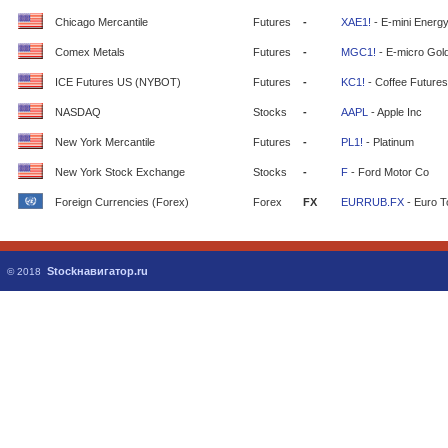
Chicago Mercantile
Futures
-
XAE1!
- E-mini Energ
Comex Metals
Futures
-
MGC1!
- E-micro Gol
ICE Futures US (NYBOT)
Futures
-
KC1!
- Coffee Futures
NASDAQ
Stocks
-
AAPL
- Apple Inc
New York Mercantile
Futures
-
PL1!
- Platinum
New York Stock Exchange
Stocks
-
F
- Ford Motor Co
Foreign Currencies (Forex)
Forex
FX
EURRUB.FX
- Euro T
Stockнавигатор.ru
© 2018