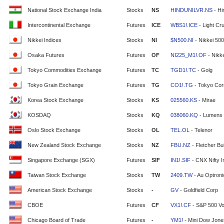
National Stock Exchange India
Stocks
NS
HINDUNILVR.NS
- Hi
Intercontinental Exchange
Futures
ICE
WBS1!.ICE
- Light Cr
Nikkei Indices
Stocks
NI
$N500.NI
- Nikkei 500
Osaka Futures
Futures
OF
NI225_M1!.OF
- Nikke
Tokyo Commodities Exchange
Futures
TC
TGD1!.TC
- Golg
Tokyo Grain Exchange
Futures
TG
CO1!.TG
- Tokyo Cor
Korea Stock Exchange
Stocks
KS
025560.KS
- Mirae
KOSDAQ
Stocks
KQ
038060.KQ
- Lumens
Oslo Stock Exchange
Stocks
OL
TEL.OL
- Telenor
New Zealand Stock Exchange
Stocks
NZ
FBU.NZ
- Fletcher Bui
Singapore Exchange (SGX)
Futures
SIF
IN1!.SIF
- CNX Nifty 
Taiwan Stock Exchange
Stocks
TW
2409.TW
- Au Optron
American Stock Exchange
Stocks
-
GV
- Goldfield Corp
CBOE
Futures
CF
VX1!.CF
- S&P 500 Vola
Chicago Board of Trade
Futures
-
YM1!
- Mini Dow Jone