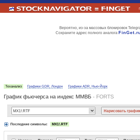
Вероятно, из-за массовых блокировок Telegr
FinGet.r
Сохраните адрес полного аналога
Теханализ
Графики GDR, Лондон
Графики ADR, Нью-Йорк
График фьючерса на индекс ММВБ
- FORTS
Последние символы:
MX1!.RTF
Акции:
Аэрофлот
ВТБ
Газпром
Лукойл
МТС
НорНикель
Роснефт
АДР Нью-Йорк:
Вымпелком
Газпром
Газпромнефть
Киви
ЛУКойл
М