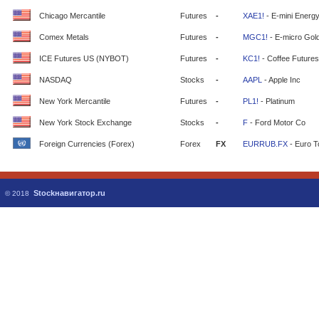
Chicago Mercantile
Futures
-
XAE1!
- E-mini Energ
Comex Metals
Futures
-
MGC1!
- E-micro Gol
ICE Futures US (NYBOT)
Futures
-
KC1!
- Coffee Futures
NASDAQ
Stocks
-
AAPL
- Apple Inc
New York Mercantile
Futures
-
PL1!
- Platinum
New York Stock Exchange
Stocks
-
F
- Ford Motor Co
Foreign Currencies (Forex)
Forex
FX
EURRUB.FX
- Euro T
Stockнавигатор.ru
© 2018