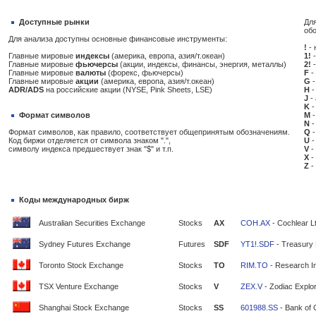
Доступные рынки
Для
об
Для анализа доступны основные финансовые инструменты:
!
- 
Главные мировые
индексы
(америка, европа, азия/т.океан)
1!
-
Главные мировые
фьючерсы
(акции, индексы, финансы, энергия, металлы)
2!
-
Главные мировые
валюты
(форекс, фьючерсы)
F
-
Главные мировые
акции
(америка, европа, азия/т.океан)
G
-
ADR/ADS
на российские акции (NYSE, Pink Sheets, LSE)
H
-
J
-
K
-
Формат символов
M
-
N
-
Формат символов, как правило, соответствует общепринятым обозначениям.
Q
-
Код биржи отделяется от символа знаком ".",
U
-
символу индекса предшествует знак "$" и т.п.
V
-
X
-
Z
-
Коды международных бирж
Australian Securities Exchange
Stocks
AX
COH.AX
- Cochlear L
Sydney Futures Exchange
Futures
SDF
YT1!.SDF
- Treasury 
Toronto Stock Exchange
Stocks
TO
RIM.TO
- Research In
TSX Venture Exchange
Stocks
V
ZEX.V
- Zodiac Explor
Shanghai Stock Exchange
Stocks
SS
601988.SS
- Bank of 