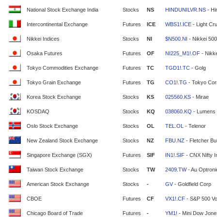
National Stock Exchange India
Stocks
NS
HINDUNILVR.NS
- Hi
Intercontinental Exchange
Futures
ICE
WBS1!.ICE
- Light Cr
Nikkei Indices
Stocks
NI
$N500.NI
- Nikkei 500
Osaka Futures
Futures
OF
NI225_M1!.OF
- Nikke
Tokyo Commodities Exchange
Futures
TC
TGD1!.TC
- Golg
Tokyo Grain Exchange
Futures
TG
CO1!.TG
- Tokyo Cor
Korea Stock Exchange
Stocks
KS
025560.KS
- Mirae
KOSDAQ
Stocks
KQ
038060.KQ
- Lumens
Oslo Stock Exchange
Stocks
OL
TEL.OL
- Telenor
New Zealand Stock Exchange
Stocks
NZ
FBU.NZ
- Fletcher Bui
Singapore Exchange (SGX)
Futures
SIF
IN1!.SIF
- CNX Nifty 
Taiwan Stock Exchange
Stocks
TW
2409.TW
- Au Optron
American Stock Exchange
Stocks
-
GV
- Goldfield Corp
CBOE
Futures
CF
VX1!.CF
- S&P 500 Vola
Chicago Board of Trade
Futures
-
YM1!
- Mini Dow Jone