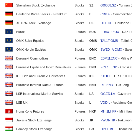
Shenzhen Stock Exchange
Stocks
SZ
000538.SZ
- Yunnan 
Deutsche Borse Stocks - Frankfurt
Stocks
F
CBK.F
- Commerzban
XETRA Stock Exchange
Stocks
DE
DTE.DE
- Deutsche T
Eurex
Futures
EUX
FDAX1!.EUX
- DAX F
OMX Baltic Equities
Stocks
OMB
TAL1T.OMB
- Tallink
OMX Nordic Equities
Stocks
OMX
SWED_A.OMX
- Swe
Euronext Commodities
Futures
ENC
EBM1!.ENC
- Milling 
Euronext Equity and Index Derivatives
Futures
END
FCE1!.END
- Cac 40 
ICE Liffe and Euronext Derivatives
Futures
ICL
Z1!.ICL
- FTSE 100 F
Euronext Interest Rate & Futures
Futures
ENR
R1!.ENR
- Gilt Long
LSE International Market Service
Stocks
LA
OGZD.LA
- Gazprom
LSE UK
Stocks
L
VOD.L
- Vodafone Gr
Hong Kong Futures
Futures
HKF
MHI1!.HKF
- Mini Ha
Jakarta Stock Exchange
Stocks
JK
PWON.JK
- Pakuwon 
Bombay Stock Exchange
Stocks
BO
HPCL.BO
- Hindustan