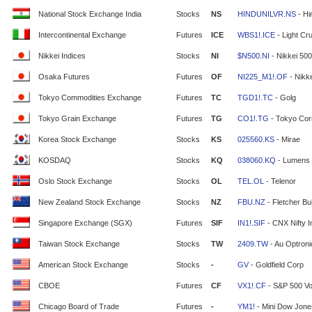
National Stock Exchange India
Stocks
NS
HINDUNILVR.NS
- Hi
Intercontinental Exchange
Futures
ICE
WBS1!.ICE
- Light Cr
Nikkei Indices
Stocks
NI
$N500.NI
- Nikkei 500
Osaka Futures
Futures
OF
NI225_M1!.OF
- Nikke
Tokyo Commodities Exchange
Futures
TC
TGD1!.TC
- Golg
Tokyo Grain Exchange
Futures
TG
CO1!.TG
- Tokyo Cor
Korea Stock Exchange
Stocks
KS
025560.KS
- Mirae
KOSDAQ
Stocks
KQ
038060.KQ
- Lumens
Oslo Stock Exchange
Stocks
OL
TEL.OL
- Telenor
New Zealand Stock Exchange
Stocks
NZ
FBU.NZ
- Fletcher Bui
Singapore Exchange (SGX)
Futures
SIF
IN1!.SIF
- CNX Nifty 
Taiwan Stock Exchange
Stocks
TW
2409.TW
- Au Optron
American Stock Exchange
Stocks
-
GV
- Goldfield Corp
CBOE
Futures
CF
VX1!.CF
- S&P 500 Vola
Chicago Board of Trade
Futures
-
YM1!
- Mini Dow Jone