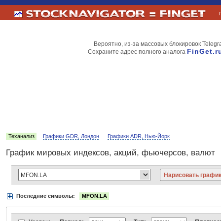
Вероятно, из-за массовых блокировок Telegr
FinGet.r
Сохраните адрес полного аналога
Теханализ
Графики GDR, Лондон
Графики ADR, Нью-Йорк
График мировых индексов, акций, фьючерсов, валют
Последние символы:
MFON.LA
Акции:
Аэрофлот
ВТБ
Газпром
Лукойл
МТС
НорНикель
Роснефт
АДР Нью-Йорк:
Вымпелком
Газпром
Газпромнефть
Киви
ЛУКойл
М