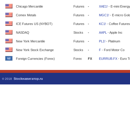
Chicago Mercantile
Futures
-
XAE1!
- E-mini Energ
Comex Metals
Futures
-
MGC1!
- E-micro Gol
ICE Futures US (NYBOT)
Futures
-
KC1!
- Coffee Futures
NASDAQ
Stocks
-
AAPL
- Apple Inc
New York Mercantile
Futures
-
PL1!
- Platinum
New York Stock Exchange
Stocks
-
F
- Ford Motor Co
Foreign Currencies (Forex)
Forex
FX
EURRUB.FX
- Euro T
Stockнавигатор.ru
© 2018