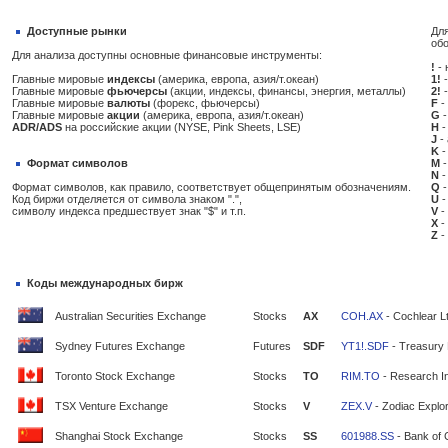
Доступные рынки
Для
об
Для анализа доступны основные финансовые инструменты:
!
- 
Главные мировые
индексы
(америка, европа, азия/т.океан)
1!
-
Главные мировые
фьючерсы
(акции, индексы, финансы, энергия, металлы)
2!
-
Главные мировые
валюты
(форекс, фьючерсы)
F
-
Главные мировые
акции
(америка, европа, азия/т.океан)
G
-
ADR/ADS
на российские акции (NYSE, Pink Sheets, LSE)
H
-
J
-
K
-
Формат символов
M
-
N
-
Формат символов, как правило, соответствует общепринятым обозначениям.
Q
-
Код биржи отделяется от символа знаком ".",
U
-
символу индекса предшествует знак "$" и т.п.
V
-
X
-
Z
-
Коды международных бирж
Australian Securities Exchange
Stocks
AX
COH.AX
- Cochlear L
Sydney Futures Exchange
Futures
SDF
YT1!.SDF
- Treasury 
Toronto Stock Exchange
Stocks
TO
RIM.TO
- Research In
TSX Venture Exchange
Stocks
V
ZEX.V
- Zodiac Explor
Shanghai Stock Exchange
Stocks
SS
601988.SS
- Bank of 