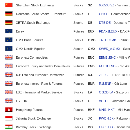
Shenzhen Stock Exchange
Stocks
SZ
000538.SZ
- Yunnan 
Deutsche Borse Stocks - Frankfurt
Stocks
F
CBK.F
- Commerzban
XETRA Stock Exchange
Stocks
DE
DTE.DE
- Deutsche T
Eurex
Futures
EUX
FDAX1!.EUX
- DAX F
OMX Baltic Equities
Stocks
OMB
TAL1T.OMB
- Tallink
OMX Nordic Equities
Stocks
OMX
SWED_A.OMX
- Swe
Euronext Commodities
Futures
ENC
EBM1!.ENC
- Milling 
Euronext Equity and Index Derivatives
Futures
END
FCE1!.END
- Cac 40 
ICE Liffe and Euronext Derivatives
Futures
ICL
Z1!.ICL
- FTSE 100 F
Euronext Interest Rate & Futures
Futures
ENR
R1!.ENR
- Gilt Long
LSE International Market Service
Stocks
LA
OGZD.LA
- Gazprom
LSE UK
Stocks
L
VOD.L
- Vodafone Gr
Hong Kong Futures
Futures
HKF
MHI1!.HKF
- Mini Ha
Jakarta Stock Exchange
Stocks
JK
PWON.JK
- Pakuwon 
Bombay Stock Exchange
Stocks
BO
HPCL.BO
- Hindustan