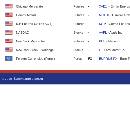
Chicago Mercantile
Futures
-
XAE1!
- E-mini Energ
Comex Metals
Futures
-
MGC1!
- E-micro Gol
ICE Futures US (NYBOT)
Futures
-
KC1!
- Coffee Futures
NASDAQ
Stocks
-
AAPL
- Apple Inc
New York Mercantile
Futures
-
PL1!
- Platinum
New York Stock Exchange
Stocks
-
F
- Ford Motor Co
Foreign Currencies (Forex)
Forex
FX
EURRUB.FX
- Euro T
Stockнавигатор.ru
© 2018